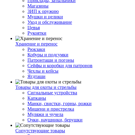
Приклады, затыльники
Магазины
ЗИП к оружию
Мушки и целики
Уход и обслуживание
Цевья
Рукоятки
Хранение и перенос
Рюкзаки
Кобуры и подсумки
Патронташи и погоны
Сейфы и коробки для патронов
Чехлы и кейсы
Ягдташи
Товары для охоты и стрельбы
Сигнальные устройства
Капканы
Манки, свистки, горны, рожки
Мишени и пристрелка
Муляжи и чучела
Очки, наушники, берушки
Сопутствующие товары