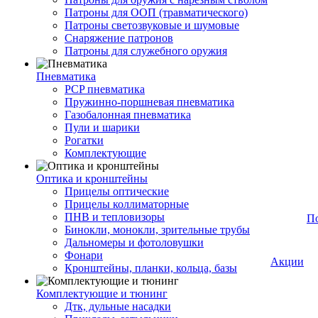
Патроны для ООП (травматического)
Патроны светозвуковые и шумовые
Снаряжение патронов
Патроны для служебного оружия
Пневматика
PCP пневматика
Пружинно-поршневая пневматика
Газобалонная пневматика
Пули и шарики
Рогатки
Комплектующие
Оптика и кронштейны
Прицелы оптические
Прицелы коллиматорные
ПНВ и тепловизоры
П
Бинокли, монокли, зрительные трубы
Дальномеры и фотоловушки
Фонари
Акции
Кронштейны, планки, кольца, базы
Комплектующие и тюнинг
Дтк, дульные насадки