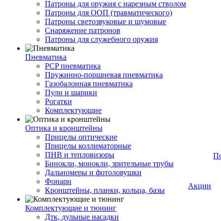
Патроны для оружия с нарезным стволом
Патроны для ООП (травматического)
Патроны светозвуковые и шумовые
Снаряжение патронов
Патроны для служебного оружия
Пневматика
PCP пневматика
Пружинно-поршневая пневматика
Газобалонная пневматика
Пули и шарики
Рогатки
Комплектующие
Оптика и кронштейны
Прицелы оптические
Прицелы коллиматорные
ПНВ и тепловизоры
П
Бинокли, монокли, зрительные трубы
Дальномеры и фотоловушки
Фонари
Акции
Кронштейны, планки, кольца, базы
Комплектующие и тюнинг
Дтк, дульные насадки