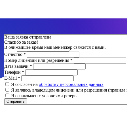
Зарезервировать
Ваша заявка отправлена
Спасибо за заказ!
Фамилия
*
В ближайшее время наш менеджер свяжется с вами.
Имя
*
Отчество
*
Номер лицензии или разрешения
*
Дата выдачи
*
Телефон
*
E-Mail
*
Я согласен на
обработку персональных данных
Я являюсь владельцем лицензии или разрешения (правила 
Я ознакомлен с условиями резерва
Отправить