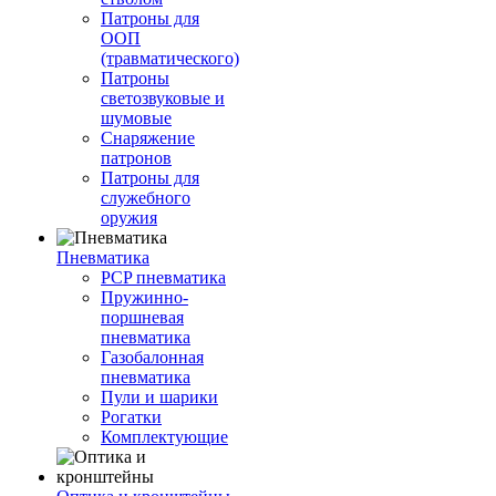
Патроны для
ООП
(травматического)
Патроны
светозвуковые и
шумовые
Снаряжение
патронов
Патроны для
служебного
оружия
Пневматика
PCP пневматика
Пружинно-
поршневая
пневматика
Газобалонная
пневматика
Пули и шарики
Рогатки
Комплектующие