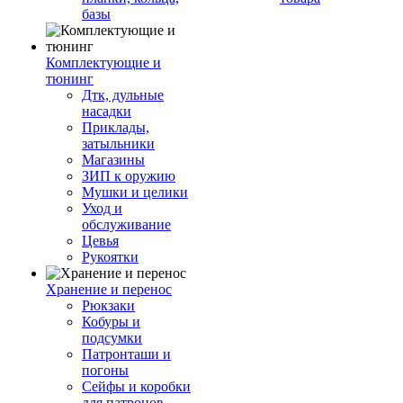
базы
Комплектующие и
тюнинг
Дтк, дульные
насадки
Приклады,
затыльники
Магазины
ЗИП к оружию
Мушки и целики
Уход и
обслуживание
Цевья
Рукоятки
Хранение и перенос
Рюкзаки
Кобуры и
подсумки
Патронташи и
погоны
Сейфы и коробки
для патронов