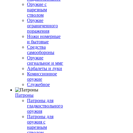
Оружие с
нарезным
стволом
Оружие
ограниченного
поражения
Ножи номерные
и бытовые
Средства
самообороны
Оружие
сигнальное и ммг
Арбалеты и луки
Комиссионное
оружие
Служебное
Патроны
Патроны для
гладкоствольного
оружия
Патроны для
оружия с
нарезным
стволом