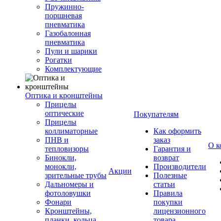
Пружинно-
поршневая
пневматика
Газобалонная
пневматика
Пули и шарики
Рогатки
Комплектующие
Оптика и кронштейны
Прицелы
оптические
Покупателям
Прицелы
коллиматорные
Как оформить
ПНВ и
заказ
О к
тепловизоры
Гарантия и
Бинокли,
возврат
монокли,
Производители
Акции
зрительные трубы
Полезные
Дальномеры и
статьи
фотоловушки
Правила
Фонари
покупки
Кронштейны,
лицензионного
планки, кольца,
товара