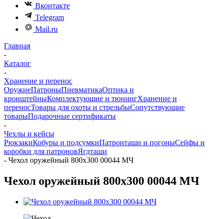
Вконтакте
Telegram
Mail.ru
Главная
-
Каталог
-
Хранение и перенос
Оружие
Патроны
Пневматика
Оптика и
кронштейны
Комплектующие и тюнинг
Хранение и
перенос
Товары для охоты и стрельбы
Сопутствующие
товары
Подарочные сертификаты
-
Чехлы и кейсы
Рюкзаки
Кобуры и подсумки
Патронташи и погоны
Сейфы и
коробки для патронов
Ягдташи
-
Чехол оружейный 800х300 00044 МЧ
Чехол оружейный 800х300 00044 МЧ