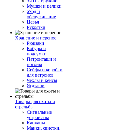
ЗИП к оружию
Мушки и целики
Уход и
обслуживание
Цевья
Рукоятки
Хранение и перенос
Рюкзаки
Кобуры и
подсумки
Патронташи и
погоны
Сейфы и коробки
для патронов
Чехлы и кейсы
Ягдташи
Товары для охоты и
стрельбы
Сигнальные
устройства
Капканы
Манки, свистки,