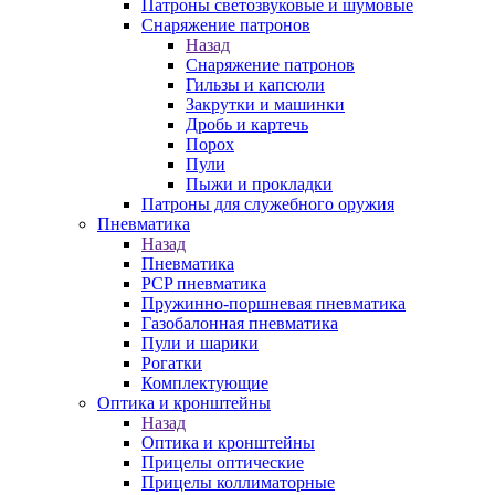
Патроны светозвуковые и шумовые
Снаряжение патронов
Назад
Снаряжение патронов
Гильзы и капсюли
Закрутки и машинки
Дробь и картечь
Порох
Пули
Пыжи и прокладки
Патроны для служебного оружия
Пневматика
Назад
Пневматика
PCP пневматика
Пружинно-поршневая пневматика
Газобалонная пневматика
Пули и шарики
Рогатки
Комплектующие
Оптика и кронштейны
Назад
Оптика и кронштейны
Прицелы оптические
Прицелы коллиматорные