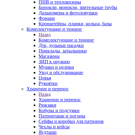
ПНВ и тепловизоры
Бинокли, монокли, зрительные трубы
Дальномеры и фотоловушки
Фонари
Кронштейны, планки, кольца, базы
Комплектующие и тюнинг
Назад
Комплектующие и тюнинг
Дтк, дульные насадки
Приклады, затыльники
Магазины
ЗИП к оружию
Мушки и целики
Уход и обслуживание
Цевья
Рукоятки
Хранение и перенос
Назад
Хранение и перенос
Рюкзаки
Кобуры и подсумки
Патронташи и погоны
Сейфы и коробки для патронов
Чехлы и кейсы
Ягдташи