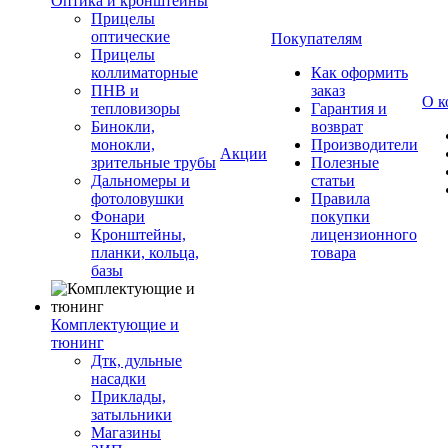
Оптика и кронштейны
Прицелы
оптические
Покупателям
Прицелы
коллиматорные
Как оформить
ПНВ и
заказ
О к
тепловизоры
Гарантия и
Бинокли,
возврат
монокли,
Производители
Акции
зрительные трубы
Полезные
Дальномеры и
статьи
фотоловушки
Правила
Фонари
покупки
Кронштейны,
лицензионного
планки, кольца,
товара
базы
Комплектующие и
тюнинг
Дтк, дульные
насадки
Приклады,
затыльники
Магазины