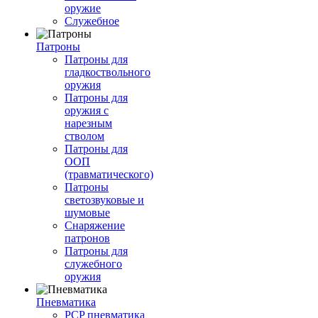
оружие
Служебное
Патроны
Патроны для
гладкоствольного
оружия
Патроны для
оружия с
нарезным
стволом
Патроны для
ООП
(травматического)
Патроны
светозвуковые и
шумовые
Снаряжение
патронов
Патроны для
служебного
оружия
Пневматика
PCP пневматика