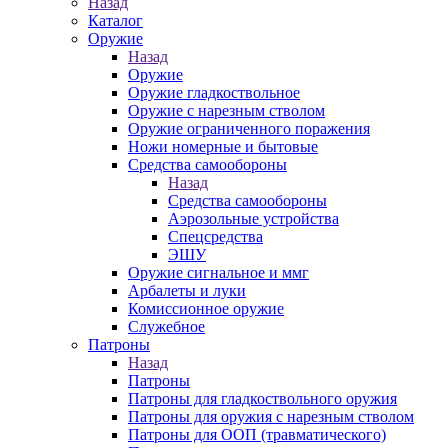
Назад
Каталог
Оружие
Назад
Оружие
Оружие гладкоствольное
Оружие с нарезным стволом
Оружие ограниченного поражения
Ножи номерные и бытовые
Средства самообороны
Назад
Средства самообороны
Аэрозольные устройства
Спецсредства
ЭШУ
Оружие сигнальное и ммг
Арбалеты и луки
Комиссионное оружие
Служебное
Патроны
Назад
Патроны
Патроны для гладкоствольного оружия
Патроны для оружия с нарезным стволом
Патроны для ООП (травматического)