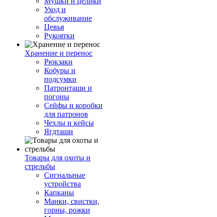
Мушки и целики
Уход и
обслуживание
Цевья
Рукоятки
Хранение и перенос
Рюкзаки
Кобуры и
подсумки
Патронташи и
погоны
Сейфы и коробки
для патронов
Чехлы и кейсы
Ягдташи
Товары для охоты и
стрельбы
Сигнальные
устройства
Капканы
Манки, свистки,
горны, рожки