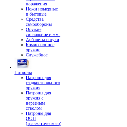
поражения
Ножи номерные
и бытовые
Средства
самообороны
Оружие
сигнальное и ммг
Арбалеты и луки
Комиссионное
оружие
Служебное
Патроны
Патроны для
гладкоствольного
оружия
Патроны для
оружия с
нарезным
стволом
Патроны для
ООП
(травматического)