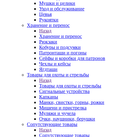
Мушки и целики
Уход и обслуживание
Цевья
Рукоятки
Хранение и перенос
Назад
Хранение и перенос
Рюкзаки
Кобуры и подсумки
Патронташи и погоны
Сейфы и коробки для патронов
Чехлы и кейсы
Ягдташи
Товары для охоты и стрельбы
Назад
Товары для охоты и стрельбы
Сигнальные устройства
Капканы
Манки, свистки, горны, рожки
Мишени и пристрелка
Муляжи и чучела
Очки, наушники, берушки
Сопутствующие товары
Назад
Сопутствующие товары