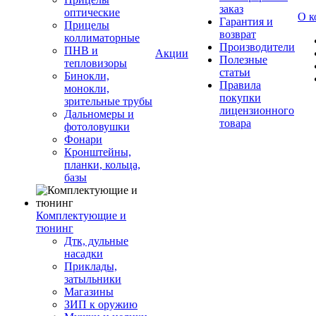
заказ
оптические
О к
Гарантия и
Прицелы
возврат
коллиматорные
Производители
ПНВ и
Акции
Полезные
тепловизоры
статьи
Бинокли,
Правила
монокли,
покупки
зрительные трубы
лицензионного
Дальномеры и
товара
фотоловушки
Фонари
Кронштейны,
планки, кольца,
базы
Комплектующие и
тюнинг
Дтк, дульные
насадки
Приклады,
затыльники
Магазины
ЗИП к оружию