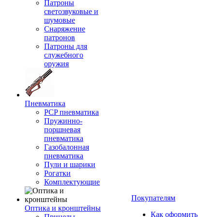
Патроны
светозвуковые и
шумовые
Снаряжение
патронов
Патроны для
служебного
оружия
Пневматика
PCP пневматика
Пружинно-
поршневая
пневматика
Газобалонная
пневматика
Пули и шарики
Рогатки
Комплектующие
Покупателям
Оптика и кронштейны
Как оформить
Прицелы