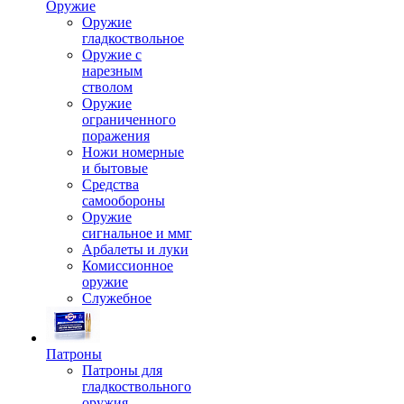
Оружие
Оружие
гладкоствольное
Оружие с
нарезным
стволом
Оружие
ограниченного
поражения
Ножи номерные
и бытовые
Средства
самообороны
Оружие
сигнальное и ммг
Арбалеты и луки
Комиссионное
оружие
Служебное
Патроны
Патроны для
гладкоствольного
оружия