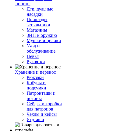
тюнинг
Дтк, дульные
насадки
Приклады,
затыльники
Магазины
ЗИП к оружию
Мушки и целики
Уход и
обслуживание
Цевья
Рукоятки
Хранение и перенос
Рюкзаки
Кобуры и
подсумки
Патронташи и
погоны
Сейфы и коробки
для патронов
Чехлы и кейсы
Ягдташи