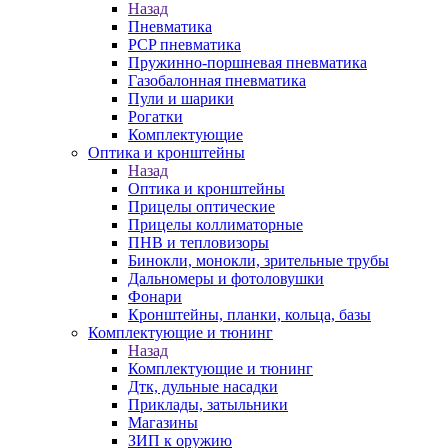
Назад
Пневматика
PCP пневматика
Пружинно-поршневая пневматика
Газобалонная пневматика
Пули и шарики
Рогатки
Комплектующие
Оптика и кронштейны
Назад
Оптика и кронштейны
Прицелы оптические
Прицелы коллиматорные
ПНВ и тепловизоры
Бинокли, монокли, зрительные трубы
Дальномеры и фотоловушки
Фонари
Кронштейны, планки, кольца, базы
Комплектующие и тюнинг
Назад
Комплектующие и тюнинг
Дтк, дульные насадки
Приклады, затыльники
Магазины
ЗИП к оружию