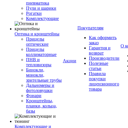
пневматика
Пули и шарики
Рогатки
Комплектующие
Покупателям
Оптика и кронштейны
Как оформить
Прицелы
заказ
оптические
О к
Гарантия и
Прицелы
возврат
коллиматорные
Производители
ПНВ и
Акции
Полезные
тепловизоры
статьи
Бинокли,
Правила
монокли,
покупки
зрительные трубы
лицензионного
Дальномеры и
товара
фотоловушки
Фонари
Кронштейны,
планки, кольца,
базы
Комплектующие и