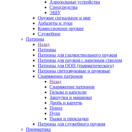
Аэрозольные устройства
Спецсредства
ЭШУ
Оружие сигнальное и ммг
Арбалеты и луки
Комиссионное оружие
Служебное
Патроны
Назад
Патроны
Патроны для гладкоствольного оружия
Патроны для оружия с нарезным стволом
Патроны для ООП (травматического)
Патроны светозвуковые и шумовые
Снаряжение патронов
Назад
Снаряжение патронов
Гильзы и капсюли
Закрутки и машинки
Дробь и картечь
Порох
Пули
Пыжи и прокладки
Патроны для служебного оружия
Пневматика