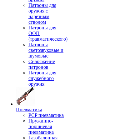
Патроны для
оружия с
нарезным
стволом
Патроны для
ООП
(травматического)
Патроны
светозвуковые и
шумовые
Снаряжение
патронов
Патроны для
служебного
оружия
Пневматика
PCP пневматика
Пружинно-
поршневая
пневматика
Газобалонная