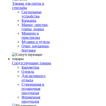
Товары для охоты и
стрельбы
Сигнальные
устройства
Капканы
Манки, свистки,
горны, рожки
Мишени и
пристрелка
Муляжи и чучела
Очки, наушники,
берушки
Сопутствующие товары
Барометры
Одежда
Для активного
отдыха
Сувенирная и
подарочная
продукция
Фирменная
продукция