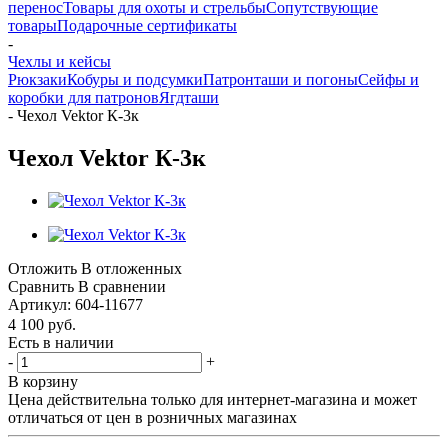
перенос
Товары для охоты и стрельбы
Сопутствующие
товары
Подарочные сертификаты
-
Чехлы и кейсы
Рюкзаки
Кобуры и подсумки
Патронташи и погоны
Сейфы и
коробки для патронов
Ягдташи
-
Чехол Vektor К-3к
Чехол Vektor К-3к
Отложить
В отложенных
Сравнить
В сравнении
Артикул:
604-11677
4 100
руб.
Есть в наличии
-
+
В корзину
Цена действительна только для интернет-магазина и может
отличаться от цен в розничных магазинах