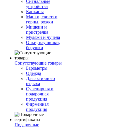
Сигнальные
устройства
Капканы
Манки, свистки,
горны, рожки
Мишени и
пристрелка
Муляжи и чучела
Очки, наушники,
берушки
Сопутствующие товары
Барометры
Одежда
Для активного
отдыха
Сувенирная и
подарочная
продукция
Фирменная
продукция
Подарочные