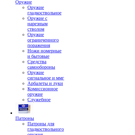
Оружие
Оружие
гладкоствольное
Оружие с
нарезным
стволом
Оружие
ограниченного
поражения
Ножи номерные
и бытовые
Средства
самообороны
Оружие
сигнальное и ммг
Арбалеты и луки
Комиссионное
оружие
Служебное
Патроны
Патроны для
гладкоствольного
оружия