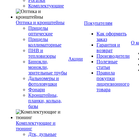
Рогатки
Комплектующие
Оптика и кронштейны
Покупателям
Прицелы
оптические
Как оформить
Прицелы
заказ
О к
коллиматорные
Гарантия и
ПНВ и
возврат
тепловизоры
Производители
Акции
Бинокли,
Полезные
монокли,
статьи
зрительные трубы
Правила
Дальномеры и
покупки
фотоловушки
лицензионного
Фонари
товара
Кронштейны,
планки, кольца,
базы
Комплектующие и
тюнинг
Дтк, дульные