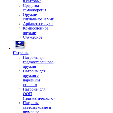
и бытовые
Средства
самообороны
Оружие
сигнальное и ммг
Арбалеты и луки
Комиссионное
оружие
Служебное
Патроны
Патроны для
гладкоствольного
оружия
Патроны для
оружия с
нарезным
стволом
Патроны для
ООП
(травматического)
Патроны
светозвуковые и
шумовые