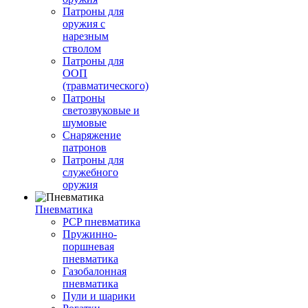
Патроны для
оружия с
нарезным
стволом
Патроны для
ООП
(травматического)
Патроны
светозвуковые и
шумовые
Снаряжение
патронов
Патроны для
служебного
оружия
Пневматика
PCP пневматика
Пружинно-
поршневая
пневматика
Газобалонная
пневматика
Пули и шарики