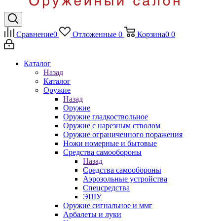
Сравнение
0
Отложенные
0
Корзина
0
0
Каталог
Назад
Каталог
Оружие
Назад
Оружие
Оружие гладкоствольное
Оружие с нарезным стволом
Оружие ограниченного поражения
Ножи номерные и бытовые
Средства самообороны
Назад
Средства самообороны
Аэрозольные устройства
Спецсредства
ЭШУ
Оружие сигнальное и ммг
Арбалеты и луки