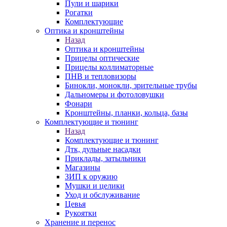
Пули и шарики
Рогатки
Комплектующие
Оптика и кронштейны
Назад
Оптика и кронштейны
Прицелы оптические
Прицелы коллиматорные
ПНВ и тепловизоры
Бинокли, монокли, зрительные трубы
Дальномеры и фотоловушки
Фонари
Кронштейны, планки, кольца, базы
Комплектующие и тюнинг
Назад
Комплектующие и тюнинг
Дтк, дульные насадки
Приклады, затыльники
Магазины
ЗИП к оружию
Мушки и целики
Уход и обслуживание
Цевья
Рукоятки
Хранение и перенос