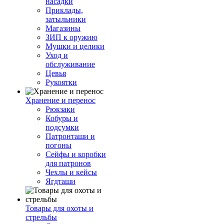
насадки
Приклады,
затыльники
Магазины
ЗИП к оружию
Мушки и целики
Уход и
обслуживание
Цевья
Рукоятки
Хранение и перенос
Рюкзаки
Кобуры и
подсумки
Патронташи и
погоны
Сейфы и коробки
для патронов
Чехлы и кейсы
Ягдташи
Товары для охоты и
стрельбы