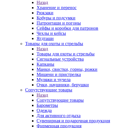
Назад
Хранение и перенос
Рюкзаки
Кобуры и подсумки
Патронташи и погоны
Сейфы и коробки для патронов
Чехлы и кейсы
Ягдташи
Товары для охоты и стрельбы
Назад
Товары для охоты и стрельбы
Сигнальные устройства
Капканы
Манки, свистки, горны, рожки
Мишени и пристрелка
Муляжи и чучела
Очки, наушники, берушки
Сопутствующие товары
Назад
Сопутствующие товары
Барометры
Одежда
Для активного отдыха
Сувенирная и подарочная продукция
Фирменная продукция