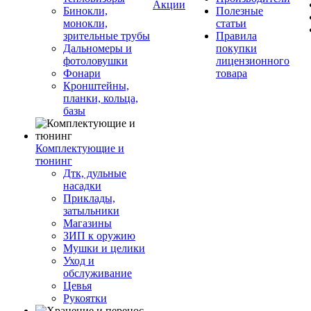
Акции
Бинокли,
Полезные
монокли,
статьи
зрительные трубы
Правила
Дальномеры и
покупки
фотоловушки
лицензионного
Фонари
товара
Кронштейны,
планки, кольца,
базы
Комплектующие и
тюнинг
Дтк, дульные
насадки
Приклады,
затыльники
Магазины
ЗИП к оружию
Мушки и целики
Уход и
обслуживание
Цевья
Рукоятки