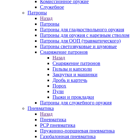
Комиссионное оружие
Служебное
Патроны
Назад
Патроны
Патроны для гладкоствольного оружия
Патроны для оружия с нарезным стволом
Патроны для ООП (травматического)
Патроны светозвуковые и шумовые
Снаряжение патронов
Назад
Снаряжение патронов
Гильзы и капсюли
Закрутки и машинки
Дробь и картечь
Порох
Пули
Пыжи и прокладки
Патроны для служебного оружия
Пневматика
Назад
Пневматика
PCP пневматика
Пружинно-поршневая пневматика
Газобалонная пневматика