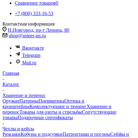
Сравнение товаров
0
+7 (800) 333-16-53
Контактная информация
Н.Новгород, пр-т Ленина, 80
shop@sniper-nn.ru
Вконтакте
Telegram
Mail.ru
Главная
-
Каталог
-
Хранение и перенос
Оружие
Патроны
Пневматика
Оптика и
кронштейны
Комплектующие и тюнинг
Хранение и
перенос
Товары для охоты и стрельбы
Сопутствующие
товары
Подарочные сертификаты
-
Чехлы и кейсы
Рюкзаки
Кобуры и подсумки
Патронташи и погоны
Сейфы и