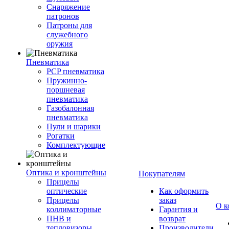
Снаряжение
патронов
Патроны для
служебного
оружия
Пневматика
PCP пневматика
Пружинно-
поршневая
пневматика
Газобалонная
пневматика
Пули и шарики
Рогатки
Комплектующие
Оптика и кронштейны
Покупателям
Прицелы
оптические
Как оформить
Прицелы
заказ
О к
коллиматорные
Гарантия и
ПНВ и
возврат
тепловизоры
Производители