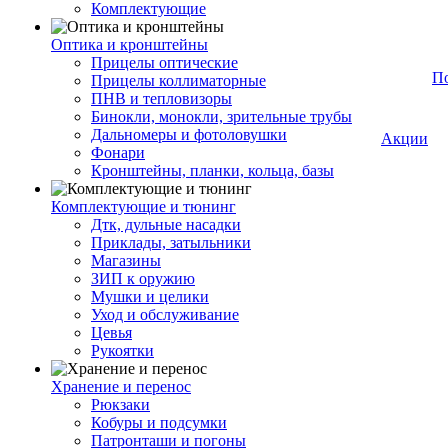
Комплектующие
Оптика и кронштейны
Прицелы оптические
П
Прицелы коллиматорные
ПНВ и тепловизоры
Бинокли, монокли, зрительные трубы
Дальномеры и фотоловушки
Акции
Фонари
Кронштейны, планки, кольца, базы
Комплектующие и тюнинг
Дтк, дульные насадки
Приклады, затыльники
Магазины
ЗИП к оружию
Мушки и целики
Уход и обслуживание
Цевья
Рукоятки
Хранение и перенос
Рюкзаки
Кобуры и подсумки
Патронташи и погоны