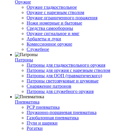
Оружие
Оружие гладкоствольное
Оружие с нарезным стволом
Оружие ограниченного поражения
Ножи номерные и бытовые
Средства самообороны
Оружие сигнальное и ммг
Арбалеты и луки
Комиссионное оружие
Служебное
Патроны
Патроны для гладкоствольного оружия
Патроны для оружия с нарезным стволом
Патроны для ООП (травматического)
Патроны светозвуковые и шумовые
Снаряжение патронов
Патроны для служебного оружия
Пневматика
PCP пневматика
Пружинно-поршневая пневматика
Газобалонная пневматика
Пули и шарики
Рогатки