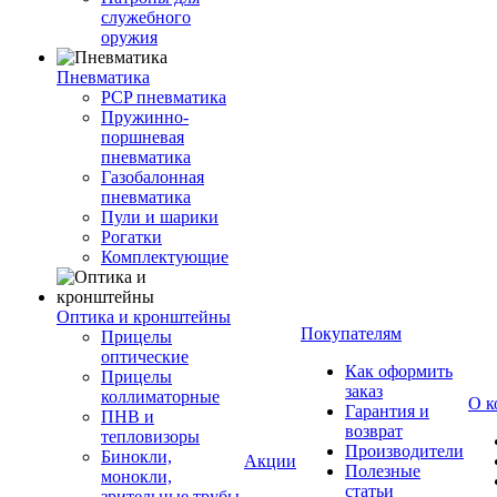
служебного
оружия
Пневматика
PCP пневматика
Пружинно-
поршневая
пневматика
Газобалонная
пневматика
Пули и шарики
Рогатки
Комплектующие
Оптика и кронштейны
Покупателям
Прицелы
оптические
Как оформить
Прицелы
заказ
коллиматорные
О к
Гарантия и
ПНВ и
возврат
тепловизоры
Производители
Бинокли,
Акции
Полезные
монокли,
статьи
зрительные трубы