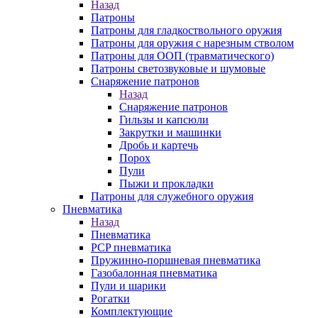
Назад
Патроны
Патроны для гладкоствольного оружия
Патроны для оружия с нарезным стволом
Патроны для ООП (травматического)
Патроны светозвуковые и шумовые
Снаряжение патронов
Назад
Снаряжение патронов
Гильзы и капсюли
Закрутки и машинки
Дробь и картечь
Порох
Пули
Пыжи и прокладки
Патроны для служебного оружия
Пневматика
Назад
Пневматика
PCP пневматика
Пружинно-поршневая пневматика
Газобалонная пневматика
Пули и шарики
Рогатки
Комплектующие