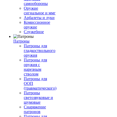
самообороны
Оружие
сигнальное и ммг
Арбалеты и луки
Комиссионное
оружие
Служебное
Патроны
Патроны для
гладкоствольного
оружия
Патроны для
оружия с
нарезным
стволом
Патроны для
ООП
(травматического)
Патроны
светозвуковые и
шумовые
Снаряжение
патронов
Патроны для