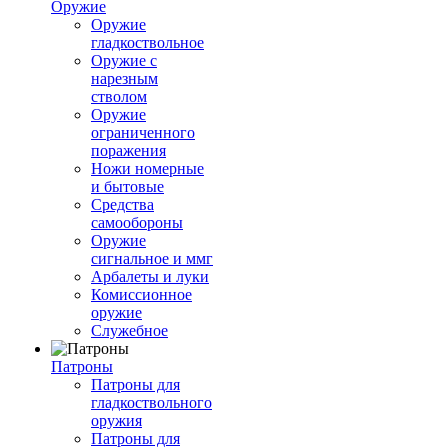
Оружие
Оружие
гладкоствольное
Оружие с
нарезным
стволом
Оружие
ограниченного
поражения
Ножи номерные
и бытовые
Средства
самообороны
Оружие
сигнальное и ммг
Арбалеты и луки
Комиссионное
оружие
Служебное
Патроны
Патроны для
гладкоствольного
оружия
Патроны для