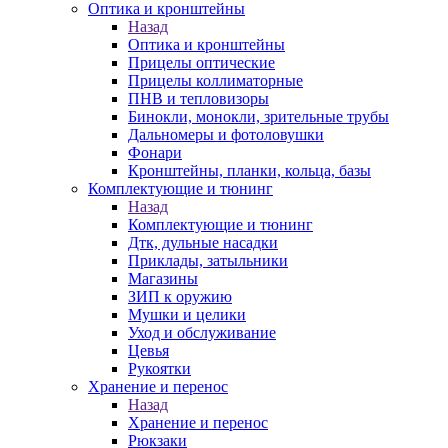
Оптика и кронштейны
Назад
Оптика и кронштейны
Прицелы оптические
Прицелы коллиматорные
ПНВ и тепловизоры
Бинокли, монокли, зрительные трубы
Дальномеры и фотоловушки
Фонари
Кронштейны, планки, кольца, базы
Комплектующие и тюнинг
Назад
Комплектующие и тюнинг
Дтк, дульные насадки
Приклады, затыльники
Магазины
ЗИП к оружию
Мушки и целики
Уход и обслуживание
Цевья
Рукоятки
Хранение и перенос
Назад
Хранение и перенос
Рюкзаки