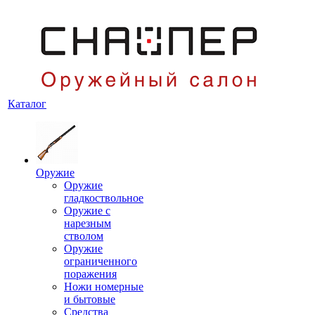
Каталог
Оружие
Оружие
гладкоствольное
Оружие с
нарезным
стволом
Оружие
ограниченного
поражения
Ножи номерные
и бытовые
Средства