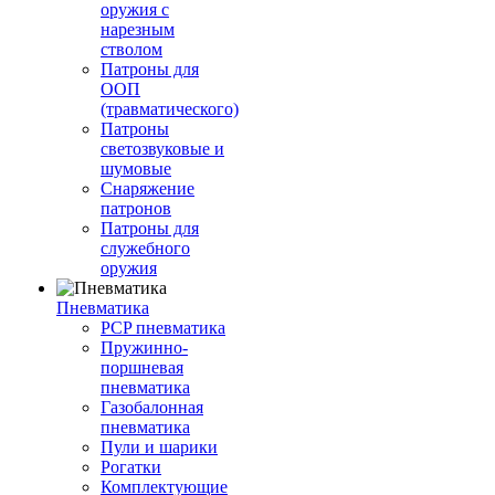
оружия с
нарезным
стволом
Патроны для
ООП
(травматического)
Патроны
светозвуковые и
шумовые
Снаряжение
патронов
Патроны для
служебного
оружия
Пневматика
PCP пневматика
Пружинно-
поршневая
пневматика
Газобалонная
пневматика
Пули и шарики
Рогатки
Комплектующие