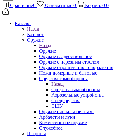
Сравнение
0
Отложенные
0
Корзина
0
0
Каталог
Назад
Каталог
Оружие
Назад
Оружие
Оружие гладкоствольное
Оружие с нарезным стволом
Оружие ограниченного поражения
Ножи номерные и бытовые
Средства самообороны
Назад
Средства самообороны
Аэрозольные устройства
Спецсредства
ЭШУ
Оружие сигнальное и ммг
Арбалеты и луки
Комиссионное оружие
Служебное
Патроны