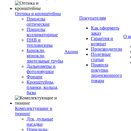
Оптика и кронштейны
Покупателям
Прицелы
оптические
Как оформить
Прицелы
заказ
коллиматорные
О к
Гарантия и
ПНВ и
возврат
тепловизоры
Производители
Бинокли,
Акции
Полезные
монокли,
статьи
зрительные трубы
Правила
Дальномеры и
покупки
фотоловушки
лицензионного
Фонари
товара
Кронштейны,
планки, кольца,
базы
Комплектующие и
тюнинг
Дтк, дульные
насадки
Приклады,