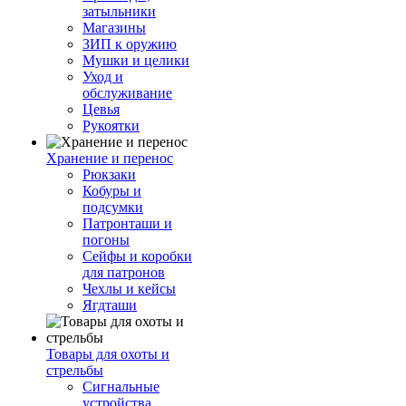
затыльники
Магазины
ЗИП к оружию
Мушки и целики
Уход и
обслуживание
Цевья
Рукоятки
Хранение и перенос
Рюкзаки
Кобуры и
подсумки
Патронташи и
погоны
Сейфы и коробки
для патронов
Чехлы и кейсы
Ягдташи
Товары для охоты и
стрельбы
Сигнальные
устройства