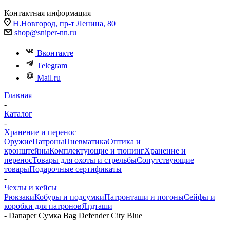
Контактная информация
Н.Новгород, пр-т Ленина, 80
shop@sniper-nn.ru
Вконтакте
Telegram
Mail.ru
Главная
-
Каталог
-
Хранение и перенос
Оружие
Патроны
Пневматика
Оптика и
кронштейны
Комплектующие и тюнинг
Хранение и
перенос
Товары для охоты и стрельбы
Сопутствующие
товары
Подарочные сертификаты
-
Чехлы и кейсы
Рюкзаки
Кобуры и подсумки
Патронташи и погоны
Сейфы и
коробки для патронов
Ягдташи
-
Danaper Сумка Bag Defender City Blue