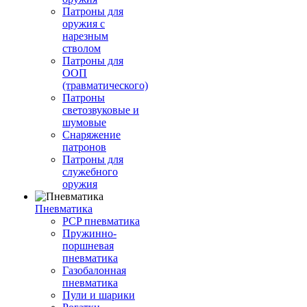
Патроны для
оружия с
нарезным
стволом
Патроны для
ООП
(травматического)
Патроны
светозвуковые и
шумовые
Снаряжение
патронов
Патроны для
служебного
оружия
Пневматика
PCP пневматика
Пружинно-
поршневая
пневматика
Газобалонная
пневматика
Пули и шарики