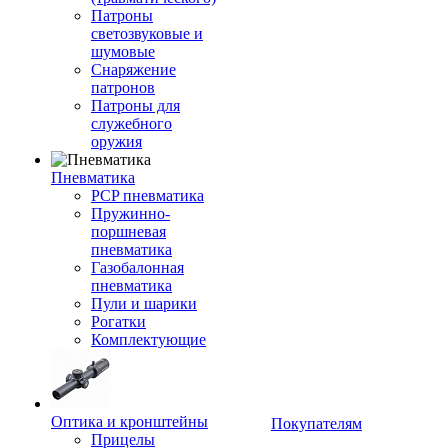
Патроны
светозвуковые и
шумовые
Снаряжение
патронов
Патроны для
служебного
оружия
Пневматика
PCP пневматика
Пружинно-
поршневая
пневматика
Газобалонная
пневматика
Пули и шарики
Рогатки
Комплектующие
Оптика и кронштейны
Покупателям
Прицелы