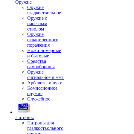
Оружие
Оружие
гладкоствольное
Оружие с
нарезным
стволом
Оружие
ограниченного
поражения
Ножи номерные
и бытовые
Средства
самообороны
Оружие
сигнальное и ммг
Арбалеты и луки
Комиссионное
оружие
Служебное
Патроны
Патроны для
гладкоствольного
оружия