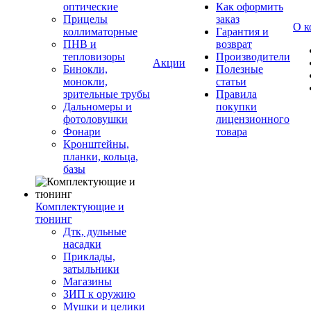
оптические
Как оформить
Прицелы
заказ
О к
коллиматорные
Гарантия и
ПНВ и
возврат
тепловизоры
Производители
Акции
Бинокли,
Полезные
монокли,
статьи
зрительные трубы
Правила
Дальномеры и
покупки
фотоловушки
лицензионного
Фонари
товара
Кронштейны,
планки, кольца,
базы
Комплектующие и
тюнинг
Дтк, дульные
насадки
Приклады,
затыльники
Магазины
ЗИП к оружию
Мушки и целики