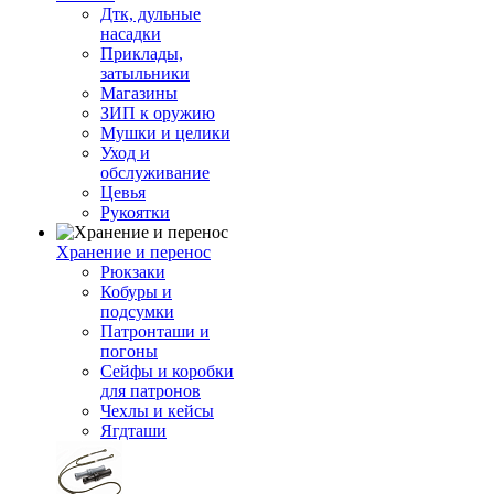
Дтк, дульные
насадки
Приклады,
затыльники
Магазины
ЗИП к оружию
Мушки и целики
Уход и
обслуживание
Цевья
Рукоятки
Хранение и перенос
Рюкзаки
Кобуры и
подсумки
Патронташи и
погоны
Сейфы и коробки
для патронов
Чехлы и кейсы
Ягдташи