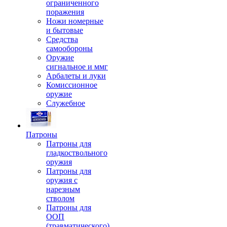
ограниченного
поражения
Ножи номерные
и бытовые
Средства
самообороны
Оружие
сигнальное и ммг
Арбалеты и луки
Комиссионное
оружие
Служебное
Патроны
Патроны для
гладкоствольного
оружия
Патроны для
оружия с
нарезным
стволом
Патроны для
ООП
(травматического)