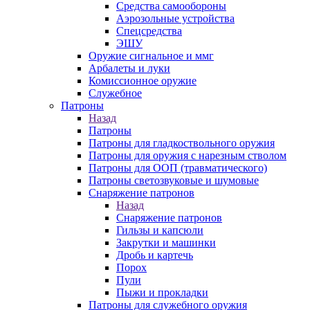
Средства самообороны
Аэрозольные устройства
Спецсредства
ЭШУ
Оружие сигнальное и ммг
Арбалеты и луки
Комиссионное оружие
Служебное
Патроны
Назад
Патроны
Патроны для гладкоствольного оружия
Патроны для оружия с нарезным стволом
Патроны для ООП (травматического)
Патроны светозвуковые и шумовые
Снаряжение патронов
Назад
Снаряжение патронов
Гильзы и капсюли
Закрутки и машинки
Дробь и картечь
Порох
Пули
Пыжи и прокладки
Патроны для служебного оружия