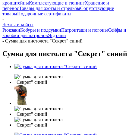
кронштейны
Комплектующие и тюнинг
Хранение и
перенос
Товары для охоты и стрельбы
Сопутствующие
товары
Подарочные сертификаты
-
Чехлы и кейсы
Рюкзаки
Кобуры и подсумки
Патронташи и погоны
Сейфы и
коробки для патронов
Ягдташи
-
Сумка для пистолета "Секрет" синий
Сумка для пистолета "Секрет" синий