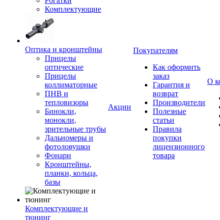
Рогатки
Комплектующие
Оптика и кронштейны
Покупателям
Прицелы
оптические
Как оформить
Прицелы
заказ
О к
коллиматорные
Гарантия и
ПНВ и
возврат
тепловизоры
Производители
Акции
Бинокли,
Полезные
монокли,
статьи
зрительные трубы
Правила
Дальномеры и
покупки
фотоловушки
лицензионного
Фонари
товара
Кронштейны,
планки, кольца,
базы
Комплектующие и
тюнинг