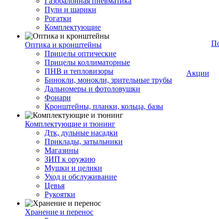
Газобалонная пневматика
Пули и шарики
Рогатки
Комплектующие
П
Оптика и кронштейны
Прицелы оптические
Прицелы коллиматорные
ПНВ и тепловизоры
Акции
Бинокли, монокли, зрительные трубы
Дальномеры и фотоловушки
Фонари
Кронштейны, планки, кольца, базы
Комплектующие и тюнинг
Дтк, дульные насадки
Приклады, затыльники
Магазины
ЗИП к оружию
Мушки и целики
Уход и обслуживание
Цевья
Рукоятки
Хранение и перенос