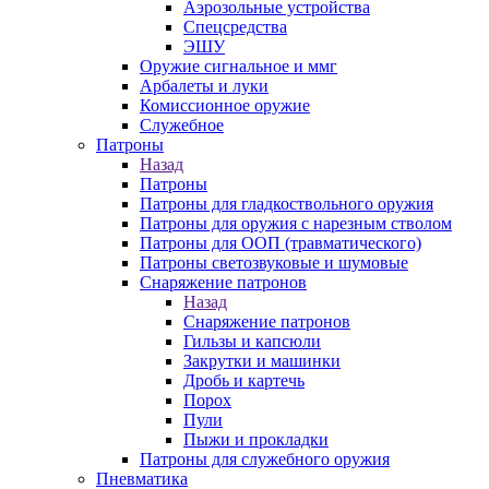
Аэрозольные устройства
Спецсредства
ЭШУ
Оружие сигнальное и ммг
Арбалеты и луки
Комиссионное оружие
Служебное
Патроны
Назад
Патроны
Патроны для гладкоствольного оружия
Патроны для оружия с нарезным стволом
Патроны для ООП (травматического)
Патроны светозвуковые и шумовые
Снаряжение патронов
Назад
Снаряжение патронов
Гильзы и капсюли
Закрутки и машинки
Дробь и картечь
Порох
Пули
Пыжи и прокладки
Патроны для служебного оружия
Пневматика