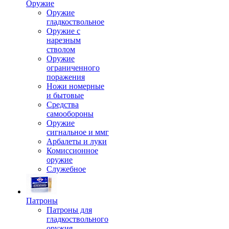
Оружие
Оружие
гладкоствольное
Оружие с
нарезным
стволом
Оружие
ограниченного
поражения
Ножи номерные
и бытовые
Средства
самообороны
Оружие
сигнальное и ммг
Арбалеты и луки
Комиссионное
оружие
Служебное
Патроны
Патроны для
гладкоствольного
оружия