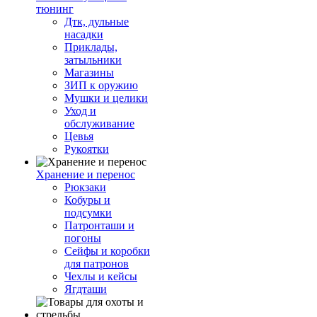
тюнинг
Дтк, дульные
насадки
Приклады,
затыльники
Магазины
ЗИП к оружию
Мушки и целики
Уход и
обслуживание
Цевья
Рукоятки
Хранение и перенос
Рюкзаки
Кобуры и
подсумки
Патронташи и
погоны
Сейфы и коробки
для патронов
Чехлы и кейсы
Ягдташи