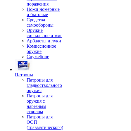
поражения
Ножи номерные
и бытовые
Средства
самообороны
Оружие
сигнальное и ммг
Арбалеты и луки
Комиссионное
оружие
Служебное
Патроны
Патроны для
гладкоствольного
оружия
Патроны для
оружия с
нарезным
стволом
Патроны для
ООП
(травматического)