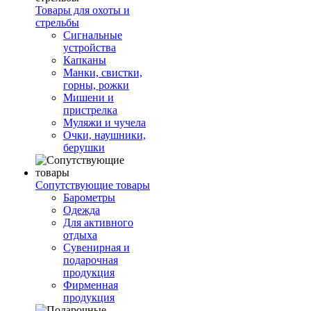
Товары для охоты и
стрельбы
Сигнальные
устройства
Капканы
Манки, свистки,
горны, рожки
Мишени и
пристрелка
Муляжи и чучела
Очки, наушники,
берушки
Сопутствующие товары
Барометры
Одежда
Для активного
отдыха
Сувенирная и
подарочная
продукция
Фирменная
продукция