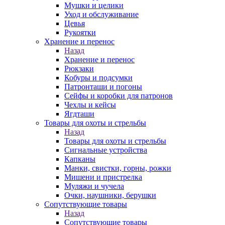
Мушки и целики
Уход и обслуживание
Цевья
Рукоятки
Хранение и перенос
Назад
Хранение и перенос
Рюкзаки
Кобуры и подсумки
Патронташи и погоны
Сейфы и коробки для патронов
Чехлы и кейсы
Ягдташи
Товары для охоты и стрельбы
Назад
Товары для охоты и стрельбы
Сигнальные устройства
Капканы
Манки, свистки, горны, рожки
Мишени и пристрелка
Муляжи и чучела
Очки, наушники, берушки
Сопутствующие товары
Назад
Сопутствующие товары