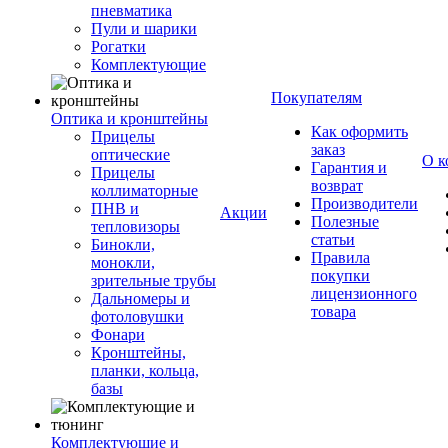
пневматика
Пули и шарики
Рогатки
Комплектующие
Покупателям
Оптика и кронштейны
Как оформить
Прицелы
заказ
оптические
О к
Гарантия и
Прицелы
возврат
коллиматорные
Производители
ПНВ и
Акции
Полезные
тепловизоры
статьи
Бинокли,
Правила
монокли,
покупки
зрительные трубы
лицензионного
Дальномеры и
товара
фотоловушки
Фонари
Кронштейны,
планки, кольца,
базы
Комплектующие и