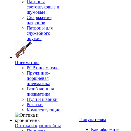
Патроны
светозвуковые и
шумовые
Снаряжение
патронов
Патроны для
служебного
оружия
Пневматика
PCP пневматика
Пружинно-
поршневая
пневматика
Газобалонная
пневматика
Пули и шарики
Рогатки
Комплектующие
Покупателям
Оптика и кронштейны
Как оформить
Прицелы