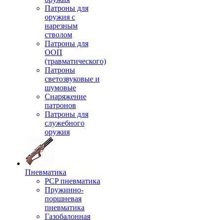
Патроны для
оружия с
нарезным
стволом
Патроны для
ООП
(травматического)
Патроны
светозвуковые и
шумовые
Снаряжение
патронов
Патроны для
служебного
оружия
Пневматика
PCP пневматика
Пружинно-
поршневая
пневматика
Газобалонная