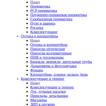
Назад
Пневматика
PCP пневматика
Пружинно-поршневая пневматика
Газобалонная пневматика
Пули и шарики
Рогатки
Комплектующие
Оптика и кронштейны
Назад
Оптика и кронштейны
Прицелы оптические
Прицелы коллиматорные
ПНВ и тепловизоры
Бинокли, монокли, зрительные трубы
Дальномеры и фотоловушки
Фонари
Кронштейны, планки, кольца, базы
Комплектующие и тюнинг
Назад
Комплектующие и тюнинг
Дтк, дульные насадки
Приклады, затыльники
Магазины
ЗИП к оружию