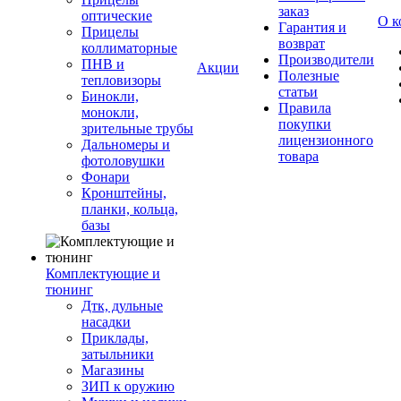
заказ
оптические
О к
Гарантия и
Прицелы
возврат
коллиматорные
Производители
ПНВ и
Акции
Полезные
тепловизоры
статьи
Бинокли,
Правила
монокли,
покупки
зрительные трубы
лицензионного
Дальномеры и
товара
фотоловушки
Фонари
Кронштейны,
планки, кольца,
базы
Комплектующие и
тюнинг
Дтк, дульные
насадки
Приклады,
затыльники
Магазины
ЗИП к оружию