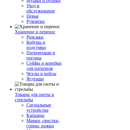
Мушки и целики
Уход и
обслуживание
Цевья
Рукоятки
Хранение и перенос
Рюкзаки
Кобуры и
подсумки
Патронташи и
погоны
Сейфы и коробки
для патронов
Чехлы и кейсы
Ягдташи
Товары для охоты и
стрельбы
Сигнальные
устройства
Капканы
Манки, свистки,
горны, рожки