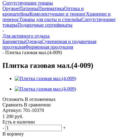
Сопутствующие товары
Оружие
Патроны
Пневматика
Оптика и
кронштейны
Комплектующие и тюнинг
Хранение и
перенос
Товары для охоты и стрельбы
Сопутствующие
товары
Подарочные сертификаты
-
Для активного отдыха
Барометры
Одежда
Сувенирная и подарочная
продукция
Фирменная продукция
-
Плитка газовая мал.(4-009)
Плитка газовая мал.(4-009)
Отложить
В отложенных
Сравнить
В сравнении
Артикул:
701-10370
1 200
руб.
Есть в наличии
-
+
В корзину