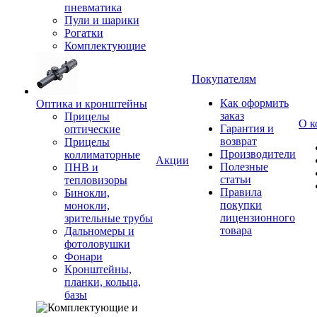
пневматика
Пули и шарики
Рогатки
Комплектующие
Покупателям
Как оформить
Оптика и кронштейны
заказ
Прицелы
О к
Гарантия и
оптические
возврат
Прицелы
Производители
коллиматорные
Акции
Полезные
ПНВ и
статьи
тепловизоры
Правила
Бинокли,
покупки
монокли,
лицензионного
зрительные трубы
товара
Дальномеры и
фотоловушки
Фонари
Кронштейны,
планки, кольца,
базы