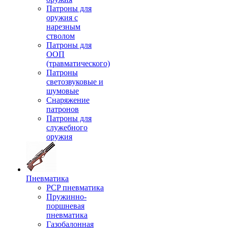
Патроны для
оружия с
нарезным
стволом
Патроны для
ООП
(травматического)
Патроны
светозвуковые и
шумовые
Снаряжение
патронов
Патроны для
служебного
оружия
Пневматика
PCP пневматика
Пружинно-
поршневая
пневматика
Газобалонная