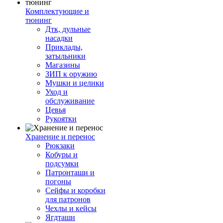
Комплектующие и
тюнинг
Дтк, дульные
насадки
Приклады,
затыльники
Магазины
ЗИП к оружию
Мушки и целики
Уход и
обслуживание
Цевья
Рукоятки
Хранение и перенос
Рюкзаки
Кобуры и
подсумки
Патронташи и
погоны
Сейфы и коробки
для патронов
Чехлы и кейсы
Ягдташи