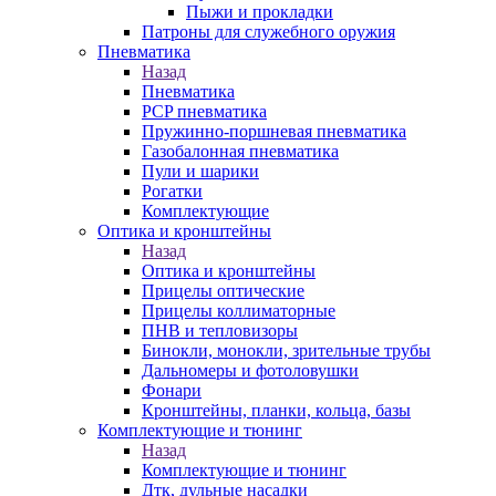
Пыжи и прокладки
Патроны для служебного оружия
Пневматика
Назад
Пневматика
PCP пневматика
Пружинно-поршневая пневматика
Газобалонная пневматика
Пули и шарики
Рогатки
Комплектующие
Оптика и кронштейны
Назад
Оптика и кронштейны
Прицелы оптические
Прицелы коллиматорные
ПНВ и тепловизоры
Бинокли, монокли, зрительные трубы
Дальномеры и фотоловушки
Фонари
Кронштейны, планки, кольца, базы
Комплектующие и тюнинг
Назад
Комплектующие и тюнинг
Дтк, дульные насадки