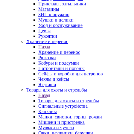
Приклады, затыльники
Магазины
ЗИП к оружию
Мушки и целики
Уход и обслуживание
Цевья
Рукоятки
Хранение и перенос
Назад
Хранение и перенос
Рюкзаки
Кобуры и подсумки
Патронташи и погоны
Сейфы и коробки для патронов
Чехлы и кейсы
Ягдташи
Товары для охоты и стрельбы
Назад
Товары для охоты и стрельбы
Сигнальные устройства
Капканы
Манки, свистки, горны, рожки
Мишени и пристрелка
Муляжи и чучела
Очки, наушники, берушки