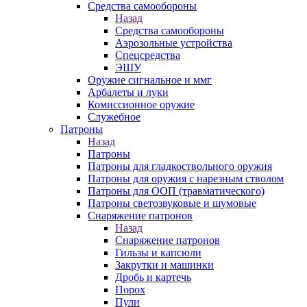
Средства самообороны
Назад
Средства самообороны
Аэрозольные устройства
Спецсредства
ЭШУ
Оружие сигнальное и ммг
Арбалеты и луки
Комиссионное оружие
Служебное
Патроны
Назад
Патроны
Патроны для гладкоствольного оружия
Патроны для оружия с нарезным стволом
Патроны для ООП (травматического)
Патроны светозвуковые и шумовые
Снаряжение патронов
Назад
Снаряжение патронов
Гильзы и капсюли
Закрутки и машинки
Дробь и картечь
Порох
Пули