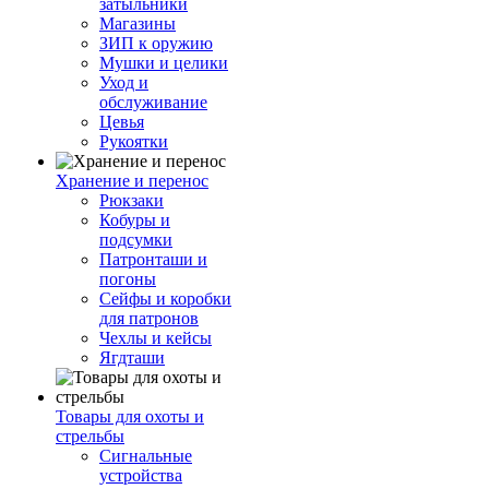
затыльники
Магазины
ЗИП к оружию
Мушки и целики
Уход и
обслуживание
Цевья
Рукоятки
Хранение и перенос
Рюкзаки
Кобуры и
подсумки
Патронташи и
погоны
Сейфы и коробки
для патронов
Чехлы и кейсы
Ягдташи
Товары для охоты и
стрельбы
Сигнальные
устройства