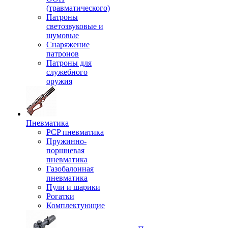
(травматического)
Патроны
светозвуковые и
шумовые
Снаряжение
патронов
Патроны для
служебного
оружия
Пневматика
PCP пневматика
Пружинно-
поршневая
пневматика
Газобалонная
пневматика
Пули и шарики
Рогатки
Комплектующие