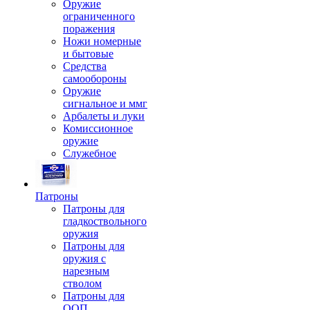
Оружие
ограниченного
поражения
Ножи номерные
и бытовые
Средства
самообороны
Оружие
сигнальное и ммг
Арбалеты и луки
Комиссионное
оружие
Служебное
Патроны
Патроны для
гладкоствольного
оружия
Патроны для
оружия с
нарезным
стволом
Патроны для
ООП