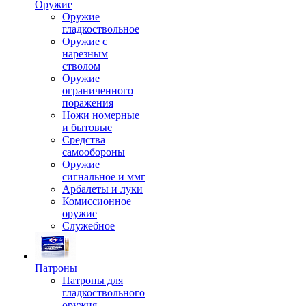
Оружие
Оружие
гладкоствольное
Оружие с
нарезным
стволом
Оружие
ограниченного
поражения
Ножи номерные
и бытовые
Средства
самообороны
Оружие
сигнальное и ммг
Арбалеты и луки
Комиссионное
оружие
Служебное
Патроны
Патроны для
гладкоствольного
оружия