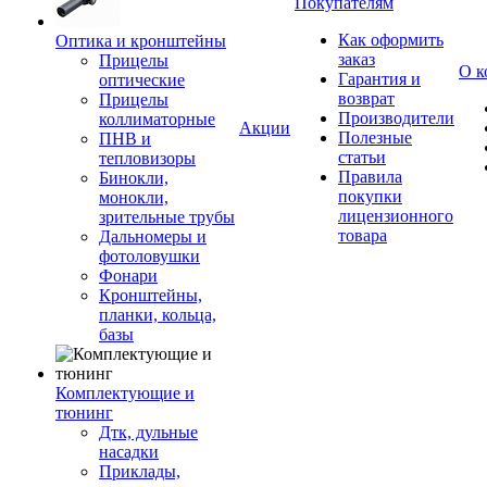
Покупателям
Как оформить
Оптика и кронштейны
заказ
Прицелы
О к
Гарантия и
оптические
возврат
Прицелы
Производители
коллиматорные
Акции
Полезные
ПНВ и
статьи
тепловизоры
Правила
Бинокли,
покупки
монокли,
лицензионного
зрительные трубы
товара
Дальномеры и
фотоловушки
Фонари
Кронштейны,
планки, кольца,
базы
Комплектующие и
тюнинг
Дтк, дульные
насадки
Приклады,