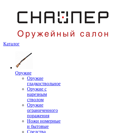
Каталог
Оружие
Оружие
гладкоствольное
Оружие с
нарезным
стволом
Оружие
ограниченного
поражения
Ножи номерные
и бытовые
Средства