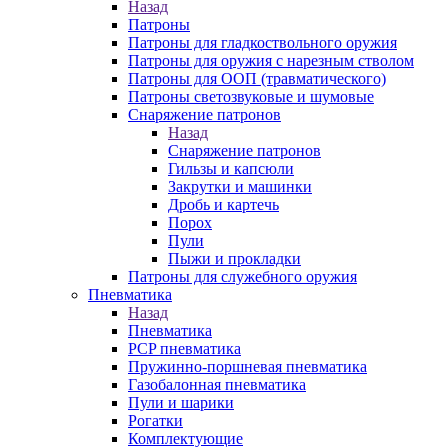
Назад
Патроны
Патроны для гладкоствольного оружия
Патроны для оружия с нарезным стволом
Патроны для ООП (травматического)
Патроны светозвуковые и шумовые
Снаряжение патронов
Назад
Снаряжение патронов
Гильзы и капсюли
Закрутки и машинки
Дробь и картечь
Порох
Пули
Пыжи и прокладки
Патроны для служебного оружия
Пневматика
Назад
Пневматика
PCP пневматика
Пружинно-поршневая пневматика
Газобалонная пневматика
Пули и шарики
Рогатки
Комплектующие