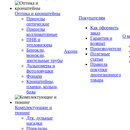
Оптика и кронштейны
Покупателям
Прицелы
оптические
Как оформить
Прицелы
заказ
коллиматорные
О к
Гарантия и
ПНВ и
возврат
тепловизоры
Производители
Бинокли,
Акции
Полезные
монокли,
статьи
зрительные трубы
Правила
Дальномеры и
покупки
фотоловушки
лицензионного
Фонари
товара
Кронштейны,
планки, кольца,
базы
Комплектующие и
тюнинг
Дтк, дульные
насадки
Приклады,