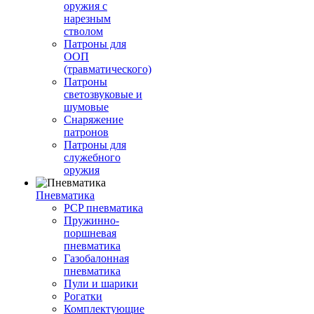
оружия с
нарезным
стволом
Патроны для
ООП
(травматического)
Патроны
светозвуковые и
шумовые
Снаряжение
патронов
Патроны для
служебного
оружия
Пневматика
PCP пневматика
Пружинно-
поршневая
пневматика
Газобалонная
пневматика
Пули и шарики
Рогатки
Комплектующие