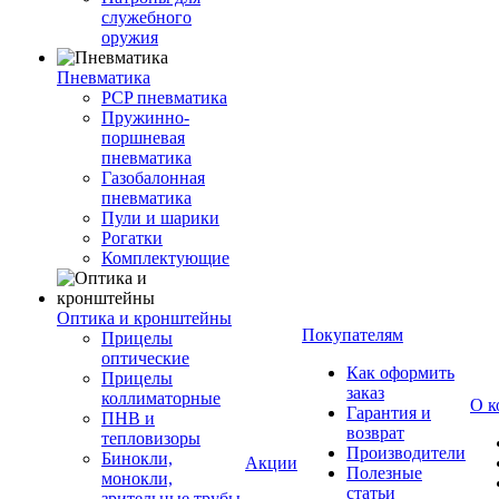
служебного
оружия
Пневматика
PCP пневматика
Пружинно-
поршневая
пневматика
Газобалонная
пневматика
Пули и шарики
Рогатки
Комплектующие
Оптика и кронштейны
Покупателям
Прицелы
оптические
Как оформить
Прицелы
заказ
коллиматорные
О к
Гарантия и
ПНВ и
возврат
тепловизоры
Производители
Бинокли,
Акции
Полезные
монокли,
статьи
зрительные трубы