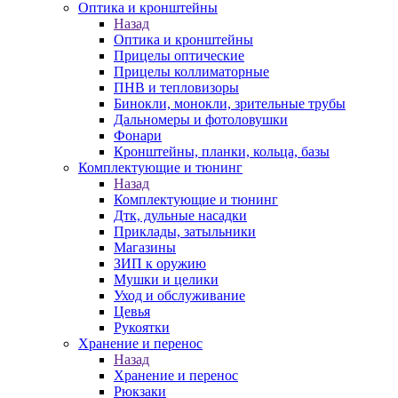
Оптика и кронштейны
Назад
Оптика и кронштейны
Прицелы оптические
Прицелы коллиматорные
ПНВ и тепловизоры
Бинокли, монокли, зрительные трубы
Дальномеры и фотоловушки
Фонари
Кронштейны, планки, кольца, базы
Комплектующие и тюнинг
Назад
Комплектующие и тюнинг
Дтк, дульные насадки
Приклады, затыльники
Магазины
ЗИП к оружию
Мушки и целики
Уход и обслуживание
Цевья
Рукоятки
Хранение и перенос
Назад
Хранение и перенос
Рюкзаки