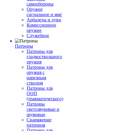
самообороны
Оружие
сигнальное и ммг
Арбалеты и луки
Комиссионное
оружие
Служебное
Патроны
Патроны для
гладкоствольного
оружия
Патроны для
оружия с
нарезным
стволом
Патроны для
ООП
(травматического)
Патроны
светозвуковые и
шумовые
Снаряжение
патронов
Патроны для