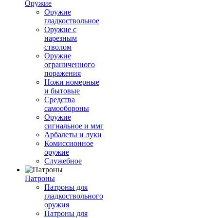
Оружие
Оружие
гладкоствольное
Оружие с
нарезным
стволом
Оружие
ограниченного
поражения
Ножи номерные
и бытовые
Средства
самообороны
Оружие
сигнальное и ммг
Арбалеты и луки
Комиссионное
оружие
Служебное
Патроны
Патроны для
гладкоствольного
оружия
Патроны для