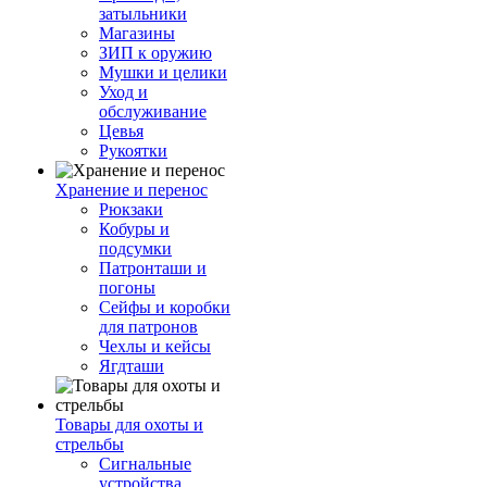
затыльники
Магазины
ЗИП к оружию
Мушки и целики
Уход и
обслуживание
Цевья
Рукоятки
Хранение и перенос
Рюкзаки
Кобуры и
подсумки
Патронташи и
погоны
Сейфы и коробки
для патронов
Чехлы и кейсы
Ягдташи
Товары для охоты и
стрельбы
Сигнальные
устройства