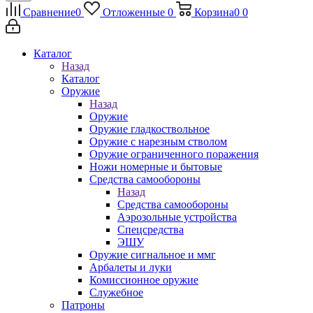
Сравнение
0
Отложенные
0
Корзина
0
0
Каталог
Назад
Каталог
Оружие
Назад
Оружие
Оружие гладкоствольное
Оружие с нарезным стволом
Оружие ограниченного поражения
Ножи номерные и бытовые
Средства самообороны
Назад
Средства самообороны
Аэрозольные устройства
Спецсредства
ЭШУ
Оружие сигнальное и ммг
Арбалеты и луки
Комиссионное оружие
Служебное
Патроны