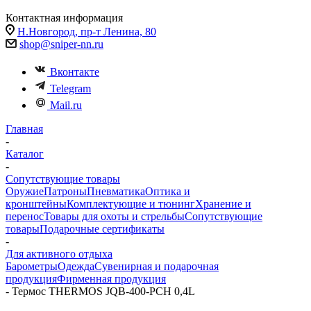
Контактная информация
Н.Новгород, пр-т Ленина, 80
shop@sniper-nn.ru
Вконтакте
Telegram
Mail.ru
Главная
-
Каталог
-
Сопутствующие товары
Оружие
Патроны
Пневматика
Оптика и
кронштейны
Комплектующие и тюнинг
Хранение и
перенос
Товары для охоты и стрельбы
Сопутствующие
товары
Подарочные сертификаты
-
Для активного отдыха
Барометры
Одежда
Сувенирная и подарочная
продукция
Фирменная продукция
-
Термос THERMOS JQB-400-PCH 0,4L