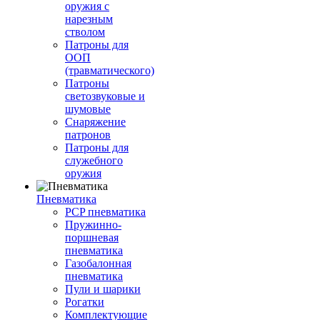
оружия с
нарезным
стволом
Патроны для
ООП
(травматического)
Патроны
светозвуковые и
шумовые
Снаряжение
патронов
Патроны для
служебного
оружия
Пневматика
PCP пневматика
Пружинно-
поршневая
пневматика
Газобалонная
пневматика
Пули и шарики
Рогатки
Комплектующие