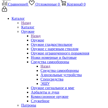
Сравнение
0
Отложенные
0
Корзина
0
0
Каталог
Назад
Каталог
Оружие
Назад
Оружие
Оружие гладкоствольное
Оружие с нарезным стволом
Оружие ограниченного поражения
Ножи номерные и бытовые
Средства самообороны
Назад
Средства самообороны
Аэрозольные устройства
Спецсредства
ЭШУ
Оружие сигнальное и ммг
Арбалеты и луки
Комиссионное оружие
Служебное
Патроны