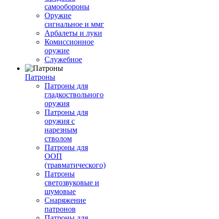
самообороны
Оружие
сигнальное и ммг
Арбалеты и луки
Комиссионное
оружие
Служебное
Патроны
Патроны для
гладкоствольного
оружия
Патроны для
оружия с
нарезным
стволом
Патроны для
ООП
(травматического)
Патроны
светозвуковые и
шумовые
Снаряжение
патронов
Патроны для