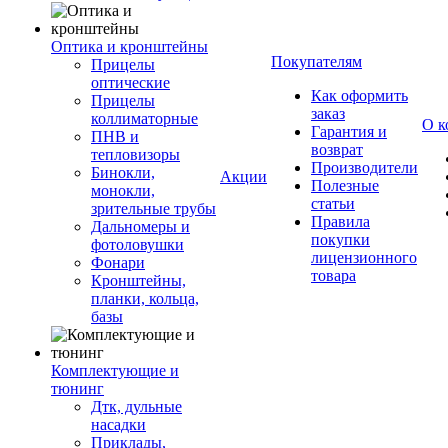
Оптика и кронштейны
Покупателям
Прицелы
оптические
Как оформить
Прицелы
заказ
коллиматорные
О к
Гарантия и
ПНВ и
возврат
тепловизоры
Производители
Бинокли,
Акции
Полезные
монокли,
статьи
зрительные трубы
Правила
Дальномеры и
покупки
фотоловушки
лицензионного
Фонари
товара
Кронштейны,
планки, кольца,
базы
Комплектующие и
тюнинг
Дтк, дульные
насадки
Приклады,