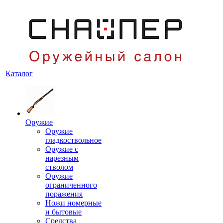
Каталог
Оружие
Оружие
гладкоствольное
Оружие с
нарезным
стволом
Оружие
ограниченного
поражения
Ножи номерные
и бытовые
Средства