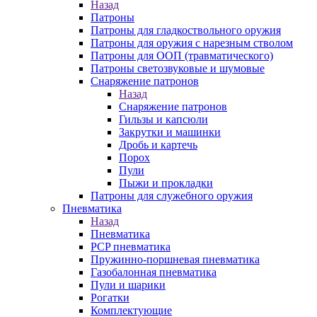
Назад
Патроны
Патроны для гладкоствольного оружия
Патроны для оружия с нарезным стволом
Патроны для ООП (травматического)
Патроны светозвуковые и шумовые
Снаряжение патронов
Назад
Снаряжение патронов
Гильзы и капсюли
Закрутки и машинки
Дробь и картечь
Порох
Пули
Пыжи и прокладки
Патроны для служебного оружия
Пневматика
Назад
Пневматика
PCP пневматика
Пружинно-поршневая пневматика
Газобалонная пневматика
Пули и шарики
Рогатки
Комплектующие