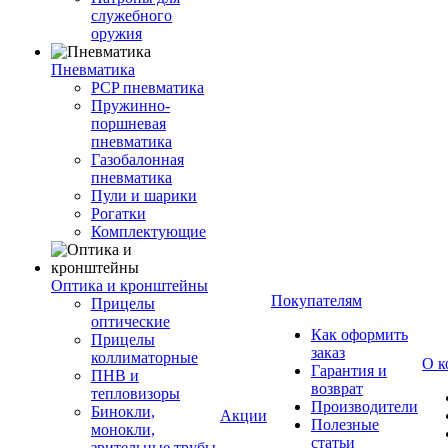
служебного
оружия
Пневматика
PCP пневматика
Пружинно-
поршневая
пневматика
Газобалонная
пневматика
Пули и шарики
Рогатки
Комплектующие
Оптика и кронштейны
Покупателям
Прицелы
оптические
Как оформить
Прицелы
заказ
коллиматорные
О к
Гарантия и
ПНВ и
возврат
тепловизоры
Производители
Бинокли,
Акции
Полезные
монокли,
статьи
зрительные трубы