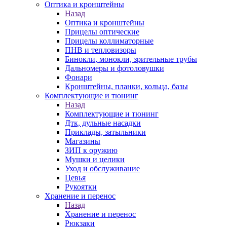
Оптика и кронштейны
Назад
Оптика и кронштейны
Прицелы оптические
Прицелы коллиматорные
ПНВ и тепловизоры
Бинокли, монокли, зрительные трубы
Дальномеры и фотоловушки
Фонари
Кронштейны, планки, кольца, базы
Комплектующие и тюнинг
Назад
Комплектующие и тюнинг
Дтк, дульные насадки
Приклады, затыльники
Магазины
ЗИП к оружию
Мушки и целики
Уход и обслуживание
Цевья
Рукоятки
Хранение и перенос
Назад
Хранение и перенос
Рюкзаки