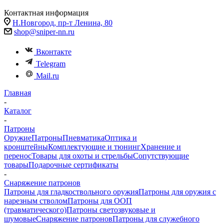
Контактная информация
Н.Новгород, пр-т Ленина, 80
shop@sniper-nn.ru
Вконтакте
Telegram
Mail.ru
Главная
-
Каталог
-
Патроны
Оружие
Патроны
Пневматика
Оптика и
кронштейны
Комплектующие и тюнинг
Хранение и
перенос
Товары для охоты и стрельбы
Сопутствующие
товары
Подарочные сертификаты
-
Снаряжение патронов
Патроны для гладкоствольного оружия
Патроны для оружия с
нарезным стволом
Патроны для ООП
(травматического)
Патроны светозвуковые и
шумовые
Снаряжение патронов
Патроны для служебного