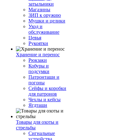
затыльники
Магазины
ЗИП к оружию
Мушки и целики
Уход и
обслуживание
Цевья
Рукоятки
Хранение и перенос
Рюкзаки
Кобуры и
подсумки
Патронташи и
погоны
Сейфы и коробки
для патронов
Чехлы и кейсы
Ягдташи
Товары для охоты и
стрельбы
Сигнальные
устройства