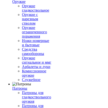
Оружие
Оружие
гладкоствольное
Оружие с
нарезным
стволом
Оружие
ограниченного
поражения
Ножи номерные
и бытовые
Средства
самообороны
Оружие
сигнальное и ммг
Арбалеты и луки
Комиссионное
оружие
Служебное
Патроны
Патроны для
гладкоствольного
оружия
Патроны для