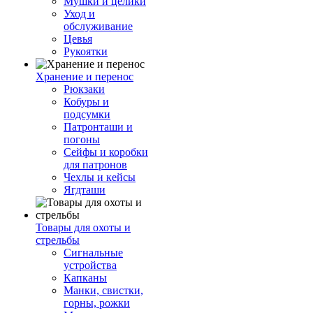
Мушки и целики
Уход и
обслуживание
Цевья
Рукоятки
Хранение и перенос
Рюкзаки
Кобуры и
подсумки
Патронташи и
погоны
Сейфы и коробки
для патронов
Чехлы и кейсы
Ягдташи
Товары для охоты и
стрельбы
Сигнальные
устройства
Капканы
Манки, свистки,
горны, рожки