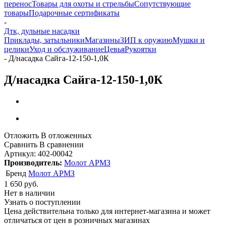
перенос
Товары для охоты и стрельбы
Сопутствующие
товары
Подарочные сертификаты
-
Дтк, дульные насадки
Приклады, затыльники
Магазины
ЗИП к оружию
Мушки и
целики
Уход и обслуживание
Цевья
Рукоятки
-
Д/насадка Сайга-12-150-1,0К
Д/насадка Сайга-12-150-1,0К
Отложить
В отложенных
Сравнить
В сравнении
Артикул:
402-00042
Производитель:
Молот АРМЗ
Бренд
Молот АРМЗ
1 650
руб.
Нет в наличии
Узнать о поступлении
Цена действительна только для интернет-магазина и может
отличаться от цен в розничных магазинах