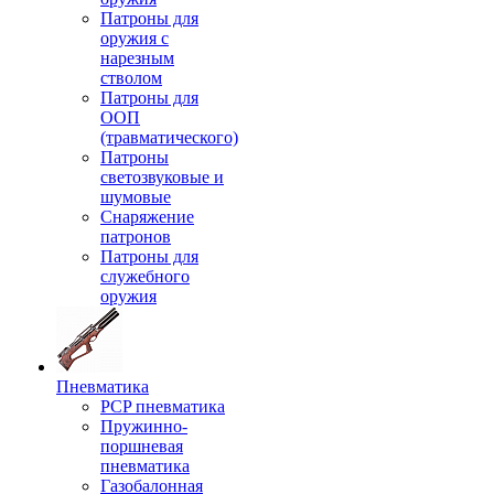
Патроны для
оружия с
нарезным
стволом
Патроны для
ООП
(травматического)
Патроны
светозвуковые и
шумовые
Снаряжение
патронов
Патроны для
служебного
оружия
Пневматика
PCP пневматика
Пружинно-
поршневая
пневматика
Газобалонная