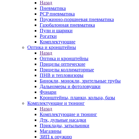
Назад
Пневматика
PCP пневматика
Пружинно-поршневая пневматика
Газобалонная пневматика
Пули и шарики
Рогатки
Комплектующие
Оптика и кронштейны
Назад
Оптика и кронштейны
Прицелы оптические
Прицелы коллиматорные
ПНВ и тепловизоры
Бинокли, монокли, зрительные трубы
Дальномеры и фотоловушки
Фонари
Кронштейны, планки, кольца, базы
Комплектующие и тюнинг
Назад
Комплектующие и тюнинг
Дтк, дульные насадки
Приклады, затыльники
Магазины
ЗИП к оружию