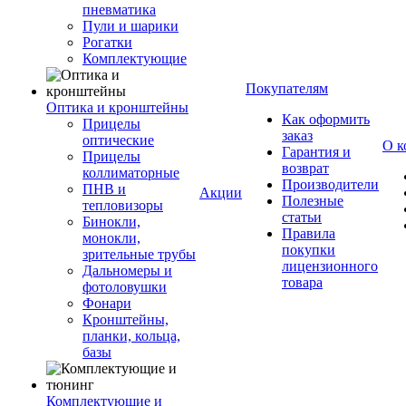
пневматика
Пули и шарики
Рогатки
Комплектующие
Покупателям
Оптика и кронштейны
Как оформить
Прицелы
заказ
оптические
О к
Гарантия и
Прицелы
возврат
коллиматорные
Производители
ПНВ и
Акции
Полезные
тепловизоры
статьи
Бинокли,
Правила
монокли,
покупки
зрительные трубы
лицензионного
Дальномеры и
товара
фотоловушки
Фонари
Кронштейны,
планки, кольца,
базы
Комплектующие и