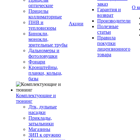
заказ
оптические
О к
Гарантия и
Прицелы
возврат
коллиматорные
Производители
ПНВ и
Акции
Полезные
тепловизоры
статьи
Бинокли,
Правила
монокли,
покупки
зрительные трубы
лицензионного
Дальномеры и
товара
фотоловушки
Фонари
Кронштейны,
планки, кольца,
базы
Комплектующие и
тюнинг
Дтк, дульные
насадки
Приклады,
затыльники
Магазины
ЗИП к оружию