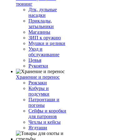
тюнинг
Дтк, дульные
насадки
Приклады,
затыльники
Магазины
ЗИП к оружию
Мушки и целики
Уход и
обслуживание
Цевья
Рукоятки
Хранение и перенос
Рюкзаки
Кобуры и
подсумки
Патронташи и
погоны
Сейфы и коробки
для патронов
Чехлы и кейсы
Ягдташи