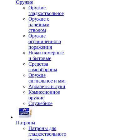
Оружие
Оружие
гладкоствольное
Оружие с
нарезным
стволом
Оружие
ограниченного
поражения
Ножи номерные
и бытовые
Средства
самообороны
Оружие
сигнальное и ммг
Арбалеты и луки
Комиссионное
оружие
Служебное
Патроны
Патроны для
гладкоствольного
оружия