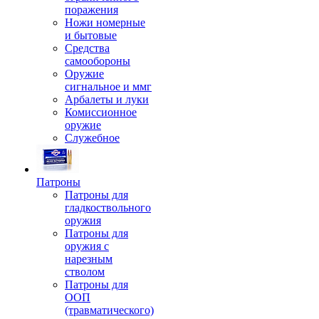
поражения
Ножи номерные
и бытовые
Средства
самообороны
Оружие
сигнальное и ммг
Арбалеты и луки
Комиссионное
оружие
Служебное
Патроны
Патроны для
гладкоствольного
оружия
Патроны для
оружия с
нарезным
стволом
Патроны для
ООП
(травматического)