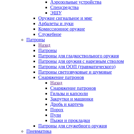
Аэрозольные устройства
Спецсредства
ЭШУ
Оружие сигнальное и ммг
Арбалеты и луки
Комиссионное оружие
Служебное
Патроны
Назад
Патроны
Патроны для гладкоствольного оружия
Патроны для оружия с нарезным стволом
Патроны для ООП (травматического)
Патроны светозвуковые и шумовые
Снаряжение патронов
Назад
Снаряжение патронов
Гильзы и капсюли
Закрутки и машинки
Дробь и картечь
Порох
Пули
Пыжи и прокладки
Патроны для служебного оружия
Пневматика