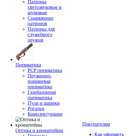
Патроны
светозвуковые и
шумовые
Снаряжение
патронов
Патроны для
служебного
оружия
Пневматика
PCP пневматика
Пружинно-
поршневая
пневматика
Газобалонная
пневматика
Пули и шарики
Рогатки
Комплектующие
Покупателям
Оптика и кронштейны
Как оформить
Прицелы