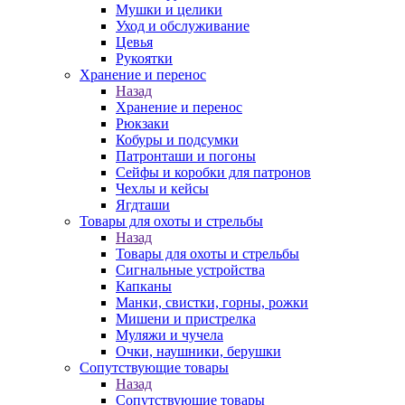
Мушки и целики
Уход и обслуживание
Цевья
Рукоятки
Хранение и перенос
Назад
Хранение и перенос
Рюкзаки
Кобуры и подсумки
Патронташи и погоны
Сейфы и коробки для патронов
Чехлы и кейсы
Ягдташи
Товары для охоты и стрельбы
Назад
Товары для охоты и стрельбы
Сигнальные устройства
Капканы
Манки, свистки, горны, рожки
Мишени и пристрелка
Муляжи и чучела
Очки, наушники, берушки
Сопутствующие товары
Назад
Сопутствующие товары