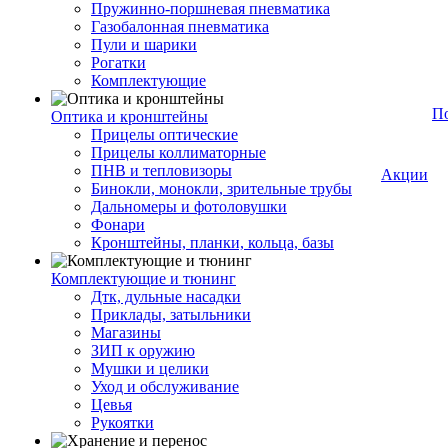
Пружинно-поршневая пневматика
Газобалонная пневматика
Пули и шарики
Рогатки
Комплектующие
П
Оптика и кронштейны
Прицелы оптические
Прицелы коллиматорные
ПНВ и тепловизоры
Акции
Бинокли, монокли, зрительные трубы
Дальномеры и фотоловушки
Фонари
Кронштейны, планки, кольца, базы
Комплектующие и тюнинг
Дтк, дульные насадки
Приклады, затыльники
Магазины
ЗИП к оружию
Мушки и целики
Уход и обслуживание
Цевья
Рукоятки