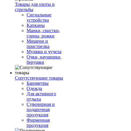
Товары для охоты и
стрельбы
Сигнальные
устройства
Капканы
Манки, свистки,
горны, рожки
Мишени и
пристрелка
Муляжи и чучела
Очки, наушники,
берушки
Сопутствующие товары
Барометры
Одежда
Для активного
отдыха
Сувенирная и
подарочная
продукция
Фирменная
продукция