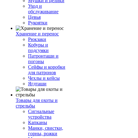
Мушки и целики
Уход и
обслуживание
Цевья
Рукоятки
Хранение и перенос
Рюкзаки
Кобуры и
подсумки
Патронташи и
погоны
Сейфы и коробки
для патронов
Чехлы и кейсы
Ягдташи
Товары для охоты и
стрельбы
Сигнальные
устройства
Капканы
Манки, свистки,
горны, рожки