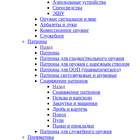
Аэрозольные устройства
Спецсредства
ЭШУ
Оружие сигнальное и ммг
Арбалеты и луки
Комиссионное оружие
Служебное
Патроны
Назад
Патроны
Патроны для гладкоствольного оружия
Патроны для оружия с нарезным стволом
Патроны для ООП (травматического)
Патроны светозвуковые и шумовые
Снаряжение патронов
Назад
Снаряжение патронов
Гильзы и капсюли
Закрутки и машинки
Дробь и картечь
Порох
Пули
Пыжи и прокладки
Патроны для служебного оружия
Пневматика