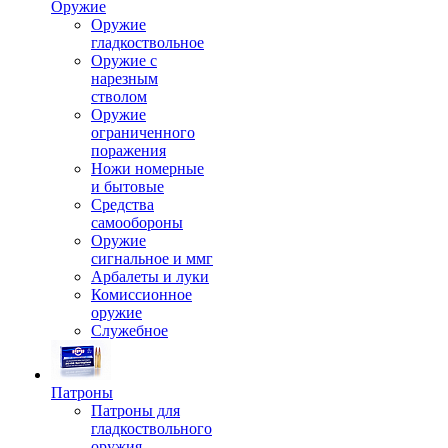
Оружие
Оружие
гладкоствольное
Оружие с
нарезным
стволом
Оружие
ограниченного
поражения
Ножи номерные
и бытовые
Средства
самообороны
Оружие
сигнальное и ммг
Арбалеты и луки
Комиссионное
оружие
Служебное
Патроны
Патроны для
гладкоствольного
оружия