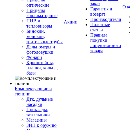
заказ
оптические
О к
Гарантия и
Прицелы
возврат
коллиматорные
Производители
ПНВ и
Акции
Полезные
тепловизоры
статьи
Бинокли,
Правила
монокли,
покупки
зрительные трубы
лицензионного
Дальномеры и
товара
фотоловушки
Фонари
Кронштейны,
планки, кольца,
базы
Комплектующие и
тюнинг
Дтк, дульные
насадки
Приклады,
затыльники
Магазины
ЗИП к оружию