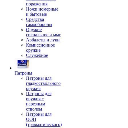
поражения
Ножи номерные
и бытовые
Средства
самообороны
Оружие
сигнальное и ммг
Арбалеты и луки
Комиссионное
оружие
Служебное
Патроны
Патроны для
гладкоствольного
оружия
Патроны для
оружия с
нарезным
стволом
Патроны для
ООП
(травматического)