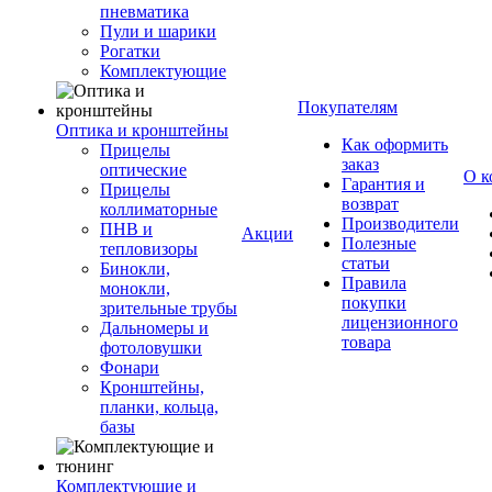
пневматика
Пули и шарики
Рогатки
Комплектующие
Покупателям
Оптика и кронштейны
Как оформить
Прицелы
заказ
оптические
О к
Гарантия и
Прицелы
возврат
коллиматорные
Производители
ПНВ и
Акции
Полезные
тепловизоры
статьи
Бинокли,
Правила
монокли,
покупки
зрительные трубы
лицензионного
Дальномеры и
товара
фотоловушки
Фонари
Кронштейны,
планки, кольца,
базы
Комплектующие и