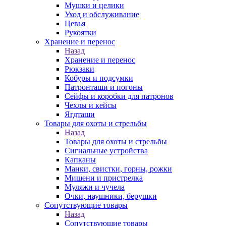
Мушки и целики
Уход и обслуживание
Цевья
Рукоятки
Хранение и перенос
Назад
Хранение и перенос
Рюкзаки
Кобуры и подсумки
Патронташи и погоны
Сейфы и коробки для патронов
Чехлы и кейсы
Ягдташи
Товары для охоты и стрельбы
Назад
Товары для охоты и стрельбы
Сигнальные устройства
Капканы
Манки, свистки, горны, рожки
Мишени и пристрелка
Муляжи и чучела
Очки, наушники, берушки
Сопутствующие товары
Назад
Сопутствующие товары