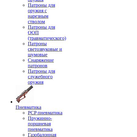
Патроны для
оружия с
нарезным
стволом
Патроны для
ООП
(травматического)
Патроны
светозвуковые и
шумовые
Снаряжение
патронов
Патроны для
служебного
оружия
Пневматика
PCP пневматика
Пружинно-
поршневая
пневматика
Газобалонная