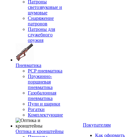
Патроны
светозвуковые и
шумовые
Снаряжение
патронов
Патроны для
служебного
оружия
Пневматика
PCP пневматика
Пружинно-
поршневая
пневматика
Газобалонная
пневматика
Пули и шарики
Рогатки
Комплектующие
Покупателям
Оптика и кронштейны
Как оформить
Прицелы