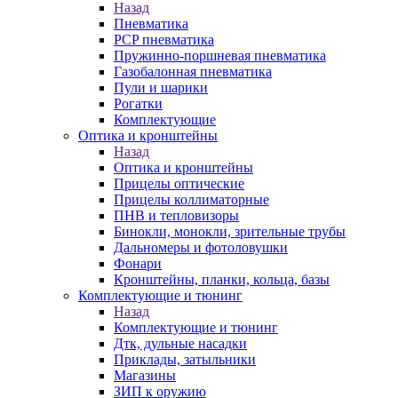
Назад
Пневматика
PCP пневматика
Пружинно-поршневая пневматика
Газобалонная пневматика
Пули и шарики
Рогатки
Комплектующие
Оптика и кронштейны
Назад
Оптика и кронштейны
Прицелы оптические
Прицелы коллиматорные
ПНВ и тепловизоры
Бинокли, монокли, зрительные трубы
Дальномеры и фотоловушки
Фонари
Кронштейны, планки, кольца, базы
Комплектующие и тюнинг
Назад
Комплектующие и тюнинг
Дтк, дульные насадки
Приклады, затыльники
Магазины
ЗИП к оружию