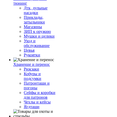
тюнинг
Дтк, дульные
насадки
Приклады,
затыльники
Магазины
ЗИП к оружию
Мушки и целики
Уход и
обслуживание
Цевья
Рукоятки
Хранение и перенос
Рюкзаки
Кобуры и
подсумки
Патронташи и
погоны
Сейфы и коробки
для патронов
Чехлы и кейсы
Ягдташи