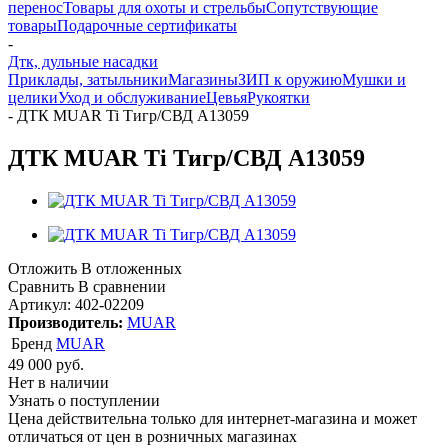
перенос
Товары для охоты и стрельбы
Сопутствующие
товары
Подарочные сертификаты
-
Дтк, дульные насадки
Приклады, затыльники
Магазины
ЗИП к оружию
Мушки и
целики
Уход и обслуживание
Цевья
Рукоятки
-
ДТК MUAR Ti Тигр/СВД А13059
ДТК MUAR Ti Тигр/СВД А13059
Отложить
В отложенных
Сравнить
В сравнении
Артикул:
402-02209
Производитель:
MUAR
Бренд
MUAR
49 000
руб.
Нет в наличии
Узнать о поступлении
Цена действительна только для интернет-магазина и может
отличаться от цен в розничных магазинах