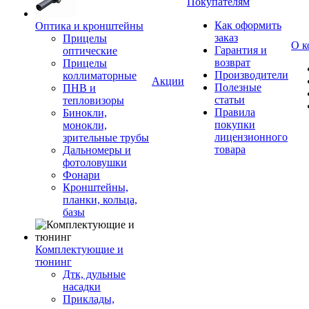
Покупателям
Как оформить
Оптика и кронштейны
заказ
Прицелы
О к
Гарантия и
оптические
возврат
Прицелы
Производители
коллиматорные
Акции
Полезные
ПНВ и
статьи
тепловизоры
Правила
Бинокли,
покупки
монокли,
лицензионного
зрительные трубы
товара
Дальномеры и
фотоловушки
Фонари
Кронштейны,
планки, кольца,
базы
Комплектующие и
тюнинг
Дтк, дульные
насадки
Приклады,