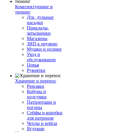
Комплектующие и
тюнинг
Дтк, дульные
насадки
Приклады,
затыльники
Магазины
ЗИП к оружию
Мушки и целики
Уход и
обслуживание
Цевья
Рукоятки
Хранение и перенос
Рюкзаки
Кобуры и
подсумки
Патронташи и
погоны
Сейфы и коробки
для патронов
Чехлы и кейсы
Ягдташи