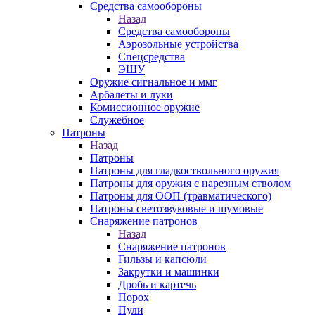
Средства самообороны
Назад
Средства самообороны
Аэрозольные устройства
Спецсредства
ЭШУ
Оружие сигнальное и ммг
Арбалеты и луки
Комиссионное оружие
Служебное
Патроны
Назад
Патроны
Патроны для гладкоствольного оружия
Патроны для оружия с нарезным стволом
Патроны для ООП (травматического)
Патроны светозвуковые и шумовые
Снаряжение патронов
Назад
Снаряжение патронов
Гильзы и капсюли
Закрутки и машинки
Дробь и картечь
Порох
Пули