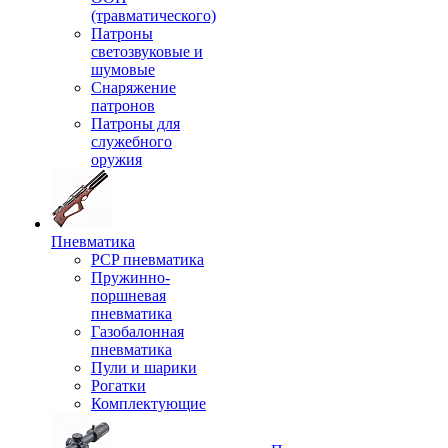
(травматического)
Патроны
светозвуковые и
шумовые
Снаряжение
патронов
Патроны для
служебного
оружия
Пневматика
PCP пневматика
Пружинно-
поршневая
пневматика
Газобалонная
пневматика
Пули и шарики
Рогатки
Комплектующие