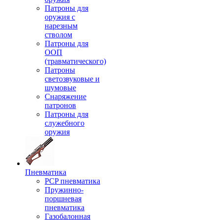
Патроны для
оружия с
нарезным
стволом
Патроны для
ООП
(травматического)
Патроны
светозвуковые и
шумовые
Снаряжение
патронов
Патроны для
служебного
оружия
Пневматика
PCP пневматика
Пружинно-
поршневая
пневматика
Газобалонная