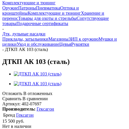
Комплектующие и тюнинг
Оружие
Патроны
Пневматика
Оптика и
кронштейны
Комплектующие и тюнинг
Хранение и
перенос
Товары для охоты и стрельбы
Сопутствующие
товары
Подарочные сертификаты
-
Дтк, дульные насадки
Приклады, затыльники
Магазины
ЗИП к оружию
Мушки и
целики
Уход и обслуживание
Цевья
Рукоятки
-
ДТКП АК 103 (сталь)
ДТКП АК 103 (сталь)
Отложить
В отложенных
Сравнить
В сравнении
Артикул:
402-07697
Производитель:
Гексагон
Бренд
Гексагон
15 500
руб.
Нет в наличии