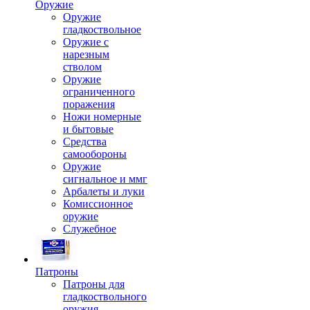
Оружие
Оружие
гладкоствольное
Оружие с
нарезным
стволом
Оружие
ограниченного
поражения
Ножи номерные
и бытовые
Средства
самообороны
Оружие
сигнальное и ммг
Арбалеты и луки
Комиссионное
оружие
Служебное
Патроны
Патроны для
гладкоствольного
оружия