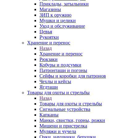
Приклады, затыльники
Магазины
ЗИП к оружию
Мушки и целики
Уход и обслуживание
Цевья
Рукоятки
Хранение и перенос
Назад
Хранение и перенос
Рюкзаки
Кобуры и подсумки
Патронташи и погоны
Сейфы и коробки для патронов
Чехлы и кейсы
Ягдташи
Товары для охоты и стрельбы
Назад
Товары для охоты и стрельбы
Сигнальные устройства
Капканы
Манки, свистки, горны, рожки
Мишени и пристрелка
Муляжи и чучела
Очки, наушники, берушки