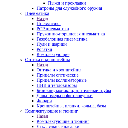
Пыжи и прокладки
Патроны для служебного оружия
Пневматика
Назад
Пневматика
PCP пневматика
Пружинно-поршневая пневматика
Газобалонная пневматика
Пули и шарики
Рогатки
Комплектующие
Оптика и кронштейны
Назад
Оптика и кронштейны
Прицелы оптические
Прицелы коллиматорные
ПНВ и тепловизоры
Бинокли, монокли, зрительные трубы
Дальномеры и фотоловушки
Фонари
Кронштейны, планки, кольца, базы
Комплектующие и тюнинг
Назад
Комплектующие и тюнинг
Дтк, дульные насадки