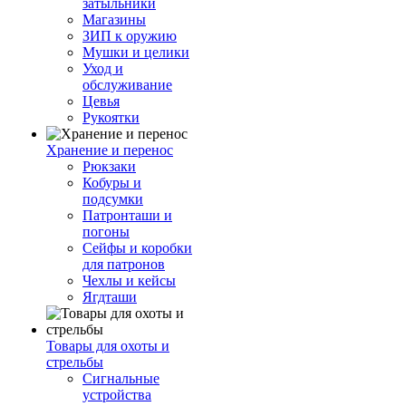
затыльники
Магазины
ЗИП к оружию
Мушки и целики
Уход и
обслуживание
Цевья
Рукоятки
Хранение и перенос
Рюкзаки
Кобуры и
подсумки
Патронташи и
погоны
Сейфы и коробки
для патронов
Чехлы и кейсы
Ягдташи
Товары для охоты и
стрельбы
Сигнальные
устройства