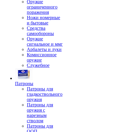
Оружие
ограниченного
поражения
Ножи номерные
и бытовые
Средства
самообороны
Оружие
сигнальное и ммг
Арбалеты и луки
Комиссионное
оружие
Служебное
Патроны
Патроны для
гладкоствольного
оружия
Патроны для
оружия с
нарезным
стволом
Патроны для
ООП