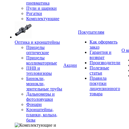
пневматика
Пули и шарики
Рогатки
Комплектующие
Покупателям
Как оформить
Оптика и кронштейны
заказ
Прицелы
О к
Гарантия и
оптические
возврат
Прицелы
Производители
коллиматорные
Акции
Полезные
ПНВ и
статьи
тепловизоры
Правила
Бинокли,
покупки
монокли,
лицензионного
зрительные трубы
товара
Дальномеры и
фотоловушки
Фонари
Кронштейны,
планки, кольца,
базы