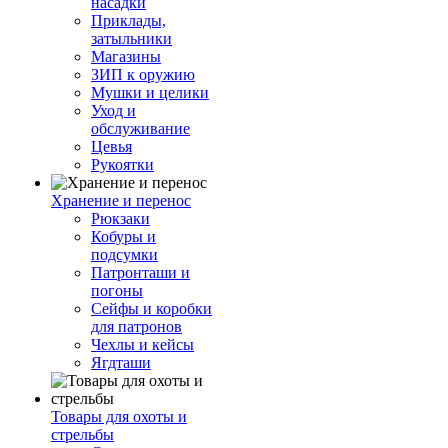
насадки
Приклады,
затыльники
Магазины
ЗИП к оружию
Мушки и целики
Уход и
обслуживание
Цевья
Рукоятки
Хранение и перенос
Рюкзаки
Кобуры и
подсумки
Патронташи и
погоны
Сейфы и коробки
для патронов
Чехлы и кейсы
Ягдташи
Товары для охоты и
стрельбы