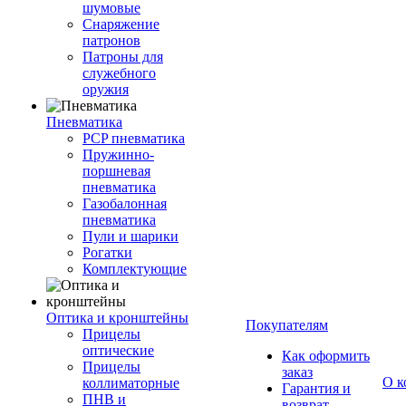
шумовые
Снаряжение
патронов
Патроны для
служебного
оружия
Пневматика
PCP пневматика
Пружинно-
поршневая
пневматика
Газобалонная
пневматика
Пули и шарики
Рогатки
Комплектующие
Оптика и кронштейны
Покупателям
Прицелы
оптические
Как оформить
Прицелы
заказ
О к
коллиматорные
Гарантия и
ПНВ и
возврат