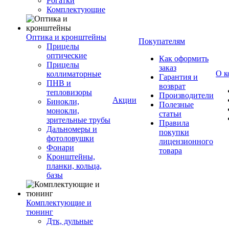
Рогатки
Комплектующие
Оптика и кронштейны
Покупателям
Прицелы
оптические
Как оформить
Прицелы
заказ
О к
коллиматорные
Гарантия и
ПНВ и
возврат
тепловизоры
Производители
Акции
Бинокли,
Полезные
монокли,
статьи
зрительные трубы
Правила
Дальномеры и
покупки
фотоловушки
лицензионного
Фонари
товара
Кронштейны,
планки, кольца,
базы
Комплектующие и
тюнинг
Дтк, дульные