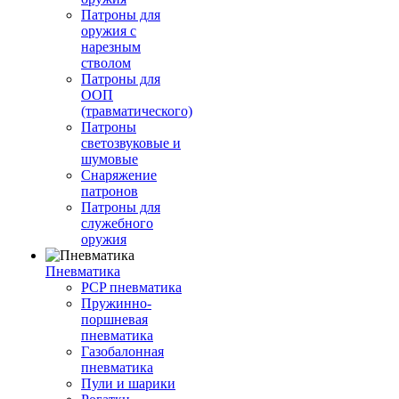
Патроны для
оружия с
нарезным
стволом
Патроны для
ООП
(травматического)
Патроны
светозвуковые и
шумовые
Снаряжение
патронов
Патроны для
служебного
оружия
Пневматика
PCP пневматика
Пружинно-
поршневая
пневматика
Газобалонная
пневматика
Пули и шарики