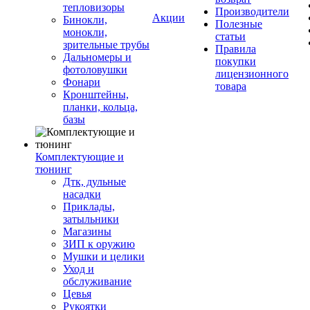
тепловизоры
Производители
Акции
Бинокли,
Полезные
монокли,
статьи
зрительные трубы
Правила
Дальномеры и
покупки
фотоловушки
лицензионного
Фонари
товара
Кронштейны,
планки, кольца,
базы
Комплектующие и
тюнинг
Дтк, дульные
насадки
Приклады,
затыльники
Магазины
ЗИП к оружию
Мушки и целики
Уход и
обслуживание
Цевья
Рукоятки