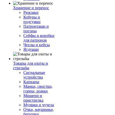
Хранение и перенос
Рюкзаки
Кобуры и
подсумки
Патронташи и
погоны
Сейфы и коробки
для патронов
Чехлы и кейсы
Ягдташи
Товары для охоты и
стрельбы
Сигнальные
устройства
Капканы
Манки, свистки,
горны, рожки
Мишени и
пристрелка
Муляжи и чучела
Очки, наушники,
берушки