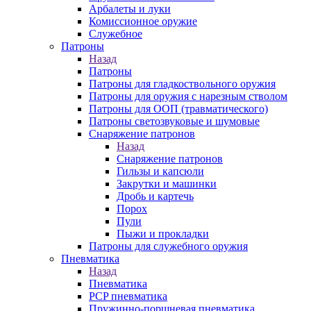
Арбалеты и луки
Комиссионное оружие
Служебное
Патроны
Назад
Патроны
Патроны для гладкоствольного оружия
Патроны для оружия с нарезным стволом
Патроны для ООП (травматического)
Патроны светозвуковые и шумовые
Снаряжение патронов
Назад
Снаряжение патронов
Гильзы и капсюли
Закрутки и машинки
Дробь и картечь
Порох
Пули
Пыжи и прокладки
Патроны для служебного оружия
Пневматика
Назад
Пневматика
PCP пневматика
Пружинно-поршневая пневматика