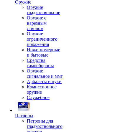
Оружие
Оружие
гладкоствольное
Оружие с
нарезным
стволом
Оружие
ограниченного
поражения
Ножи номерные
и бытовые
Средства
самообороны
Оружие
сигнальное и ммг
Арбалеты и луки
Комиссионное
оружие
Служебное
Патроны
Патроны для
гладкоствольного
оружия