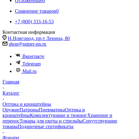
Отложенные
0
Сравнение товаров
0
+7 (800) 333-16-53
Контактная информация
Н.Новгород, пр-т Ленина, 80
shop@sniper-nn.ru
Вконтакте
Telegram
Mail.ru
Главная
-
Каталог
-
Оптика и кронштейны
Оружие
Патроны
Пневматика
Оптика и
кронштейны
Комплектующие и тюнинг
Хранение и
перенос
Товары для охоты и стрельбы
Сопутствующие
товары
Подарочные сертификаты
-
Фонари