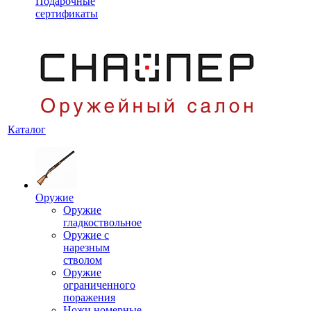
Подарочные
сертификаты
Каталог
Оружие
Оружие
гладкоствольное
Оружие с
нарезным
стволом
Оружие
ограниченного
поражения
Ножи номерные