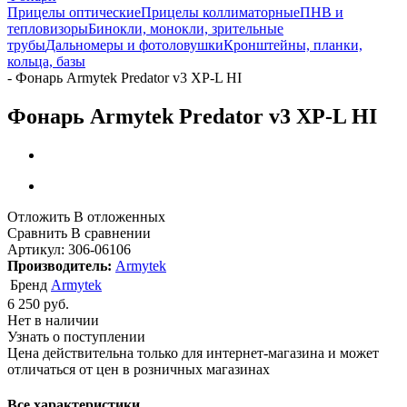
Прицелы оптические
Прицелы коллиматорные
ПНВ и
тепловизоры
Бинокли, монокли, зрительные
трубы
Дальномеры и фотоловушки
Кронштейны, планки,
кольца, базы
-
Фонарь Armytek Predator v3 XP-L HI
Фонарь Armytek Predator v3 XP-L HI
Отложить
В отложенных
Сравнить
В сравнении
Артикул:
306-06106
Производитель:
Armytek
Бренд
Armytek
6 250
руб.
Нет в наличии
Узнать о поступлении
Цена действительна только для интернет-магазина и может
отличаться от цен в розничных магазинах
Все характеристики