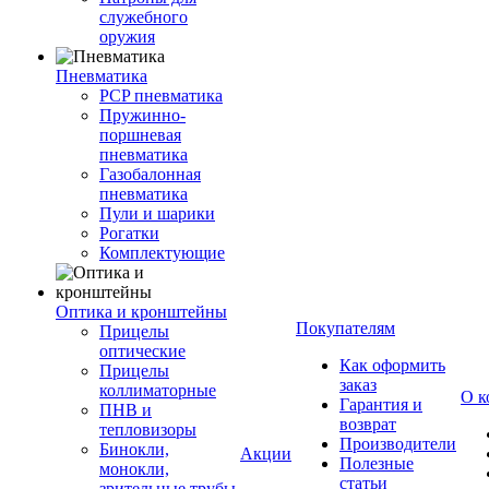
служебного
оружия
Пневматика
PCP пневматика
Пружинно-
поршневая
пневматика
Газобалонная
пневматика
Пули и шарики
Рогатки
Комплектующие
Оптика и кронштейны
Покупателям
Прицелы
оптические
Как оформить
Прицелы
заказ
коллиматорные
О к
Гарантия и
ПНВ и
возврат
тепловизоры
Производители
Бинокли,
Акции
Полезные
монокли,
статьи
зрительные трубы