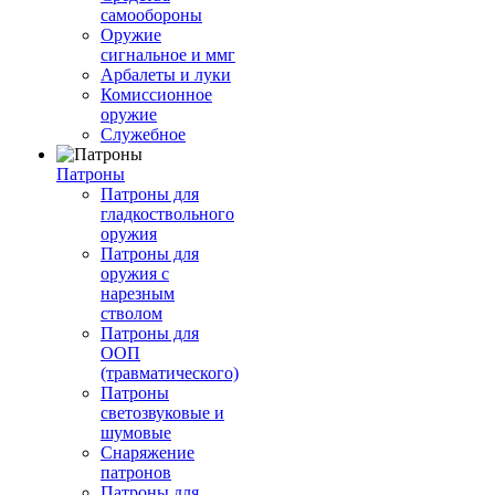
самообороны
Оружие
сигнальное и ммг
Арбалеты и луки
Комиссионное
оружие
Служебное
Патроны
Патроны для
гладкоствольного
оружия
Патроны для
оружия с
нарезным
стволом
Патроны для
ООП
(травматического)
Патроны
светозвуковые и
шумовые
Снаряжение
патронов
Патроны для