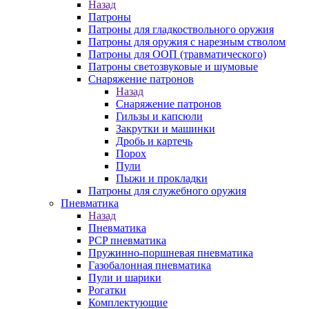
Назад
Патроны
Патроны для гладкоствольного оружия
Патроны для оружия с нарезным стволом
Патроны для ООП (травматического)
Патроны светозвуковые и шумовые
Снаряжение патронов
Назад
Снаряжение патронов
Гильзы и капсюли
Закрутки и машинки
Дробь и картечь
Порох
Пули
Пыжи и прокладки
Патроны для служебного оружия
Пневматика
Назад
Пневматика
PCP пневматика
Пружинно-поршневая пневматика
Газобалонная пневматика
Пули и шарики
Рогатки
Комплектующие