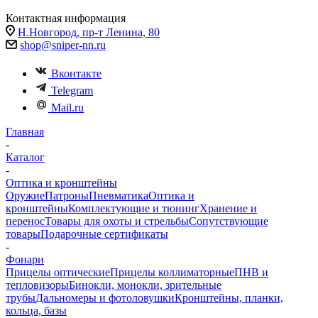
Контактная информация
Н.Новгород, пр-т Ленина, 80
shop@sniper-nn.ru
Вконтакте
Telegram
Mail.ru
Главная
-
Каталог
-
Оптика и кронштейны
Оружие
Патроны
Пневматика
Оптика и
кронштейны
Комплектующие и тюнинг
Хранение и
перенос
Товары для охоты и стрельбы
Сопутствующие
товары
Подарочные сертификаты
-
Фонари
Прицелы оптические
Прицелы коллиматорные
ПНВ и
тепловизоры
Бинокли, монокли, зрительные
трубы
Дальномеры и фотоловушки
Кронштейны, планки,
кольца, базы