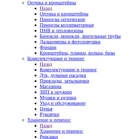
Оптика и кронштейны
Назад
Оптика и кронштейны
Прицелы оптические
Прицелы коллиматорные
ПНВ и тепловизоры
Бинокли, монокли, зрительные трубы
Дальномеры и фотоловушки
Фонари
Кронштейны, планки, кольца, базы
Комплектующие и тюнинг
Назад
Комплектующие и тюнинг
Дтк, дульные насадки
Приклады, затыльники
Магазины
ЗИП к оружию
Мушки и целики
Уход и обслуживание
Цевья
Рукоятки
Хранение и перенос
Назад
Хранение и перенос
Рюкзаки