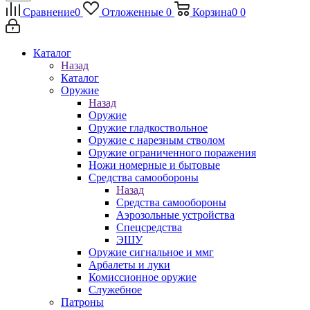
Сравнение
0
Отложенные
0
Корзина
0
0
Каталог
Назад
Каталог
Оружие
Назад
Оружие
Оружие гладкоствольное
Оружие с нарезным стволом
Оружие ограниченного поражения
Ножи номерные и бытовые
Средства самообороны
Назад
Средства самообороны
Аэрозольные устройства
Спецсредства
ЭШУ
Оружие сигнальное и ммг
Арбалеты и луки
Комиссионное оружие
Служебное
Патроны