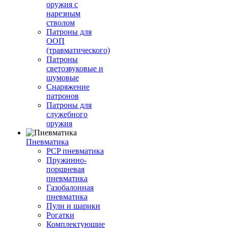
оружия с
нарезным
стволом
Патроны для
ООП
(травматического)
Патроны
светозвуковые и
шумовые
Снаряжение
патронов
Патроны для
служебного
оружия
Пневматика
PCP пневматика
Пружинно-
поршневая
пневматика
Газобалонная
пневматика
Пули и шарики
Рогатки
Комплектующие