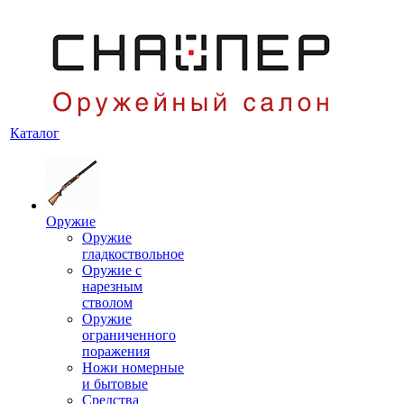
Каталог
Оружие
Оружие
гладкоствольное
Оружие с
нарезным
стволом
Оружие
ограниченного
поражения
Ножи номерные
и бытовые
Средства