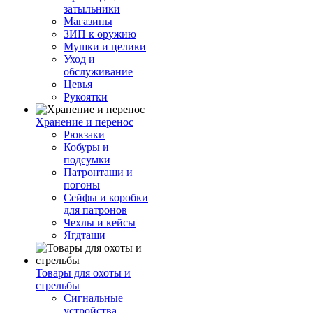
затыльники
Магазины
ЗИП к оружию
Мушки и целики
Уход и
обслуживание
Цевья
Рукоятки
Хранение и перенос
Рюкзаки
Кобуры и
подсумки
Патронташи и
погоны
Сейфы и коробки
для патронов
Чехлы и кейсы
Ягдташи
Товары для охоты и
стрельбы
Сигнальные
устройства