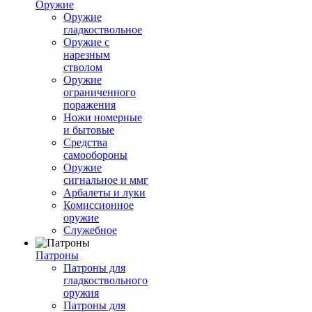
Оружие
Оружие
гладкоствольное
Оружие с
нарезным
стволом
Оружие
ограниченного
поражения
Ножи номерные
и бытовые
Средства
самообороны
Оружие
сигнальное и ммг
Арбалеты и луки
Комиссионное
оружие
Служебное
Патроны
Патроны для
гладкоствольного
оружия
Патроны для