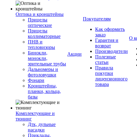
Оптика и кронштейны
Покупателям
Прицелы
оптические
Как оформить
Прицелы
заказ
коллиматорные
О к
Гарантия и
ПНВ и
возврат
тепловизоры
Производители
Бинокли,
Акции
Полезные
монокли,
статьи
зрительные трубы
Правила
Дальномеры и
покупки
фотоловушки
лицензионного
Фонари
товара
Кронштейны,
планки, кольца,
базы
Комплектующие и
тюнинг
Дтк, дульные
насадки
Приклады,