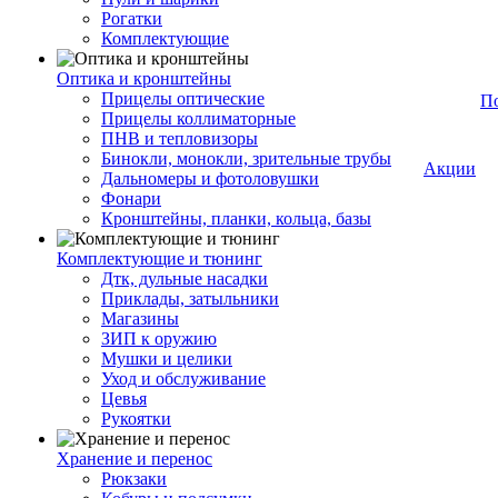
Рогатки
Комплектующие
Оптика и кронштейны
Прицелы оптические
П
Прицелы коллиматорные
ПНВ и тепловизоры
Бинокли, монокли, зрительные трубы
Акции
Дальномеры и фотоловушки
Фонари
Кронштейны, планки, кольца, базы
Комплектующие и тюнинг
Дтк, дульные насадки
Приклады, затыльники
Магазины
ЗИП к оружию
Мушки и целики
Уход и обслуживание
Цевья
Рукоятки
Хранение и перенос
Рюкзаки