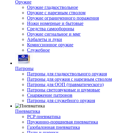
Оружие
Оружие гладкоствольное
Оружие с нарезным стволом
Оружие ограниченного поражения
Ножи номерные и бытовые
Средства самообороны
Оружие сигнальное и ммг
Арбалеты и луки
Комиссионное оружие
Служебное
Патроны
Патроны для гладкоствольного оружия
Патроны для оружия с нарезным стволом
Патроны для ООП (травматического)
Патроны светозвуковые и шумовые
Снаряжение патронов
Патроны для служебного оружия
Пневматика
PCP пневматика
Пружинно-поршневая пневматика
Газобалонная пневматика
Пули и шарики