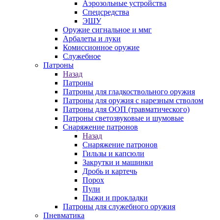
Аэрозольные устройства
Спецсредства
ЭШУ
Оружие сигнальное и ммг
Арбалеты и луки
Комиссионное оружие
Служебное
Патроны
Назад
Патроны
Патроны для гладкоствольного оружия
Патроны для оружия с нарезным стволом
Патроны для ООП (травматического)
Патроны светозвуковые и шумовые
Снаряжение патронов
Назад
Снаряжение патронов
Гильзы и капсюли
Закрутки и машинки
Дробь и картечь
Порох
Пули
Пыжи и прокладки
Патроны для служебного оружия
Пневматика