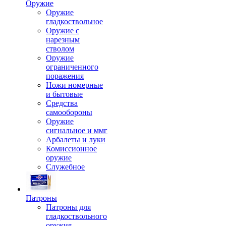
Оружие
Оружие
гладкоствольное
Оружие с
нарезным
стволом
Оружие
ограниченного
поражения
Ножи номерные
и бытовые
Средства
самообороны
Оружие
сигнальное и ммг
Арбалеты и луки
Комиссионное
оружие
Служебное
Патроны
Патроны для
гладкоствольного
оружия