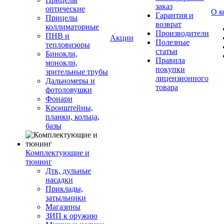
заказ
оптические
О к
Гарантия и
Прицелы
возврат
коллиматорные
Производители
ПНВ и
Акции
Полезные
тепловизоры
статьи
Бинокли,
Правила
монокли,
покупки
зрительные трубы
лицензионного
Дальномеры и
товара
фотоловушки
Фонари
Кронштейны,
планки, кольца,
базы
Комплектующие и
тюнинг
Дтк, дульные
насадки
Приклады,
затыльники
Магазины
ЗИП к оружию