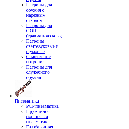
Патроны для
оружия с
нарезным
стволом
Патроны для
ООП
(травматического)
Патроны
светозвуковые и
шумовые
Снаряжение
патронов
Патроны для
служебного
оружия
Пневматика
PCP пневматика
Пружинно-
поршневая
пневматика
Газобалонная