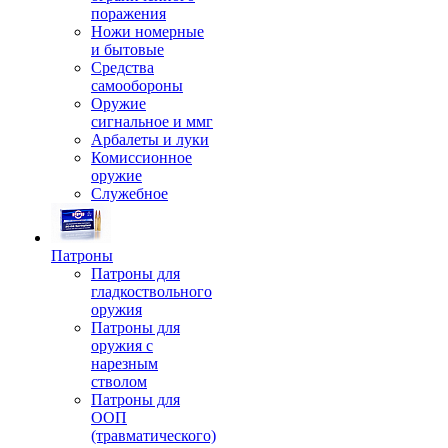
поражения
Ножи номерные
и бытовые
Средства
самообороны
Оружие
сигнальное и ммг
Арбалеты и луки
Комиссионное
оружие
Служебное
Патроны
Патроны для
гладкоствольного
оружия
Патроны для
оружия с
нарезным
стволом
Патроны для
ООП
(травматического)