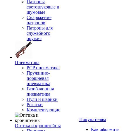
Патроны
светозвуковые и
шумовые
Снаряжение
патронов
Патроны для
служебного
оружия
Пневматика
PCP пневматика
Пружинно-
поршневая
пневматика
Газобалонная
пневматика
Пули и шарики
Рогатки
Комплектующие
Покупателям
Оптика и кронштейны
Как оформить
Прицелы