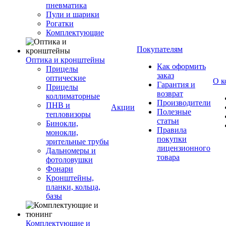
пневматика
Пули и шарики
Рогатки
Комплектующие
Покупателям
Оптика и кронштейны
Как оформить
Прицелы
заказ
оптические
О к
Гарантия и
Прицелы
возврат
коллиматорные
Производители
ПНВ и
Акции
Полезные
тепловизоры
статьи
Бинокли,
Правила
монокли,
покупки
зрительные трубы
лицензионного
Дальномеры и
товара
фотоловушки
Фонари
Кронштейны,
планки, кольца,
базы
Комплектующие и