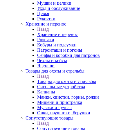
Мушки и целики
Уход и обслуживание
Цевья
Рукоятки
Хранение и перенос
Назад
Хранение и перенос
Рюкзаки
Кобуры и подсумки
Патронташи и погоны
Сейфы и коробки для патронов
Чехлы и кейсы
Ягдташи
Товары для охоты и стрельбы
Назад
Товары для охоты и стрельбы
Сигнальные устройства
Капканы
Манки, свистки, горны, рожки
Мишени и пристрелка
Муляжи и чучела
Очки, наушники, берушки
Сопутствующие товары
Назад
Сопутствующие товары