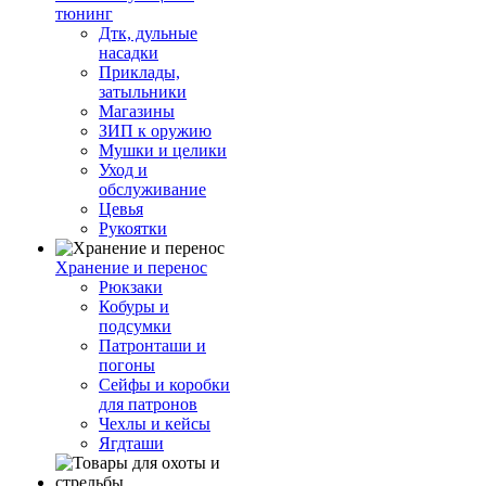
тюнинг
Дтк, дульные
насадки
Приклады,
затыльники
Магазины
ЗИП к оружию
Мушки и целики
Уход и
обслуживание
Цевья
Рукоятки
Хранение и перенос
Рюкзаки
Кобуры и
подсумки
Патронташи и
погоны
Сейфы и коробки
для патронов
Чехлы и кейсы
Ягдташи