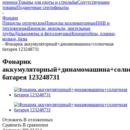
перенос
Товары для охоты и стрельбы
Сопутствующие
товары
Подарочные сертификаты
-
Фонари
Прицелы оптические
Прицелы коллиматорные
ПНВ и
тепловизоры
Бинокли, монокли, зрительные
трубы
Дальномеры и фотоловушки
Кронштейны, планки,
кольца, базы
-
Фонарик аккумуляторный+динамомашина+солнечная
батарея 123248731
Фонарик
аккумуляторный+динамомашина+солн
батарея 123248731
Отложить
В отложенных
Сравнить
В сравнении