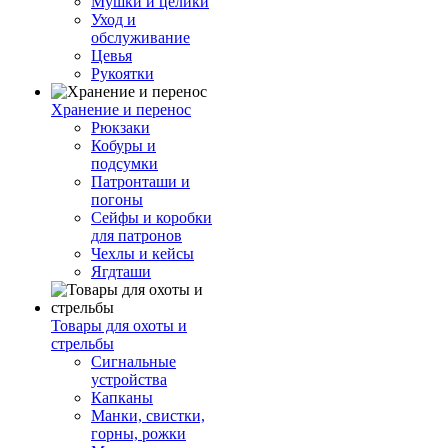
Мушки и целики
Уход и
обслуживание
Цевья
Рукоятки
Хранение и перенос
Рюкзаки
Кобуры и
подсумки
Патронташи и
погоны
Сейфы и коробки
для патронов
Чехлы и кейсы
Ягдташи
Товары для охоты и
стрельбы
Сигнальные
устройства
Капканы
Манки, свистки,
горны, рожки