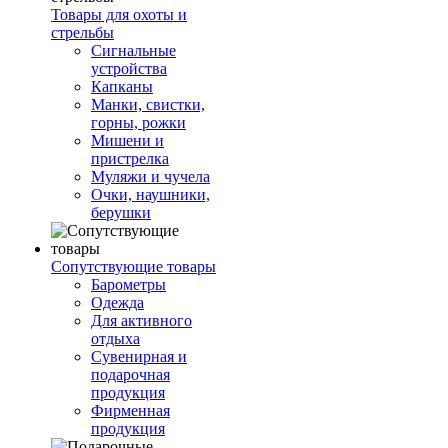
Товары для охоты и
стрельбы
Сигнальные
устройства
Капканы
Манки, свистки,
горны, рожки
Мишени и
пристрелка
Муляжи и чучела
Очки, наушники,
берушки
Сопутствующие товары
Барометры
Одежда
Для активного
отдыха
Сувенирная и
подарочная
продукция
Фирменная
продукция