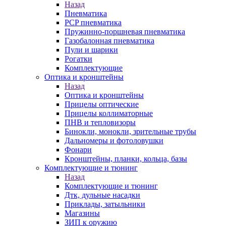
Назад
Пневматика
PCP пневматика
Пружинно-поршневая пневматика
Газобалонная пневматика
Пули и шарики
Рогатки
Комплектующие
Оптика и кронштейны
Назад
Оптика и кронштейны
Прицелы оптические
Прицелы коллиматорные
ПНВ и тепловизоры
Бинокли, монокли, зрительные трубы
Дальномеры и фотоловушки
Фонари
Кронштейны, планки, кольца, базы
Комплектующие и тюнинг
Назад
Комплектующие и тюнинг
Дтк, дульные насадки
Приклады, затыльники
Магазины
ЗИП к оружию