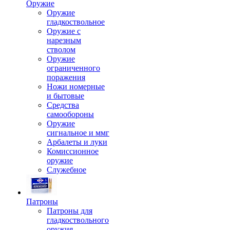
Оружие
Оружие
гладкоствольное
Оружие с
нарезным
стволом
Оружие
ограниченного
поражения
Ножи номерные
и бытовые
Средства
самообороны
Оружие
сигнальное и ммг
Арбалеты и луки
Комиссионное
оружие
Служебное
Патроны
Патроны для
гладкоствольного
оружия