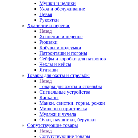
Мушки и целики
Уход и обслуживание
Цевья
Рукоятки
Хранение и перенос
Назад
Хранение и перенос
Рюкзаки
Кобуры и подсумки
Патронташи и погоны
Сейфы и коробки для патронов
Чехлы и кейсы
Ягдташи
Товары для охоты и стрельбы
Назад
Товары для охоты и стрельбы
Сигнальные устройства
Капканы
Манки, свистки, горны, рожки
Мишени и пристрелка
Муляжи и чучела
Очки, наушники, берушки
Сопутствующие товары
Назад
Сопутствующие товары