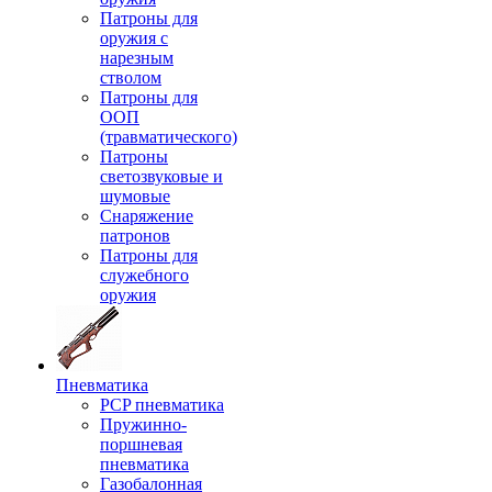
Патроны для
оружия с
нарезным
стволом
Патроны для
ООП
(травматического)
Патроны
светозвуковые и
шумовые
Снаряжение
патронов
Патроны для
служебного
оружия
Пневматика
PCP пневматика
Пружинно-
поршневая
пневматика
Газобалонная