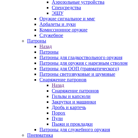
Аэрозольные устройства
Спецсредства
ЭШУ
Оружие сигнальное и ммг
Арбалеты и луки
Комиссионное оружие
Служебное
Патроны
Назад
Патроны
Патроны для гладкоствольного оружия
Патроны для оружия с нарезным стволом
Патроны для ООП (травматического)
Патроны светозвуковые и шумовые
Снаряжение патронов
Назад
Снаряжение патронов
Гильзы и капсюли
Закрутки и машинки
Дробь и картечь
Порох
Пули
Пыжи и прокладки
Патроны для служебного оружия
Пневматика