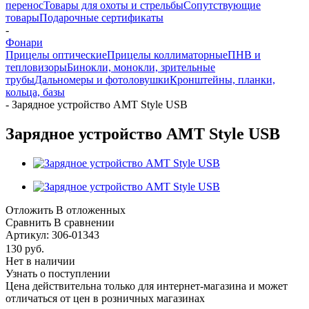
перенос
Товары для охоты и стрельбы
Сопутствующие
товары
Подарочные сертификаты
-
Фонари
Прицелы оптические
Прицелы коллиматорные
ПНВ и
тепловизоры
Бинокли, монокли, зрительные
трубы
Дальномеры и фотоловушки
Кронштейны, планки,
кольца, базы
-
Зарядное устройство AMT Style USB
Зарядное устройство AMT Style USB
Отложить
В отложенных
Сравнить
В сравнении
Артикул:
306-01343
130
руб.
Нет в наличии
Узнать о поступлении
Цена действительна только для интернет-магазина и может
отличаться от цен в розничных магазинах