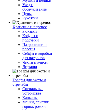
Мушки и целики
Уход и
обслуживание
Цевья
Рукоятки
Хранение и перенос
Рюкзаки
Кобуры и
подсумки
Патронташи и
погоны
Сейфы и коробки
для патронов
Чехлы и кейсы
Ягдташи
Товары для охоты и
стрельбы
Сигнальные
устройства
Капканы
Манки, свистки,
горны, рожки