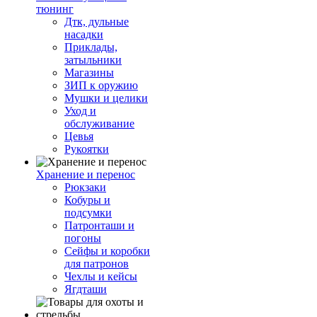
тюнинг
Дтк, дульные
насадки
Приклады,
затыльники
Магазины
ЗИП к оружию
Мушки и целики
Уход и
обслуживание
Цевья
Рукоятки
Хранение и перенос
Рюкзаки
Кобуры и
подсумки
Патронташи и
погоны
Сейфы и коробки
для патронов
Чехлы и кейсы
Ягдташи