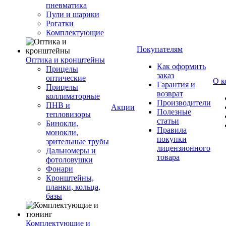
пневматика
Пули и шарики
Рогатки
Комплектующие
Покупателям
Оптика и кронштейны
Как оформить
Прицелы
заказ
оптические
О к
Гарантия и
Прицелы
возврат
коллиматорные
Производители
ПНВ и
Акции
Полезные
тепловизоры
статьи
Бинокли,
Правила
монокли,
покупки
зрительные трубы
лицензионного
Дальномеры и
товара
фотоловушки
Фонари
Кронштейны,
планки, кольца,
базы
Комплектующие и