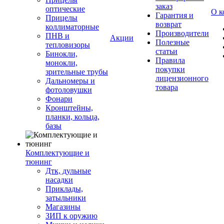
заказ
оптические
О к
Гарантия и
Прицелы
возврат
коллиматорные
Производители
ПНВ и
Акции
Полезные
тепловизоры
статьи
Бинокли,
Правила
монокли,
покупки
зрительные трубы
лицензионного
Дальномеры и
товара
фотоловушки
Фонари
Кронштейны,
планки, кольца,
базы
Комплектующие и
тюнинг
Дтк, дульные
насадки
Приклады,
затыльники
Магазины
ЗИП к оружию