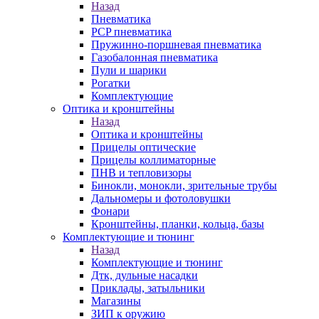
Назад
Пневматика
PCP пневматика
Пружинно-поршневая пневматика
Газобалонная пневматика
Пули и шарики
Рогатки
Комплектующие
Оптика и кронштейны
Назад
Оптика и кронштейны
Прицелы оптические
Прицелы коллиматорные
ПНВ и тепловизоры
Бинокли, монокли, зрительные трубы
Дальномеры и фотоловушки
Фонари
Кронштейны, планки, кольца, базы
Комплектующие и тюнинг
Назад
Комплектующие и тюнинг
Дтк, дульные насадки
Приклады, затыльники
Магазины
ЗИП к оружию