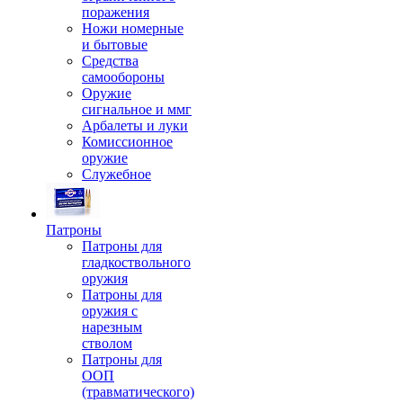
поражения
Ножи номерные
и бытовые
Средства
самообороны
Оружие
сигнальное и ммг
Арбалеты и луки
Комиссионное
оружие
Служебное
Патроны
Патроны для
гладкоствольного
оружия
Патроны для
оружия с
нарезным
стволом
Патроны для
ООП
(травматического)