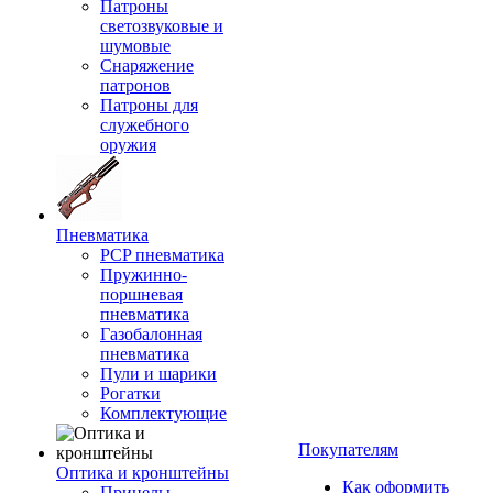
Патроны
светозвуковые и
шумовые
Снаряжение
патронов
Патроны для
служебного
оружия
Пневматика
PCP пневматика
Пружинно-
поршневая
пневматика
Газобалонная
пневматика
Пули и шарики
Рогатки
Комплектующие
Покупателям
Оптика и кронштейны
Как оформить
Прицелы