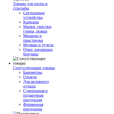
Товары для охоты и
стрельбы
Сигнальные
устройства
Капканы
Манки, свистки,
горны, рожки
Мишени и
пристрелка
Муляжи и чучела
Очки, наушники,
берушки
Сопутствующие товары
Барометры
Одежда
Для активного
отдыха
Сувенирная и
подарочная
продукция
Фирменная
продукция