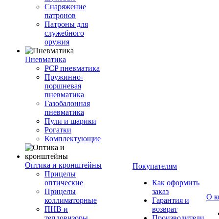
Снаряжение
патронов
Патроны для
служебного
оружия
Пневматика
PCP пневматика
Пружинно-
поршневая
пневматика
Газобалонная
пневматика
Пули и шарики
Рогатки
Комплектующие
Оптика и кронштейны
Покупателям
Прицелы
оптические
Как оформить
Прицелы
заказ
О к
коллиматорные
Гарантия и
ПНВ и
возврат
тепловизоры
Производители