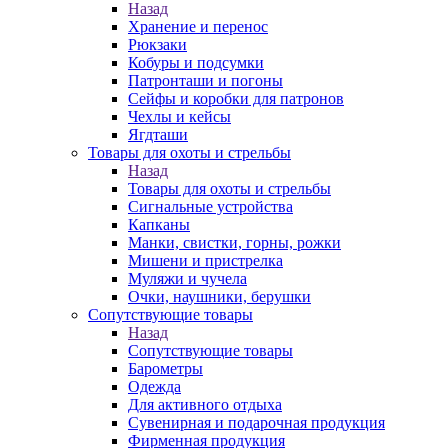
Назад
Хранение и перенос
Рюкзаки
Кобуры и подсумки
Патронташи и погоны
Сейфы и коробки для патронов
Чехлы и кейсы
Ягдташи
Товары для охоты и стрельбы
Назад
Товары для охоты и стрельбы
Сигнальные устройства
Капканы
Манки, свистки, горны, рожки
Мишени и пристрелка
Муляжи и чучела
Очки, наушники, берушки
Сопутствующие товары
Назад
Сопутствующие товары
Барометры
Одежда
Для активного отдыха
Сувенирная и подарочная продукция
Фирменная продукция