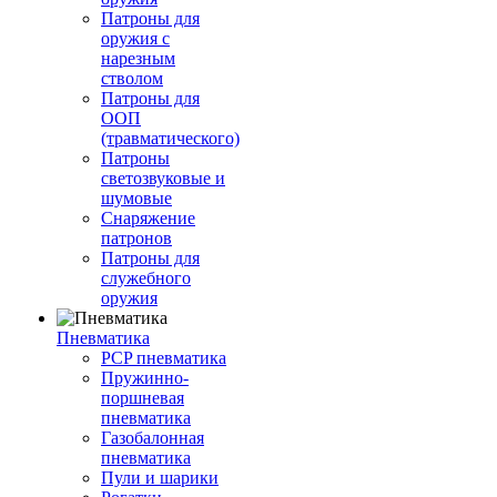
Патроны для
оружия с
нарезным
стволом
Патроны для
ООП
(травматического)
Патроны
светозвуковые и
шумовые
Снаряжение
патронов
Патроны для
служебного
оружия
Пневматика
PCP пневматика
Пружинно-
поршневая
пневматика
Газобалонная
пневматика
Пули и шарики