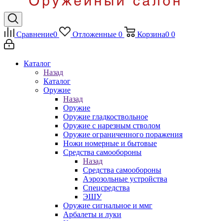
Сравнение
0
Отложенные
0
Корзина
0
0
Каталог
Назад
Каталог
Оружие
Назад
Оружие
Оружие гладкоствольное
Оружие с нарезным стволом
Оружие ограниченного поражения
Ножи номерные и бытовые
Средства самообороны
Назад
Средства самообороны
Аэрозольные устройства
Спецсредства
ЭШУ
Оружие сигнальное и ммг
Арбалеты и луки