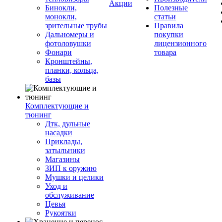
Акции
Бинокли,
Полезные
монокли,
статьи
зрительные трубы
Правила
Дальномеры и
покупки
фотоловушки
лицензионного
Фонари
товара
Кронштейны,
планки, кольца,
базы
Комплектующие и
тюнинг
Дтк, дульные
насадки
Приклады,
затыльники
Магазины
ЗИП к оружию
Мушки и целики
Уход и
обслуживание
Цевья
Рукоятки