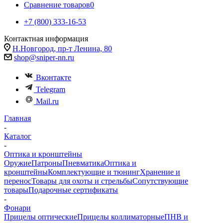
Сравнение товаров
0
+7 (800) 333-16-53
Контактная информация
Н.Новгород, пр-т Ленина, 80
shop@sniper-nn.ru
Вконтакте
Telegram
Mail.ru
Главная
-
Каталог
-
Оптика и кронштейны
Оружие
Патроны
Пневматика
Оптика и
кронштейны
Комплектующие и тюнинг
Хранение и
перенос
Товары для охоты и стрельбы
Сопутствующие
товары
Подарочные сертификаты
-
Фонари
Прицелы оптические
Прицелы коллиматорные
ПНВ и