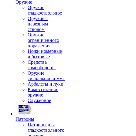
Оружие
Оружие
гладкоствольное
Оружие с
нарезным
стволом
Оружие
ограниченного
поражения
Ножи номерные
и бытовые
Средства
самообороны
Оружие
сигнальное и ммг
Арбалеты и луки
Комиссионное
оружие
Служебное
Патроны
Патроны для
гладкоствольного
оружия