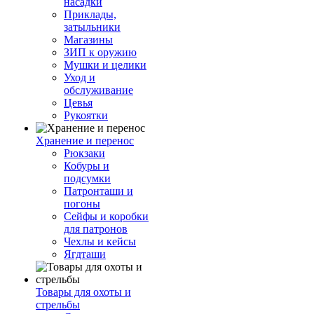
насадки
Приклады,
затыльники
Магазины
ЗИП к оружию
Мушки и целики
Уход и
обслуживание
Цевья
Рукоятки
Хранение и перенос
Рюкзаки
Кобуры и
подсумки
Патронташи и
погоны
Сейфы и коробки
для патронов
Чехлы и кейсы
Ягдташи
Товары для охоты и
стрельбы