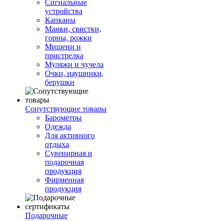
Сигнальные
устройства
Капканы
Манки, свистки,
горны, рожки
Мишени и
пристрелка
Муляжи и чучела
Очки, наушники,
берушки
Сопутствующие товары
Барометры
Одежда
Для активного
отдыха
Сувенирная и
подарочная
продукция
Фирменная
продукция
Подарочные