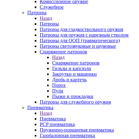
Комиссионное оружие
Служебное
Патроны
Назад
Патроны
Патроны для гладкоствольного оружия
Патроны для оружия с нарезным стволом
Патроны для ООП (травматического)
Патроны светозвуковые и шумовые
Снаряжение патронов
Назад
Снаряжение патронов
Гильзы и капсюли
Закрутки и машинки
Дробь и картечь
Порох
Пули
Пыжи и прокладки
Патроны для служебного оружия
Пневматика
Назад
Пневматика
PCP пневматика
Пружинно-поршневая пневматика
Газобалонная пневматика