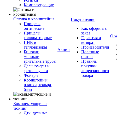
Рогатки
Комплектующие
Оптика и кронштейны
Покупателям
Прицелы
оптические
Как оформить
Прицелы
заказ
О к
коллиматорные
Гарантия и
ПНВ и
возврат
тепловизоры
Производители
Акции
Бинокли,
Полезные
монокли,
статьи
зрительные трубы
Правила
Дальномеры и
покупки
фотоловушки
лицензионного
Фонари
товара
Кронштейны,
планки, кольца,
базы
Комплектующие и
тюнинг
Дтк, дульные