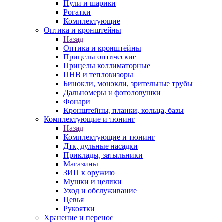
Пули и шарики
Рогатки
Комплектующие
Оптика и кронштейны
Назад
Оптика и кронштейны
Прицелы оптические
Прицелы коллиматорные
ПНВ и тепловизоры
Бинокли, монокли, зрительные трубы
Дальномеры и фотоловушки
Фонари
Кронштейны, планки, кольца, базы
Комплектующие и тюнинг
Назад
Комплектующие и тюнинг
Дтк, дульные насадки
Приклады, затыльники
Магазины
ЗИП к оружию
Мушки и целики
Уход и обслуживание
Цевья
Рукоятки
Хранение и перенос