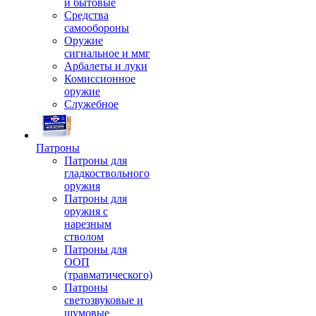
и бытовые
Средства
самообороны
Оружие
сигнальное и ммг
Арбалеты и луки
Комиссионное
оружие
Служебное
Патроны
Патроны для
гладкоствольного
оружия
Патроны для
оружия с
нарезным
стволом
Патроны для
ООП
(травматического)
Патроны
светозвуковые и
шумовые