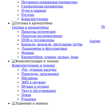
Пружинно-поршневая пневматика
Газобалонная пневматика
Пули и шарики
Рогатки
Комплектующие
П
Оптика и кронштейны
Прицелы оптические
Прицелы коллиматорные
ПНВ и тепловизоры
Акции
Бинокли, монокли, зрительные трубы
Дальномеры и фотоловушки
Фонари
Кронштейны, планки, кольца, базы
Комплектующие и тюнинг
Дтк, дульные насадки
Приклады, затыльники
Магазины
ЗИП к оружию
Мушки и целики
Уход и обслуживание
Цевья
Рукоятки