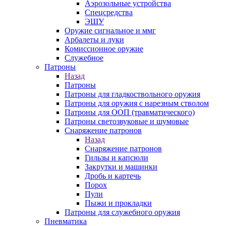
Аэрозольные устройства
Спецсредства
ЭШУ
Оружие сигнальное и ммг
Арбалеты и луки
Комиссионное оружие
Служебное
Патроны
Назад
Патроны
Патроны для гладкоствольного оружия
Патроны для оружия с нарезным стволом
Патроны для ООП (травматического)
Патроны светозвуковые и шумовые
Снаряжение патронов
Назад
Снаряжение патронов
Гильзы и капсюли
Закрутки и машинки
Дробь и картечь
Порох
Пули
Пыжи и прокладки
Патроны для служебного оружия
Пневматика