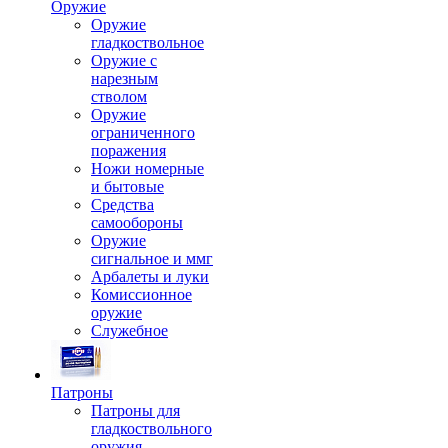
Оружие
Оружие
гладкоствольное
Оружие с
нарезным
стволом
Оружие
ограниченного
поражения
Ножи номерные
и бытовые
Средства
самообороны
Оружие
сигнальное и ммг
Арбалеты и луки
Комиссионное
оружие
Служебное
Патроны
Патроны для
гладкоствольного
оружия