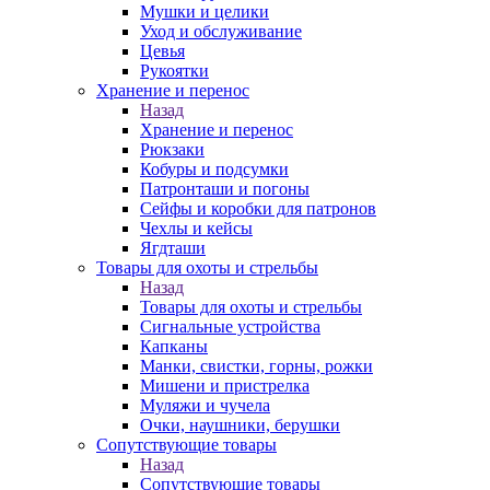
Мушки и целики
Уход и обслуживание
Цевья
Рукоятки
Хранение и перенос
Назад
Хранение и перенос
Рюкзаки
Кобуры и подсумки
Патронташи и погоны
Сейфы и коробки для патронов
Чехлы и кейсы
Ягдташи
Товары для охоты и стрельбы
Назад
Товары для охоты и стрельбы
Сигнальные устройства
Капканы
Манки, свистки, горны, рожки
Мишени и пристрелка
Муляжи и чучела
Очки, наушники, берушки
Сопутствующие товары
Назад
Сопутствующие товары