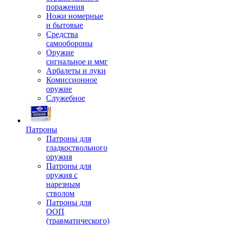
поражения
Ножи номерные
и бытовые
Средства
самообороны
Оружие
сигнальное и ммг
Арбалеты и луки
Комиссионное
оружие
Служебное
Патроны
Патроны для
гладкоствольного
оружия
Патроны для
оружия с
нарезным
стволом
Патроны для
ООП
(травматического)