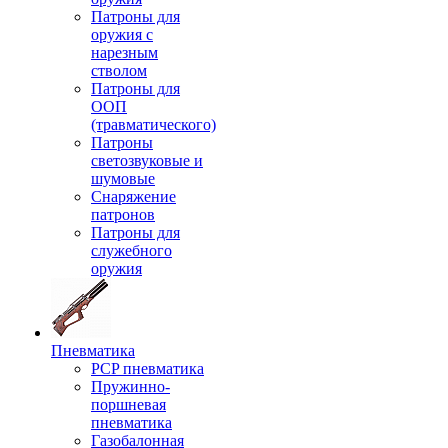
Патроны для
оружия с
нарезным
стволом
Патроны для
ООП
(травматического)
Патроны
светозвуковые и
шумовые
Снаряжение
патронов
Патроны для
служебного
оружия
Пневматика
PCP пневматика
Пружинно-
поршневая
пневматика
Газобалонная