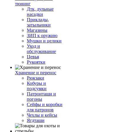
тюнинг
Дтк, дульные
насадки
Приклады,
затыльники
Магазины
ЗИП к оружию
Мушки и целики
Уход и
обслуживание
Цевья
Рукоятки
Хранение и перенос
Рюкзаки
Кобуры и
подсумки
Патронташи и
погоны
Сейфы и коробки
для патронов
Чехлы и кейсы
Ягдташи