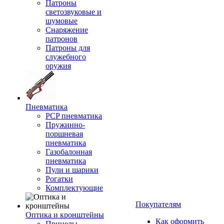
Патроны
светозвуковые и
шумовые
Снаряжение
патронов
Патроны для
служебного
оружия
Пневматика
PCP пневматика
Пружинно-
поршневая
пневматика
Газобалонная
пневматика
Пули и шарики
Рогатки
Комплектующие
Покупателям
Оптика и кронштейны
Как оформить
Прицелы