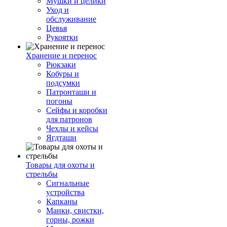
Мушки и целики
Уход и
обслуживание
Цевья
Рукоятки
Хранение и перенос
Рюкзаки
Кобуры и
подсумки
Патронташи и
погоны
Сейфы и коробки
для патронов
Чехлы и кейсы
Ягдташи
Товары для охоты и
стрельбы
Сигнальные
устройства
Капканы
Манки, свистки,
горны, рожки