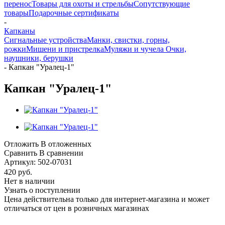
перенос
Товары для охоты и стрельбы
Сопутствующие
товары
Подарочные сертификаты
-
Капканы
Сигнальные устройства
Манки, свистки, горны,
рожки
Мишени и пристрелка
Муляжи и чучела
Очки,
наушники, берушки
-
Капкан "Уралец-1"
Капкан "Уралец-1"
Отложить
В отложенных
Сравнить
В сравнении
Артикул:
502-07031
420
руб.
Нет в наличии
Узнать о поступлении
Цена действительна только для интернет-магазина и может
отличаться от цен в розничных магазинах