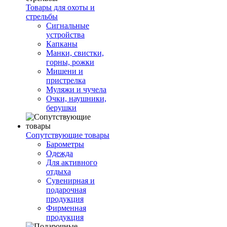
Товары для охоты и
стрельбы
Сигнальные
устройства
Капканы
Манки, свистки,
горны, рожки
Мишени и
пристрелка
Муляжи и чучела
Очки, наушники,
берушки
Сопутствующие товары
Барометры
Одежда
Для активного
отдыха
Сувенирная и
подарочная
продукция
Фирменная
продукция