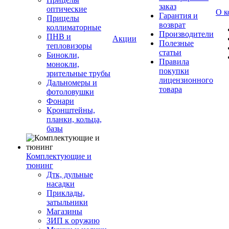
заказ
оптические
О к
Гарантия и
Прицелы
возврат
коллиматорные
Производители
ПНВ и
Акции
Полезные
тепловизоры
статьи
Бинокли,
Правила
монокли,
покупки
зрительные трубы
лицензионного
Дальномеры и
товара
фотоловушки
Фонари
Кронштейны,
планки, кольца,
базы
Комплектующие и
тюнинг
Дтк, дульные
насадки
Приклады,
затыльники
Магазины
ЗИП к оружию