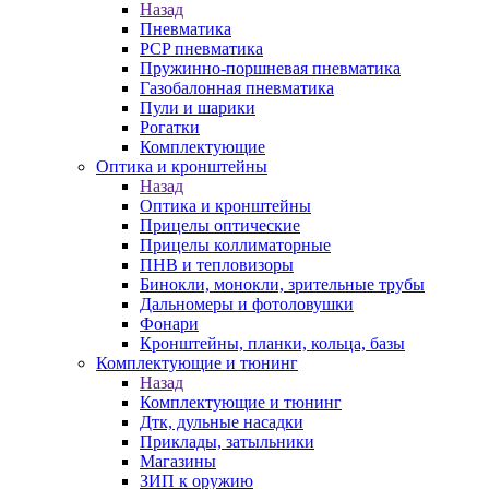
Назад
Пневматика
PCP пневматика
Пружинно-поршневая пневматика
Газобалонная пневматика
Пули и шарики
Рогатки
Комплектующие
Оптика и кронштейны
Назад
Оптика и кронштейны
Прицелы оптические
Прицелы коллиматорные
ПНВ и тепловизоры
Бинокли, монокли, зрительные трубы
Дальномеры и фотоловушки
Фонари
Кронштейны, планки, кольца, базы
Комплектующие и тюнинг
Назад
Комплектующие и тюнинг
Дтк, дульные насадки
Приклады, затыльники
Магазины
ЗИП к оружию