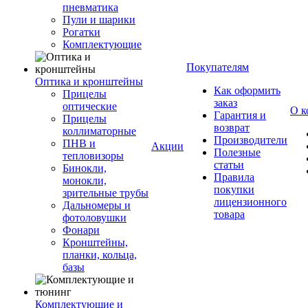
пневматика
Пули и шарики
Рогатки
Комплектующие
Покупателям
Оптика и кронштейны
Как оформить
Прицелы
заказ
оптические
О к
Гарантия и
Прицелы
возврат
коллиматорные
Производители
ПНВ и
Акции
Полезные
тепловизоры
статьи
Бинокли,
Правила
монокли,
покупки
зрительные трубы
лицензионного
Дальномеры и
товара
фотоловушки
Фонари
Кронштейны,
планки, кольца,
базы
Комплектующие и