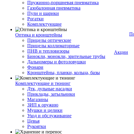
Пружинно-поршневая пневматика
Газобалонная пневматика
Пули и шарики
Рогатки
Комплектующие
П
Оптика и кронштейны
Прицелы оптические
Прицелы коллиматорные
ПНВ и тепловизоры
Акции
Бинокли, монокли, зрительные трубы
Дальномеры и фотоловушки
Фонари
Кронштейны, планки, кольца, базы
Комплектующие и тюнинг
Дтк, дульные насадки
Приклады, затыльники
Магазины
ЗИП к оружию
Мушки и целики
Уход и обслуживание
Цевья
Рукоятки