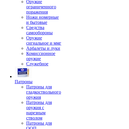
Оружие
ограниченного
поражения
Ножи номерные
и бытовые
Средства
самообороны
Оружие
сигнальное и ммг
Арбалеты и луки
Комиссионное
оружие
Служебное
Патроны
Патроны для
гладкоствольного
оружия
Патроны для
оружия с
нарезным
стволом
Патроны для
ООП