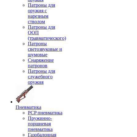
Патроны для
оружия с
нарезным
стволом
Патроны для
ООП
(травматического)
Патроны
светозвуковые и
шумовые
Снаряжение
патронов
Патроны для
служебного
оружия
Пневматика
PCP пневматика
Пружинно-
поршневая
пневматика
Газобалонная