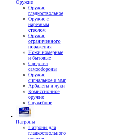
Оружие
Оружие
гладкоствольное
Оружие с
нарезным
стволом
Оружие
ограниченного
поражения
Ножи номерные
и бытовые
Средства
самообороны
Оружие
сигнальное и ммг
Арбалеты и луки
Комиссионное
оружие
Служебное
Патроны
Патроны для
гладкоствольного
оружия