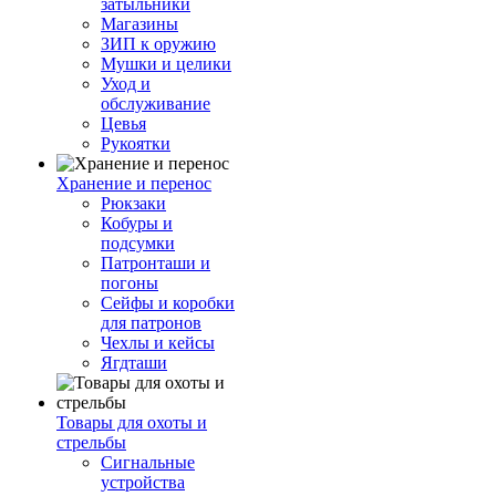
затыльники
Магазины
ЗИП к оружию
Мушки и целики
Уход и
обслуживание
Цевья
Рукоятки
Хранение и перенос
Рюкзаки
Кобуры и
подсумки
Патронташи и
погоны
Сейфы и коробки
для патронов
Чехлы и кейсы
Ягдташи
Товары для охоты и
стрельбы
Сигнальные
устройства