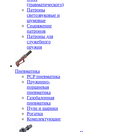
(травматического)
Патроны
светозвуковые и
шумовые
Снаряжение
патронов
Патроны для
служебного
оружия
Пневматика
PCP пневматика
Пружинно-
поршневая
пневматика
Газобалонная
пневматика
Пули и шарики
Рогатки
Комплектующие