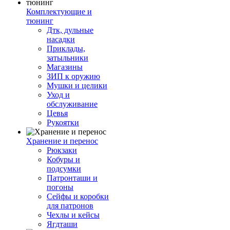
Комплектующие и
тюнинг
Дтк, дульные
насадки
Приклады,
затыльники
Магазины
ЗИП к оружию
Мушки и целики
Уход и
обслуживание
Цевья
Рукоятки
Хранение и перенос
Рюкзаки
Кобуры и
подсумки
Патронташи и
погоны
Сейфы и коробки
для патронов
Чехлы и кейсы
Ягдташи