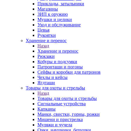
Приклады, затыльники
Магазины
ЗИП к оружию
Мушки и целики
Уход и обслуживание
Цевья
Рукоятки
Хранение и перенос
Назад
Хранение и перенос
Рюкзаки
Кобуры и подсумки
Патронташи и погоны
Сейфы и коробки для патронов
Чехлы и кейсы
Ягдташи
Товары для охоты и стрельбы
Назад
Товары для охоты и стрельбы
Сигнальные устройства
Капканы
Манки, свистки, горны, рожки
Мишени и пристрелка
Муляжи и чучела
Очки, наушники, берушки