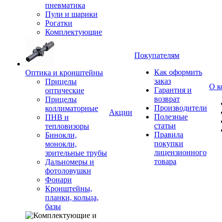
пневматика
Пули и шарики
Рогатки
Комплектующие
Покупателям
Как оформить
Оптика и кронштейны
заказ
Прицелы
О к
Гарантия и
оптические
возврат
Прицелы
Производители
коллиматорные
Акции
Полезные
ПНВ и
статьи
тепловизоры
Правила
Бинокли,
покупки
монокли,
лицензионного
зрительные трубы
товара
Дальномеры и
фотоловушки
Фонари
Кронштейны,
планки, кольца,
базы