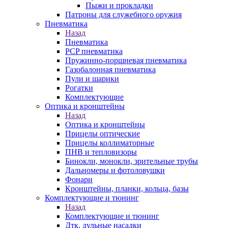
Пыжи и прокладки
Патроны для служебного оружия
Пневматика
Назад
Пневматика
PCP пневматика
Пружинно-поршневая пневматика
Газобалонная пневматика
Пули и шарики
Рогатки
Комплектующие
Оптика и кронштейны
Назад
Оптика и кронштейны
Прицелы оптические
Прицелы коллиматорные
ПНВ и тепловизоры
Бинокли, монокли, зрительные трубы
Дальномеры и фотоловушки
Фонари
Кронштейны, планки, кольца, базы
Комплектующие и тюнинг
Назад
Комплектующие и тюнинг
Дтк, дульные насадки