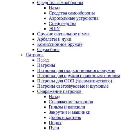
Средства самообороны
Назад
Средства самообороны
Аэрозольные устройства
Спецсредства
ЭШУ
Оружие сигнальное и ммг
Арбалеты и луки
Комиссионное оружие
Служебное
Патроны
Назад
Патроны
Патроны для гладкоствольного оружия
Патроны для оружия с нарезным стволом
Патроны для ООП (травматического)
Патроны светозвуковые и шумовые
Снаряжение патронов
Назад
Снаряжение патронов
Гильзы и капсюли
Закрутки и машинки
Дробь и картечь
Порох
Пули