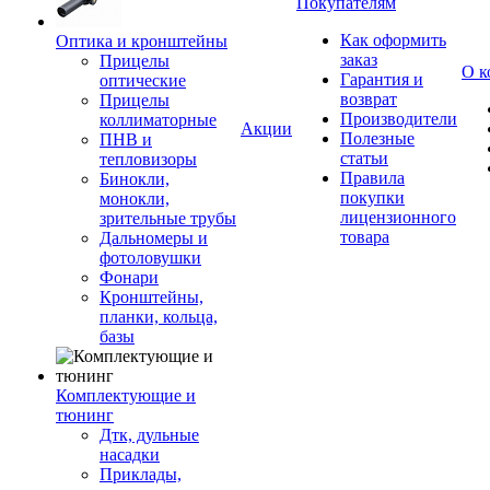
Покупателям
Как оформить
Оптика и кронштейны
заказ
Прицелы
О к
Гарантия и
оптические
возврат
Прицелы
Производители
коллиматорные
Акции
Полезные
ПНВ и
статьи
тепловизоры
Правила
Бинокли,
покупки
монокли,
лицензионного
зрительные трубы
товара
Дальномеры и
фотоловушки
Фонари
Кронштейны,
планки, кольца,
базы
Комплектующие и
тюнинг
Дтк, дульные
насадки
Приклады,