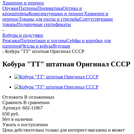
Хранение и перенос
Оружие
Патроны
Пневматика
Оптика и
кронштейны
Комплектующие и тюнинг
Хранение и
перенос
Товары для охоты и стрельбы
Сопутствующие
товары
Подарочные сертификаты
-
Кобуры и подсумки
Рюкзаки
Патронташи и погоны
Сейфы и коробки для
патронов
Чехлы и кейсы
Ягдташи
-
Кобура "ТТ" штатная Оригинал СССР
Кобура "ТТ" штатная Оригинал СССР
Отложить
В отложенных
Сравнить
В сравнении
Артикул:
602-11867
650
руб.
Нет в наличии
Узнать о поступлении
Цена действительна только для интернет-магазина и может