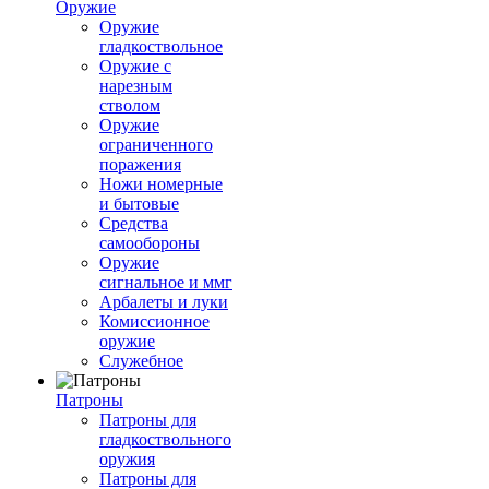
Оружие
Оружие
гладкоствольное
Оружие с
нарезным
стволом
Оружие
ограниченного
поражения
Ножи номерные
и бытовые
Средства
самообороны
Оружие
сигнальное и ммг
Арбалеты и луки
Комиссионное
оружие
Служебное
Патроны
Патроны для
гладкоствольного
оружия
Патроны для