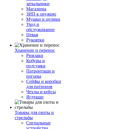
затыльники
Магазины
ЗИП к оружию
Мушки и целики
Уход и
обслуживание
Цевья
Рукоятки
Хранение и перенос
Рюкзаки
Кобуры и
подсумки
Патронташи и
погоны
Сейфы и коробки
для патронов
Чехлы и кейсы
Ягдташи
Товары для охоты и
стрельбы
Сигнальные
устройства