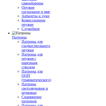
самообороны
Оружие
сигнальное и ммг
Арбалеты и луки
Комиссионное
оружие
Служебное
Патроны
Патроны для
гладкоствольного
оружия
Патроны для
оружия с
нарезным
стволом
Патроны для
ООП
(травматического)
Патроны
светозвуковые и
шумовые
Снаряжение
патронов
Патроны для