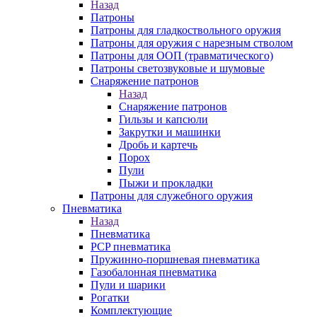
Назад
Патроны
Патроны для гладкоствольного оружия
Патроны для оружия с нарезным стволом
Патроны для ООП (травматического)
Патроны светозвуковые и шумовые
Снаряжение патронов
Назад
Снаряжение патронов
Гильзы и капсюли
Закрутки и машинки
Дробь и картечь
Порох
Пули
Пыжи и прокладки
Патроны для служебного оружия
Пневматика
Назад
Пневматика
PCP пневматика
Пружинно-поршневая пневматика
Газобалонная пневматика
Пули и шарики
Рогатки
Комплектующие