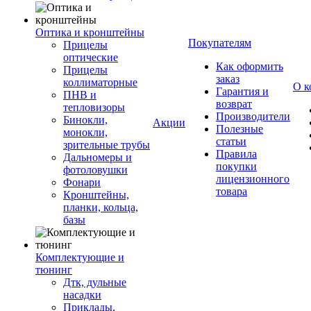
Оптика и кронштейны
Покупателям
Прицелы
оптические
Как оформить
Прицелы
заказ
коллиматорные
О к
Гарантия и
ПНВ и
возврат
тепловизоры
Производители
Бинокли,
Акции
Полезные
монокли,
статьи
зрительные трубы
Правила
Дальномеры и
покупки
фотоловушки
лицензионного
Фонари
товара
Кронштейны,
планки, кольца,
базы
Комплектующие и
тюнинг
Дтк, дульные
насадки
Приклады,