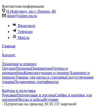
Контактная информация
Н.Новгород, пр-т Ленина, 80
shop@sniper-nn.ru
Вконтакте
Telegram
Mail.ru
Главная
-
Каталог
-
Хранение и перенос
Оружие
Патроны
Пневматика
Оптика и
кронштейны
Комплектующие и тюнинг
Хранение и
перенос
Товары для охоты и стрельбы
Сопутствующие
товары
Подарочные сертификаты
-
Кобуры и подсумки
Рюкзаки
Патронташи и погоны
Сейфы и коробки для
патронов
Чехлы и кейсы
Ягдташи
-
Патронташ на приклад ХСН 237 нарезной