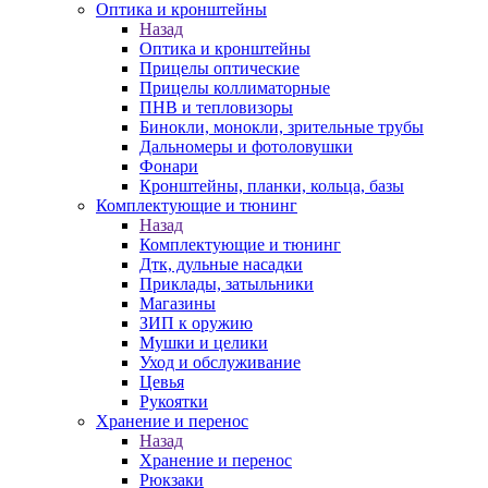
Оптика и кронштейны
Назад
Оптика и кронштейны
Прицелы оптические
Прицелы коллиматорные
ПНВ и тепловизоры
Бинокли, монокли, зрительные трубы
Дальномеры и фотоловушки
Фонари
Кронштейны, планки, кольца, базы
Комплектующие и тюнинг
Назад
Комплектующие и тюнинг
Дтк, дульные насадки
Приклады, затыльники
Магазины
ЗИП к оружию
Мушки и целики
Уход и обслуживание
Цевья
Рукоятки
Хранение и перенос
Назад
Хранение и перенос
Рюкзаки