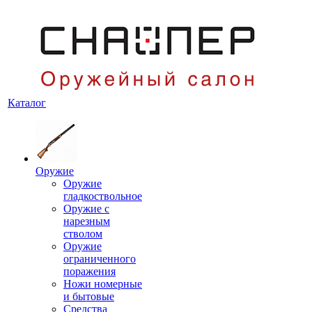
Каталог
Оружие
Оружие
гладкоствольное
Оружие с
нарезным
стволом
Оружие
ограниченного
поражения
Ножи номерные
и бытовые
Средства