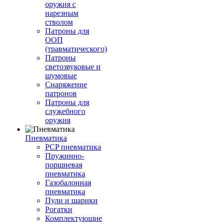
оружия с
нарезным
стволом
Патроны для
ООП
(травматического)
Патроны
светозвуковые и
шумовые
Снаряжение
патронов
Патроны для
служебного
оружия
Пневматика
PCP пневматика
Пружинно-
поршневая
пневматика
Газобалонная
пневматика
Пули и шарики
Рогатки
Комплектующие