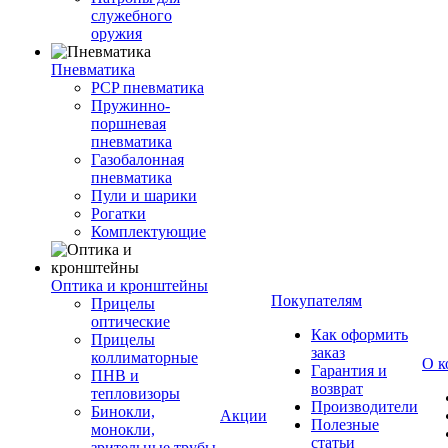
служебного
оружия
Пневматика
PCP пневматика
Пружинно-
поршневая
пневматика
Газобалонная
пневматика
Пули и шарики
Рогатки
Комплектующие
Оптика и кронштейны
Покупателям
Прицелы
оптические
Как оформить
Прицелы
заказ
коллиматорные
О к
Гарантия и
ПНВ и
возврат
тепловизоры
Производители
Бинокли,
Акции
Полезные
монокли,
статьи
зрительные трубы