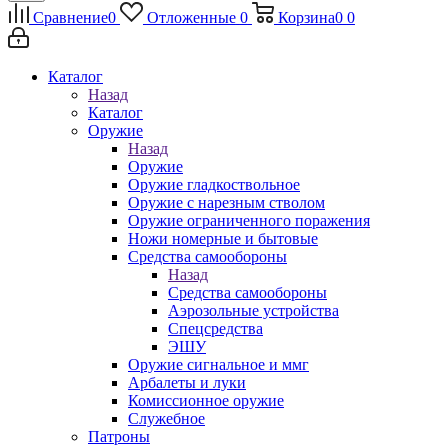
Сравнение
0
Отложенные
0
Корзина
0
0
Каталог
Назад
Каталог
Оружие
Назад
Оружие
Оружие гладкоствольное
Оружие с нарезным стволом
Оружие ограниченного поражения
Ножи номерные и бытовые
Средства самообороны
Назад
Средства самообороны
Аэрозольные устройства
Спецсредства
ЭШУ
Оружие сигнальное и ммг
Арбалеты и луки
Комиссионное оружие
Служебное
Патроны