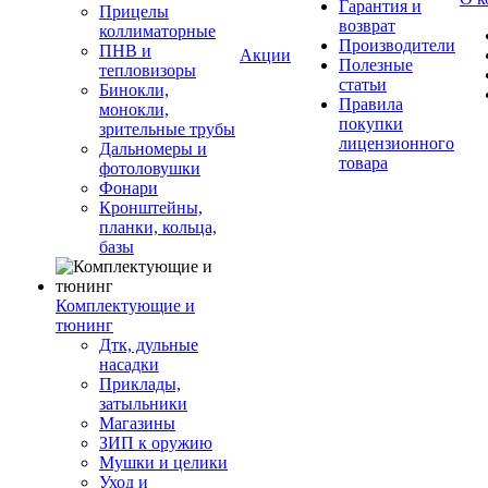
Гарантия и
Прицелы
возврат
коллиматорные
Производители
ПНВ и
Акции
Полезные
тепловизоры
статьи
Бинокли,
Правила
монокли,
покупки
зрительные трубы
лицензионного
Дальномеры и
товара
фотоловушки
Фонари
Кронштейны,
планки, кольца,
базы
Комплектующие и
тюнинг
Дтк, дульные
насадки
Приклады,
затыльники
Магазины
ЗИП к оружию
Мушки и целики
Уход и