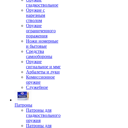
гладкоствольное
Оружие с
нарезным
стволом
Оружие
ограниченного
поражения
Ножи номерные
и бытовые
Средства
самообороны
Оружие
сигнальное и ммг
Арбалеты и луки
Комиссионное
оружие
Служебное
Патроны
Патроны для
гладкоствольного
оружия
Патроны для