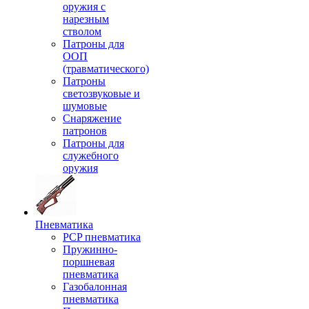
оружия с
нарезным
стволом
Патроны для
ООП
(травматического)
Патроны
светозвуковые и
шумовые
Снаряжение
патронов
Патроны для
служебного
оружия
Пневматика
PCP пневматика
Пружинно-
поршневая
пневматика
Газобалонная
пневматика