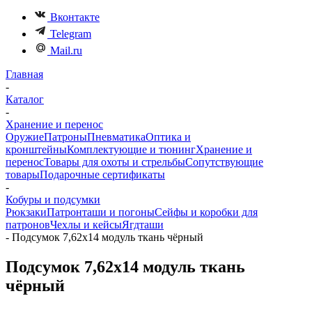
Вконтакте
Telegram
Mail.ru
Главная
-
Каталог
-
Хранение и перенос
Оружие
Патроны
Пневматика
Оптика и
кронштейны
Комплектующие и тюнинг
Хранение и
перенос
Товары для охоты и стрельбы
Сопутствующие
товары
Подарочные сертификаты
-
Кобуры и подсумки
Рюкзаки
Патронташи и погоны
Сейфы и коробки для
патронов
Чехлы и кейсы
Ягдташи
-
Подсумок 7,62х14 модуль ткань чёрный
Подсумок 7,62х14 модуль ткань
чёрный