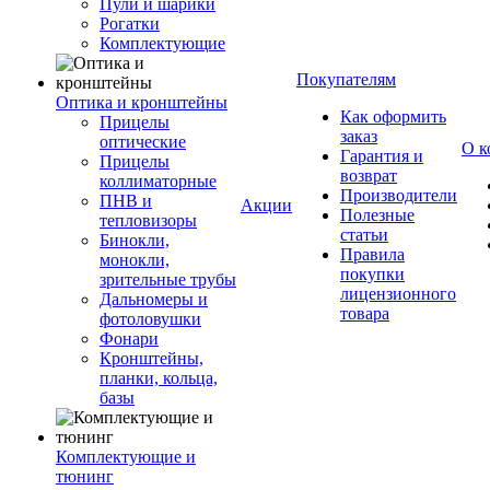
Пули и шарики
Рогатки
Комплектующие
Покупателям
Оптика и кронштейны
Как оформить
Прицелы
заказ
оптические
О к
Гарантия и
Прицелы
возврат
коллиматорные
Производители
ПНВ и
Акции
Полезные
тепловизоры
статьи
Бинокли,
Правила
монокли,
покупки
зрительные трубы
лицензионного
Дальномеры и
товара
фотоловушки
Фонари
Кронштейны,
планки, кольца,
базы
Комплектующие и
тюнинг