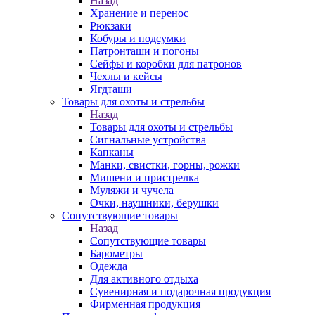
Назад
Хранение и перенос
Рюкзаки
Кобуры и подсумки
Патронташи и погоны
Сейфы и коробки для патронов
Чехлы и кейсы
Ягдташи
Товары для охоты и стрельбы
Назад
Товары для охоты и стрельбы
Сигнальные устройства
Капканы
Манки, свистки, горны, рожки
Мишени и пристрелка
Муляжи и чучела
Очки, наушники, берушки
Сопутствующие товары
Назад
Сопутствующие товары
Барометры
Одежда
Для активного отдыха
Сувенирная и подарочная продукция
Фирменная продукция