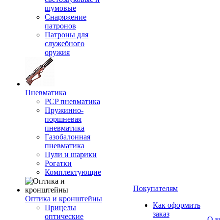
шумовые
Снаряжение
патронов
Патроны для
служебного
оружия
Пневматика
PCP пневматика
Пружинно-
поршневая
пневматика
Газобалонная
пневматика
Пули и шарики
Рогатки
Комплектующие
Покупателям
Оптика и кронштейны
Как оформить
Прицелы
заказ
оптические
О к