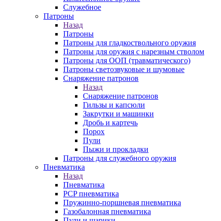
Служебное
Патроны
Назад
Патроны
Патроны для гладкоствольного оружия
Патроны для оружия с нарезным стволом
Патроны для ООП (травматического)
Патроны светозвуковые и шумовые
Снаряжение патронов
Назад
Снаряжение патронов
Гильзы и капсюли
Закрутки и машинки
Дробь и картечь
Порох
Пули
Пыжи и прокладки
Патроны для служебного оружия
Пневматика
Назад
Пневматика
PCP пневматика
Пружинно-поршневая пневматика
Газобалонная пневматика
Пули и шарики