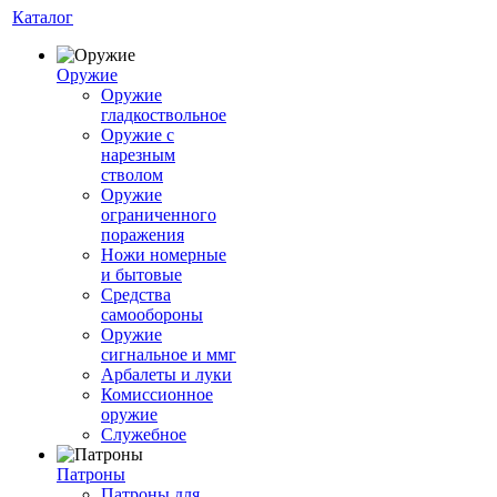
Каталог
Оружие
Оружие
гладкоствольное
Оружие с
нарезным
стволом
Оружие
ограниченного
поражения
Ножи номерные
и бытовые
Средства
самообороны
Оружие
сигнальное и ммг
Арбалеты и луки
Комиссионное
оружие
Служебное
Патроны
Патроны для