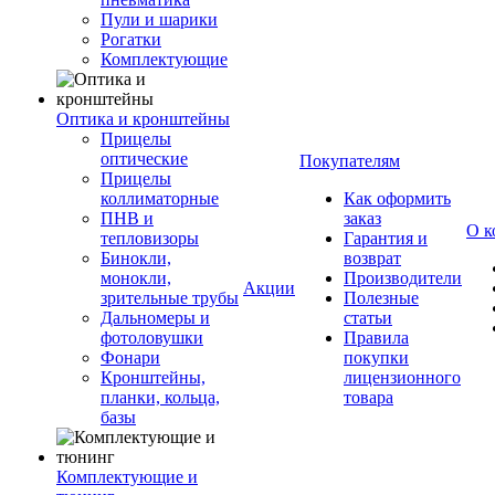
Пули и шарики
Рогатки
Комплектующие
Оптика и кронштейны
Прицелы
оптические
Покупателям
Прицелы
коллиматорные
Как оформить
ПНВ и
заказ
О к
тепловизоры
Гарантия и
Бинокли,
возврат
монокли,
Производители
Акции
зрительные трубы
Полезные
Дальномеры и
статьи
фотоловушки
Правила
Фонари
покупки
Кронштейны,
лицензионного
планки, кольца,
товара
базы
Комплектующие и