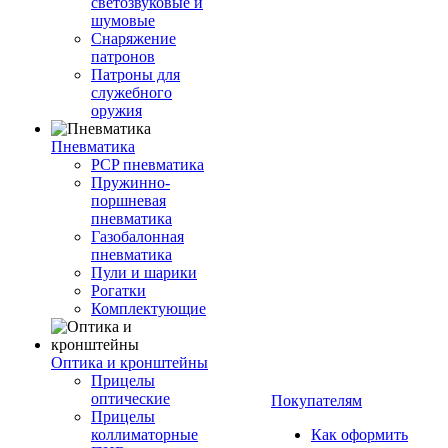
светозвуковые и
шумовые
Снаряжение
патронов
Патроны для
служебного
оружия
Пневматика
PCP пневматика
Пружинно-
поршневая
пневматика
Газобалонная
пневматика
Пули и шарики
Рогатки
Комплектующие
Оптика и кронштейны
Прицелы
оптические
Покупателям
Прицелы
коллиматорные
Как оформить