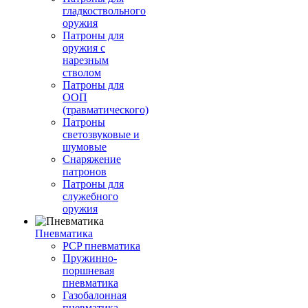
гладкоствольного
оружия
Патроны для
оружия с
нарезным
стволом
Патроны для
ООП
(травматического)
Патроны
светозвуковые и
шумовые
Снаряжение
патронов
Патроны для
служебного
оружия
Пневматика
PCP пневматика
Пружинно-
поршневая
пневматика
Газобалонная
пневматика