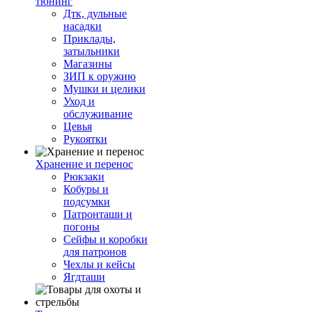
тюнинг
Дтк, дульные
насадки
Приклады,
затыльники
Магазины
ЗИП к оружию
Мушки и целики
Уход и
обслуживание
Цевья
Рукоятки
Хранение и перенос
Рюкзаки
Кобуры и
подсумки
Патронташи и
погоны
Сейфы и коробки
для патронов
Чехлы и кейсы
Ягдташи