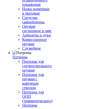
ограниченного
поражения
Ножи номерные
и бытовые
Средства
самообороны
Оружие
сигнальное и ммг
Арбалеты и луки
Комиссионное
оружие
Служебное
Патроны
Патроны для
гладкоствольного
оружия
Патроны для
оружия с
нарезным
стволом
Патроны для
ООП
(травматического)
Патроны