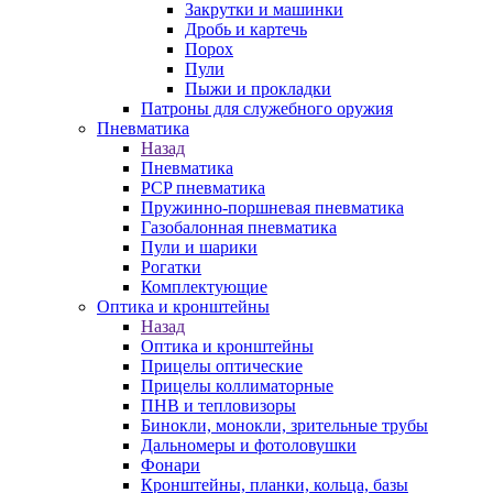
Закрутки и машинки
Дробь и картечь
Порох
Пули
Пыжи и прокладки
Патроны для служебного оружия
Пневматика
Назад
Пневматика
PCP пневматика
Пружинно-поршневая пневматика
Газобалонная пневматика
Пули и шарики
Рогатки
Комплектующие
Оптика и кронштейны
Назад
Оптика и кронштейны
Прицелы оптические
Прицелы коллиматорные
ПНВ и тепловизоры
Бинокли, монокли, зрительные трубы
Дальномеры и фотоловушки
Фонари
Кронштейны, планки, кольца, базы