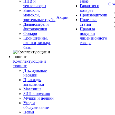
ПНВ и
заказ
О к
тепловизоры
Гарантия и
Бинокли,
возврат
монокли,
Производители
Акции
зрительные трубы
Полезные
Дальномеры и
статьи
фотоловушки
Правила
Фонари
покупки
Кронштейны,
лицензионного
планки, кольца,
товара
базы
Комплектующие и
тюнинг
Дтк, дульные
насадки
Приклады,
затыльники
Магазины
ЗИП к оружию
Мушки и целики
Уход и
обслуживание
Цевья