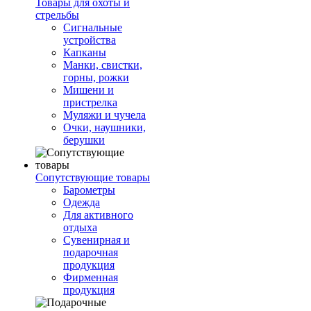
Товары для охоты и
стрельбы
Сигнальные
устройства
Капканы
Манки, свистки,
горны, рожки
Мишени и
пристрелка
Муляжи и чучела
Очки, наушники,
берушки
Сопутствующие товары
Барометры
Одежда
Для активного
отдыха
Сувенирная и
подарочная
продукция
Фирменная
продукция