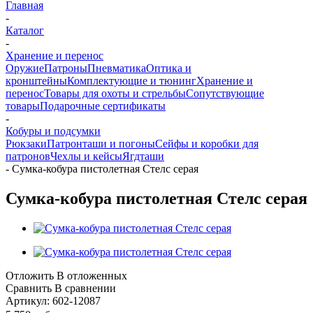
Главная
-
Каталог
-
Хранение и перенос
Оружие
Патроны
Пневматика
Оптика и
кронштейны
Комплектующие и тюнинг
Хранение и
перенос
Товары для охоты и стрельбы
Сопутствующие
товары
Подарочные сертификаты
-
Кобуры и подсумки
Рюкзаки
Патронташи и погоны
Сейфы и коробки для
патронов
Чехлы и кейсы
Ягдташи
-
Сумка-кобура пистолетная Стелс серая
Сумка-кобура пистолетная Стелс серая
Отложить
В отложенных
Сравнить
В сравнении
Артикул:
602-12087