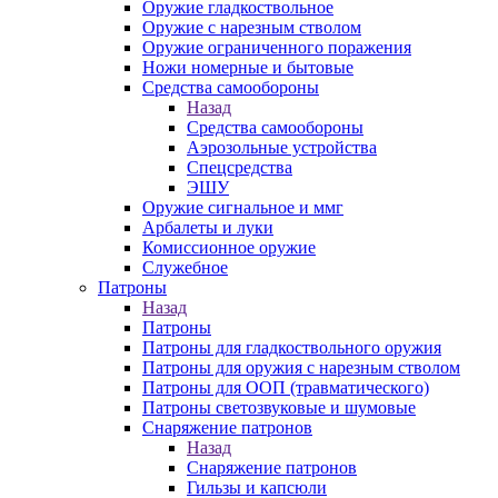
Оружие гладкоствольное
Оружие с нарезным стволом
Оружие ограниченного поражения
Ножи номерные и бытовые
Средства самообороны
Назад
Средства самообороны
Аэрозольные устройства
Спецсредства
ЭШУ
Оружие сигнальное и ммг
Арбалеты и луки
Комиссионное оружие
Служебное
Патроны
Назад
Патроны
Патроны для гладкоствольного оружия
Патроны для оружия с нарезным стволом
Патроны для ООП (травматического)
Патроны светозвуковые и шумовые
Снаряжение патронов
Назад
Снаряжение патронов
Гильзы и капсюли