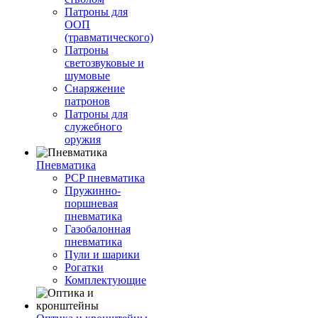
Патроны для
ООП
(травматического)
Патроны
светозвуковые и
шумовые
Снаряжение
патронов
Патроны для
служебного
оружия
Пневматика
PCP пневматика
Пружинно-
поршневая
пневматика
Газобалонная
пневматика
Пули и шарики
Рогатки
Комплектующие