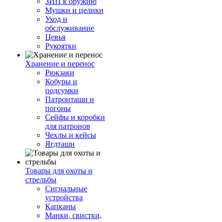
ЗИП к оружию
Мушки и целики
Уход и
обслуживание
Цевья
Рукоятки
Хранение и перенос
Рюкзаки
Кобуры и
подсумки
Патронташи и
погоны
Сейфы и коробки
для патронов
Чехлы и кейсы
Ягдташи
Товары для охоты и
стрельбы
Сигнальные
устройства
Капканы
Манки, свистки,