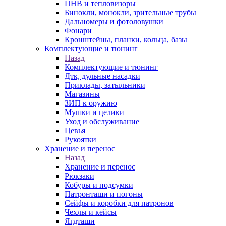
ПНВ и тепловизоры
Бинокли, монокли, зрительные трубы
Дальномеры и фотоловушки
Фонари
Кронштейны, планки, кольца, базы
Комплектующие и тюнинг
Назад
Комплектующие и тюнинг
Дтк, дульные насадки
Приклады, затыльники
Магазины
ЗИП к оружию
Мушки и целики
Уход и обслуживание
Цевья
Рукоятки
Хранение и перенос
Назад
Хранение и перенос
Рюкзаки
Кобуры и подсумки
Патронташи и погоны
Сейфы и коробки для патронов
Чехлы и кейсы
Ягдташи