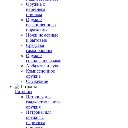
Оружие с
нарезным
стволом
Оружие
ограниченного
поражения
Ножи номерные
и бытовые
Средства
самообороны
Оружие
сигнальное и ммг
Арбалеты и луки
Комиссионное
оружие
Служебное
Патроны
Патроны для
гладкоствольного
оружия
Патроны для
оружия с
нарезным
стволом