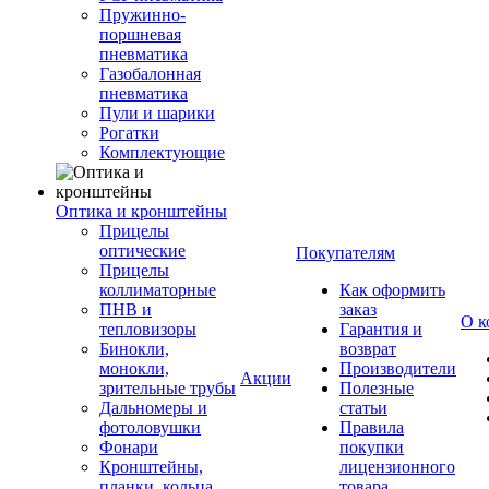
Пружинно-
поршневая
пневматика
Газобалонная
пневматика
Пули и шарики
Рогатки
Комплектующие
Оптика и кронштейны
Прицелы
оптические
Покупателям
Прицелы
коллиматорные
Как оформить
ПНВ и
заказ
О к
тепловизоры
Гарантия и
Бинокли,
возврат
монокли,
Производители
Акции
зрительные трубы
Полезные
Дальномеры и
статьи
фотоловушки
Правила
Фонари
покупки
Кронштейны,
лицензионного
планки, кольца,
товара