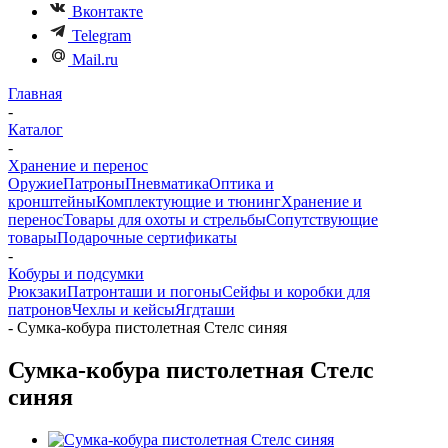
Вконтакте
Telegram
Mail.ru
Главная
-
Каталог
-
Хранение и перенос
Оружие
Патроны
Пневматика
Оптика и
кронштейны
Комплектующие и тюнинг
Хранение и
перенос
Товары для охоты и стрельбы
Сопутствующие
товары
Подарочные сертификаты
-
Кобуры и подсумки
Рюкзаки
Патронташи и погоны
Сейфы и коробки для
патронов
Чехлы и кейсы
Ягдташи
-
Сумка-кобура пистолетная Стелс синяя
Сумка-кобура пистолетная Стелс
синяя