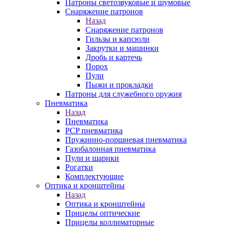
Патроны светозвуковые и шумовые
Снаряжение патронов
Назад
Снаряжение патронов
Гильзы и капсюли
Закрутки и машинки
Дробь и картечь
Порох
Пули
Пыжи и прокладки
Патроны для служебного оружия
Пневматика
Назад
Пневматика
PCP пневматика
Пружинно-поршневая пневматика
Газобалонная пневматика
Пули и шарики
Рогатки
Комплектующие
Оптика и кронштейны
Назад
Оптика и кронштейны
Прицелы оптические
Прицелы коллиматорные