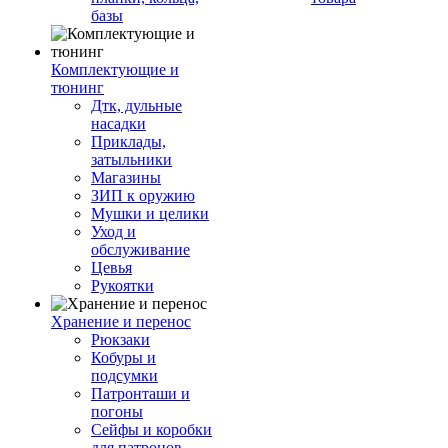
базы
Комплектующие и
тюнинг
Дтк, дульные
насадки
Приклады,
затыльники
Магазины
ЗИП к оружию
Мушки и целики
Уход и
обслуживание
Цевья
Рукоятки
Хранение и перенос
Рюкзаки
Кобуры и
подсумки
Патронташи и
погоны
Сейфы и коробки
для патронов