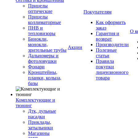
Оптика и кронштейны
Прицелы
оптические
Покупателям
Прицелы
коллиматорные
Как оформить
ПНВ и
заказ
О к
тепловизоры
Гарантия и
Бинокли,
возврат
монокли,
Производители
Акции
зрительные трубы
Полезные
Дальномеры и
статьи
фотоловушки
Правила
Фонари
покупки
Кронштейны,
лицензионного
планки, кольца,
товара
базы
Комплектующие и
тюнинг
Дтк, дульные
насадки
Приклады,
затыльники
Магазины