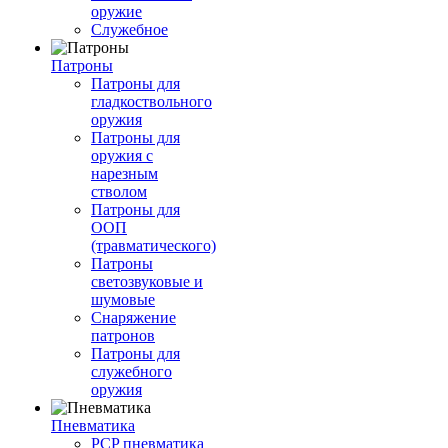
оружие
Служебное
Патроны
Патроны для
гладкоствольного
оружия
Патроны для
оружия с
нарезным
стволом
Патроны для
ООП
(травматического)
Патроны
светозвуковые и
шумовые
Снаряжение
патронов
Патроны для
служебного
оружия
Пневматика
PCP пневматика