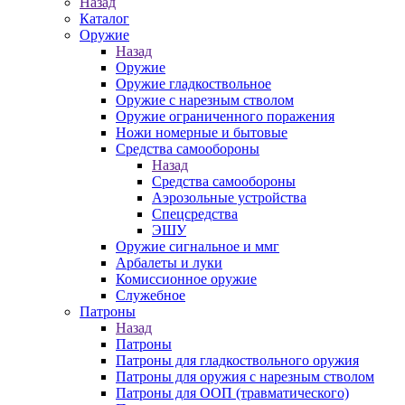
Назад
Каталог
Оружие
Назад
Оружие
Оружие гладкоствольное
Оружие с нарезным стволом
Оружие ограниченного поражения
Ножи номерные и бытовые
Средства самообороны
Назад
Средства самообороны
Аэрозольные устройства
Спецсредства
ЭШУ
Оружие сигнальное и ммг
Арбалеты и луки
Комиссионное оружие
Служебное
Патроны
Назад
Патроны
Патроны для гладкоствольного оружия
Патроны для оружия с нарезным стволом
Патроны для ООП (травматического)