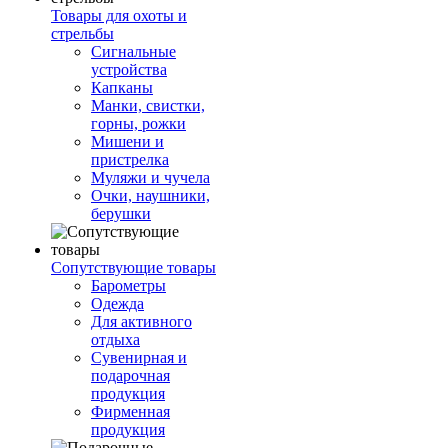
Товары для охоты и
стрельбы
Сигнальные
устройства
Капканы
Манки, свистки,
горны, рожки
Мишени и
пристрелка
Муляжи и чучела
Очки, наушники,
берушки
Сопутствующие товары
Барометры
Одежда
Для активного
отдыха
Сувенирная и
подарочная
продукция
Фирменная
продукция