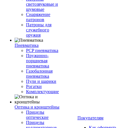
светозвуковые и
шумовые
Снаряжение
патронов
Патроны для
служебного
оружия
Пневматика
PCP пневматика
Пружинно-
поршневая
пневматика
Газобалонная
пневматика
Пули и шарики
Рогатки
Комплектующие
Оптика и кронштейны
Прицелы
оптические
Покупателям
Прицелы
коллиматорные
Как оформить