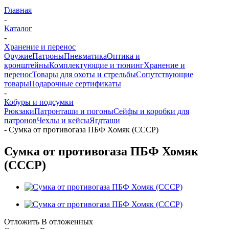
Главная
-
Каталог
-
Хранение и перенос
Оружие
Патроны
Пневматика
Оптика и
кронштейны
Комплектующие и тюнинг
Хранение и
перенос
Товары для охоты и стрельбы
Сопутствующие
товары
Подарочные сертификаты
-
Кобуры и подсумки
Рюкзаки
Патронташи и погоны
Сейфы и коробки для
патронов
Чехлы и кейсы
Ягдташи
-
Сумка от противогаза ПБФ Хомяк (СССР)
Сумка от противогаза ПБФ Хомяк
(СССР)
Отложить
В отложенных