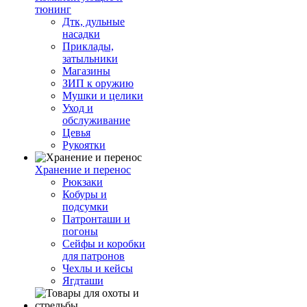
тюнинг
Дтк, дульные
насадки
Приклады,
затыльники
Магазины
ЗИП к оружию
Мушки и целики
Уход и
обслуживание
Цевья
Рукоятки
Хранение и перенос
Рюкзаки
Кобуры и
подсумки
Патронташи и
погоны
Сейфы и коробки
для патронов
Чехлы и кейсы
Ягдташи