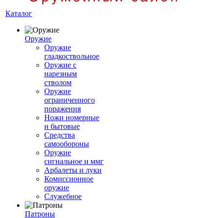
Каталог
Оружие
Оружие
гладкоствольное
Оружие с
нарезным
стволом
Оружие
ограниченного
поражения
Ножи номерные
и бытовые
Средства
самообороны
Оружие
сигнальное и ммг
Арбалеты и луки
Комиссионное
оружие
Служебное
Патроны