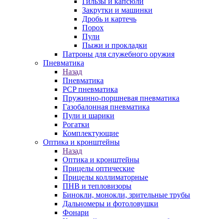
Гильзы и капсюли
Закрутки и машинки
Дробь и картечь
Порох
Пули
Пыжи и прокладки
Патроны для служебного оружия
Пневматика
Назад
Пневматика
PCP пневматика
Пружинно-поршневая пневматика
Газобалонная пневматика
Пули и шарики
Рогатки
Комплектующие
Оптика и кронштейны
Назад
Оптика и кронштейны
Прицелы оптические
Прицелы коллиматорные
ПНВ и тепловизоры
Бинокли, монокли, зрительные трубы
Дальномеры и фотоловушки
Фонари