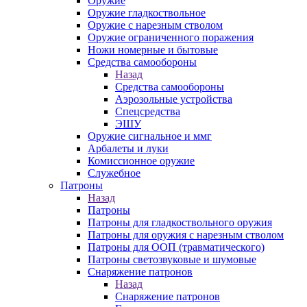
Оружие
Оружие гладкоствольное
Оружие с нарезным стволом
Оружие ограниченного поражения
Ножи номерные и бытовые
Средства самообороны
Назад
Средства самообороны
Аэрозольные устройства
Спецсредства
ЭШУ
Оружие сигнальное и ммг
Арбалеты и луки
Комиссионное оружие
Служебное
Патроны
Назад
Патроны
Патроны для гладкоствольного оружия
Патроны для оружия с нарезным стволом
Патроны для ООП (травматического)
Патроны светозвуковые и шумовые
Снаряжение патронов
Назад
Снаряжение патронов