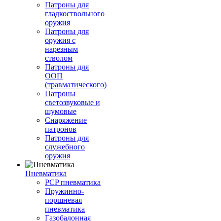
Патроны для
гладкоствольного
оружия
Патроны для
оружия с
нарезным
стволом
Патроны для
ООП
(травматического)
Патроны
светозвуковые и
шумовые
Снаряжение
патронов
Патроны для
служебного
оружия
Пневматика
PCP пневматика
Пружинно-
поршневая
пневматика
Газобалонная