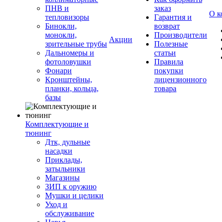
ПНВ и
заказ
О к
тепловизоры
Гарантия и
Бинокли,
возврат
монокли,
Производители
Акции
зрительные трубы
Полезные
Дальномеры и
статьи
фотоловушки
Правила
Фонари
покупки
Кронштейны,
лицензионного
планки, кольца,
товара
базы
Комплектующие и
тюнинг
Дтк, дульные
насадки
Приклады,
затыльники
Магазины
ЗИП к оружию
Мушки и целики
Уход и
обслуживание