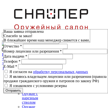
Зарезервировать
Ваша заявка отправлена
Спасибо за заказ!
Фамилия
*
В ближайшее время наш менеджер свяжется с вами.
Имя
*
Отчество
*
Войти
Мой кабинет
Номер лицензии или разрешения
*
Н.Новгород, пр-т Ленина, 80
Дата выдачи
*
+7 (800) 333-16-53
Телефон
*
+7 (800) 333-16-53
E-Mail
*
Каталог
Я согласен на
обработку персональных данных
Я являюсь владельцем лицензии или разрешения (правила
Оружие
продажи гражданского оружия и патронов по закону РФ)
Оружие
Я ознакомлен с условиями резерва
гладкоствольное
Отправить
Оружие с
нарезным
стволом
Оружие