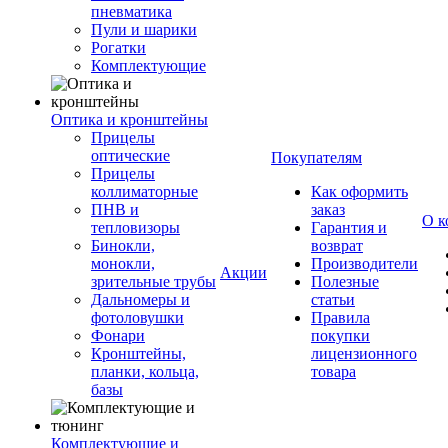
пневматика
Пули и шарики
Рогатки
Комплектующие
Оптика и кронштейны
Прицелы
оптические
Покупателям
Прицелы
коллиматорные
Как оформить
ПНВ и
заказ
О к
тепловизоры
Гарантия и
Бинокли,
возврат
монокли,
Производители
Акции
зрительные трубы
Полезные
Дальномеры и
статьи
фотоловушки
Правила
Фонари
покупки
Кронштейны,
лицензионного
планки, кольца,
товара
базы
Комплектующие и