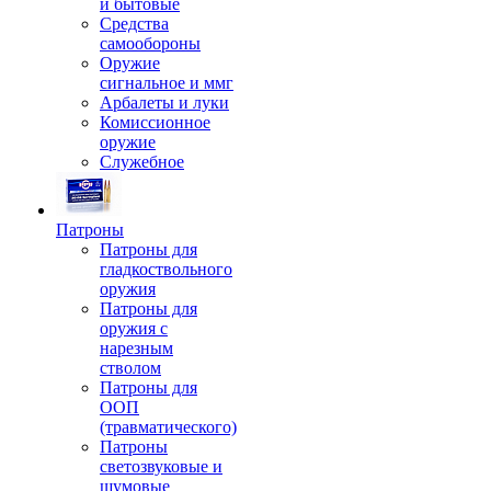
и бытовые
Средства
самообороны
Оружие
сигнальное и ммг
Арбалеты и луки
Комиссионное
оружие
Служебное
Патроны
Патроны для
гладкоствольного
оружия
Патроны для
оружия с
нарезным
стволом
Патроны для
ООП
(травматического)
Патроны
светозвуковые и
шумовые