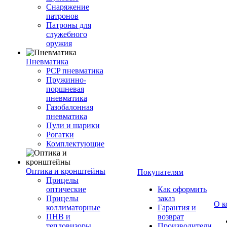
Снаряжение
патронов
Патроны для
служебного
оружия
Пневматика
PCP пневматика
Пружинно-
поршневая
пневматика
Газобалонная
пневматика
Пули и шарики
Рогатки
Комплектующие
Оптика и кронштейны
Покупателям
Прицелы
оптические
Как оформить
Прицелы
заказ
О к
коллиматорные
Гарантия и
ПНВ и
возврат
тепловизоры
Производители