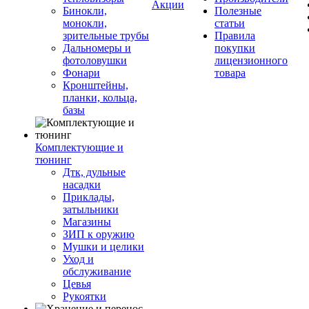
Акции
Бинокли,
Полезные
монокли,
статьи
зрительные трубы
Правила
Дальномеры и
покупки
фотоловушки
лицензионного
Фонари
товара
Кронштейны,
планки, кольца,
базы
Комплектующие и
тюнинг
Дтк, дульные
насадки
Приклады,
затыльники
Магазины
ЗИП к оружию
Мушки и целики
Уход и
обслуживание
Цевья
Рукоятки