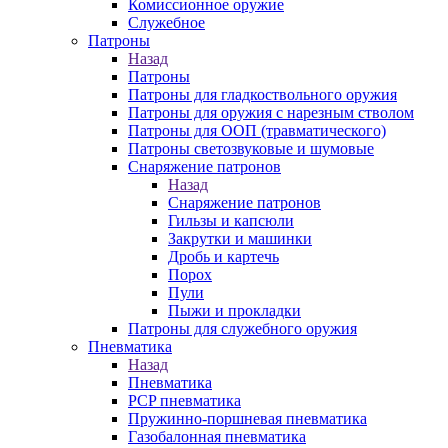
Комиссионное оружие
Служебное
Патроны
Назад
Патроны
Патроны для гладкоствольного оружия
Патроны для оружия с нарезным стволом
Патроны для ООП (травматического)
Патроны светозвуковые и шумовые
Снаряжение патронов
Назад
Снаряжение патронов
Гильзы и капсюли
Закрутки и машинки
Дробь и картечь
Порох
Пули
Пыжи и прокладки
Патроны для служебного оружия
Пневматика
Назад
Пневматика
PCP пневматика
Пружинно-поршневая пневматика
Газобалонная пневматика