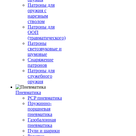
Патроны для
оружия с
нарезным
стволом
Патроны для
ООП
(травматического)
Патроны
светозвуковые и
шумовые
Снаряжение
патронов
Патроны для
служебного
оружия
Пневматика
PCP пневматика
Пружинно-
поршневая
пневматика
Газобалонная
пневматика
Пули и шарики