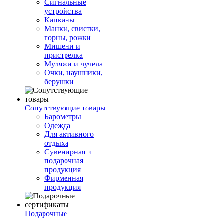
Сигнальные
устройства
Капканы
Манки, свистки,
горны, рожки
Мишени и
пристрелка
Муляжи и чучела
Очки, наушники,
берушки
Сопутствующие товары
Барометры
Одежда
Для активного
отдыха
Сувенирная и
подарочная
продукция
Фирменная
продукция
Подарочные