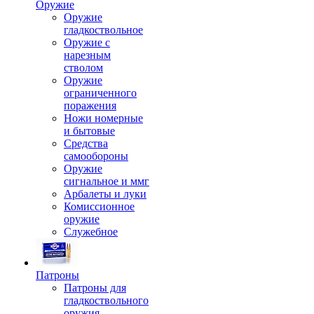
Оружие
Оружие
гладкоствольное
Оружие с
нарезным
стволом
Оружие
ограниченного
поражения
Ножи номерные
и бытовые
Средства
самообороны
Оружие
сигнальное и ммг
Арбалеты и луки
Комиссионное
оружие
Служебное
Патроны
Патроны для
гладкоствольного
оружия