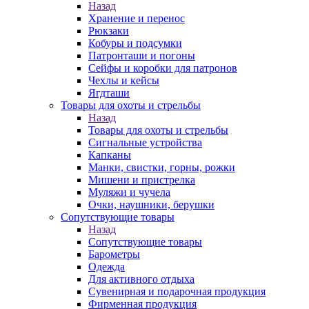
Назад
Хранение и перенос
Рюкзаки
Кобуры и подсумки
Патронташи и погоны
Сейфы и коробки для патронов
Чехлы и кейсы
Ягдташи
Товары для охоты и стрельбы
Назад
Товары для охоты и стрельбы
Сигнальные устройства
Капканы
Манки, свистки, горны, рожки
Мишени и пристрелка
Муляжи и чучела
Очки, наушники, берушки
Сопутствующие товары
Назад
Сопутствующие товары
Барометры
Одежда
Для активного отдыха
Сувенирная и подарочная продукция
Фирменная продукция