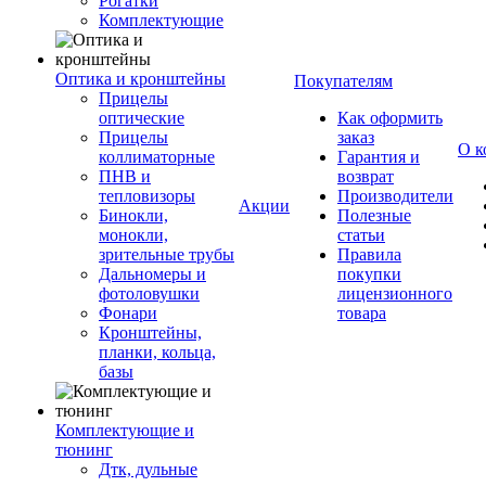
Рогатки
Комплектующие
Оптика и кронштейны
Покупателям
Прицелы
оптические
Как оформить
Прицелы
заказ
О к
коллиматорные
Гарантия и
ПНВ и
возврат
тепловизоры
Производители
Акции
Бинокли,
Полезные
монокли,
статьи
зрительные трубы
Правила
Дальномеры и
покупки
фотоловушки
лицензионного
Фонари
товара
Кронштейны,
планки, кольца,
базы
Комплектующие и
тюнинг
Дтк, дульные