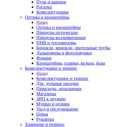
Пули и шарики
Рогатки
Комплектующие
Оптика и кронштейны
Назад
Оптика и кронштейны
Прицелы оптические
Прицелы коллиматорные
ПНВ и тепловизоры
Бинокли, монокли, зрительные трубы
Дальномеры и фотоловушки
Фонари
Кронштейны, планки, кольца, базы
Комплектующие и тюнинг
Назад
Комплектующие и тюнинг
Дтк, дульные насадки
Приклады, затыльники
Магазины
ЗИП к оружию
Мушки и целики
Уход и обслуживание
Цевья
Рукоятки
Хранение и перенос