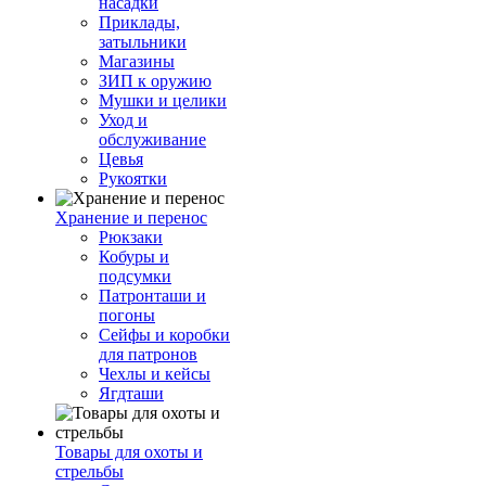
насадки
Приклады,
затыльники
Магазины
ЗИП к оружию
Мушки и целики
Уход и
обслуживание
Цевья
Рукоятки
Хранение и перенос
Рюкзаки
Кобуры и
подсумки
Патронташи и
погоны
Сейфы и коробки
для патронов
Чехлы и кейсы
Ягдташи
Товары для охоты и
стрельбы