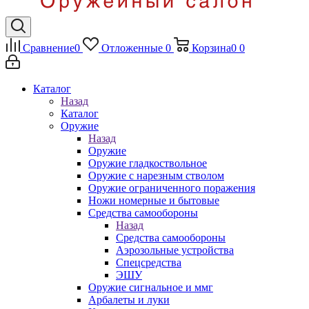
Сравнение
0
Отложенные
0
Корзина
0
0
Каталог
Назад
Каталог
Оружие
Назад
Оружие
Оружие гладкоствольное
Оружие с нарезным стволом
Оружие ограниченного поражения
Ножи номерные и бытовые
Средства самообороны
Назад
Средства самообороны
Аэрозольные устройства
Спецсредства
ЭШУ
Оружие сигнальное и ммг
Арбалеты и луки