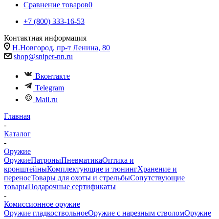
Сравнение товаров
0
+7 (800) 333-16-53
Контактная информация
Н.Новгород, пр-т Ленина, 80
shop@sniper-nn.ru
Вконтакте
Telegram
Mail.ru
Главная
-
Каталог
-
Оружие
Оружие
Патроны
Пневматика
Оптика и
кронштейны
Комплектующие и тюнинг
Хранение и
перенос
Товары для охоты и стрельбы
Сопутствующие
товары
Подарочные сертификаты
-
Комиссионное оружие
Оружие гладкоствольное
Оружие с нарезным стволом
Оружие