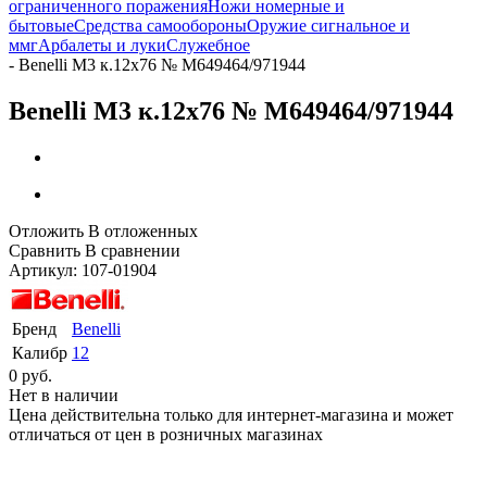
ограниченного поражения
Ножи номерные и
бытовые
Средства самообороны
Оружие сигнальное и
ммг
Арбалеты и луки
Служебное
-
Benelli M3 к.12х76 № M649464/971944
Benelli M3 к.12х76 № M649464/971944
Отложить
В отложенных
Сравнить
В сравнении
Артикул:
107-01904
Бренд
Benelli
Калибр
12
0 руб.
Нет в наличии
Цена действительна только для интернет-магазина и может
отличаться от цен в розничных магазинах