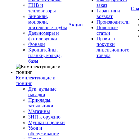
ПНВ и
заказ
О к
тепловизоры
Гарантия и
Бинокли,
возврат
монокли,
Производители
Акции
зрительные трубы
Полезные
Дальномеры и
статьи
фотоловушки
Правила
Фонари
покупки
Кронштейны,
лицензионного
планки, кольца,
товара
базы
Комплектующие и
тюнинг
Дтк, дульные
насадки
Приклады,
затыльники
Магазины
ЗИП к оружию
Мушки и целики
Уход и
обслуживание