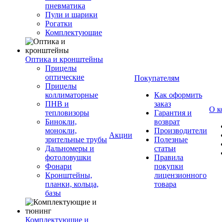
пневматика
Пули и шарики
Рогатки
Комплектующие
Оптика и кронштейны
Прицелы
оптические
Покупателям
Прицелы
коллиматорные
Как оформить
ПНВ и
заказ
О к
тепловизоры
Гарантия и
Бинокли,
возврат
монокли,
Производители
Акции
зрительные трубы
Полезные
Дальномеры и
статьи
фотоловушки
Правила
Фонари
покупки
Кронштейны,
лицензионного
планки, кольца,
товара
базы
Комплектующие и