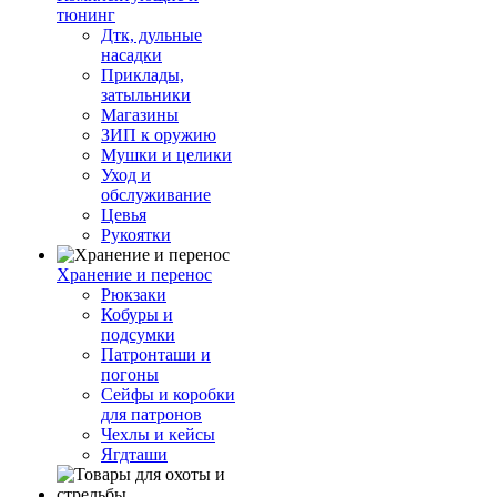
тюнинг
Дтк, дульные
насадки
Приклады,
затыльники
Магазины
ЗИП к оружию
Мушки и целики
Уход и
обслуживание
Цевья
Рукоятки
Хранение и перенос
Рюкзаки
Кобуры и
подсумки
Патронташи и
погоны
Сейфы и коробки
для патронов
Чехлы и кейсы
Ягдташи