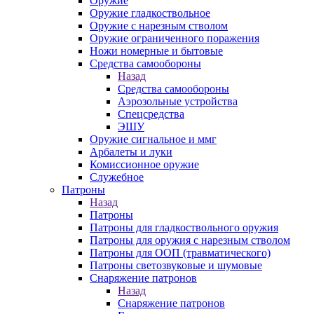
Оружие
Оружие гладкоствольное
Оружие с нарезным стволом
Оружие ограниченного поражения
Ножи номерные и бытовые
Средства самообороны
Назад
Средства самообороны
Аэрозольные устройства
Спецсредства
ЭШУ
Оружие сигнальное и ммг
Арбалеты и луки
Комиссионное оружие
Служебное
Патроны
Назад
Патроны
Патроны для гладкоствольного оружия
Патроны для оружия с нарезным стволом
Патроны для ООП (травматического)
Патроны светозвуковые и шумовые
Снаряжение патронов
Назад
Снаряжение патронов