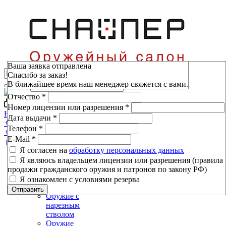
Зарезервировать
Ваша заявка отправлена
Спасибо за заказ!
Фамилия
*
В ближайшее время наш менеджер свяжется с вами.
Имя
*
Отчество
*
Войти
Мой кабинет
Номер лицензии или разрешения
*
Н.Новгород, пр-т Ленина, 80
Дата выдачи
*
+7 (800) 333-16-53
Телефон
*
+7 (800) 333-16-53
E-Mail
*
Каталог
Я согласен на
обработку персональных данных
Я являюсь владельцем лицензии или разрешения (правила
Оружие
продажи гражданского оружия и патронов по закону РФ)
Оружие
Я ознакомлен с условиями резерва
гладкоствольное
Отправить
Оружие с
нарезным
стволом
Оружие