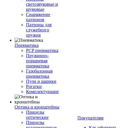
светозвуковые и
шумовые
Снаряжение
патронов
Патроны для
служебного
оружия
Пневматика
PCP пневматика
Пружинно-
поршневая
пневматика
Газобалонная
пневматика
Пули и шарики
Рогатки
Комплектующие
Оптика и кронштейны
Прицелы
оптические
Покупателям
Прицелы
коллиматорные
Как оформить