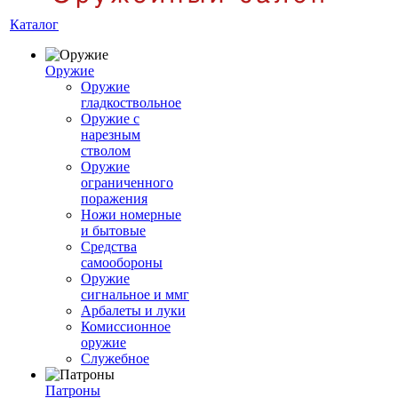
Каталог
Оружие
Оружие
гладкоствольное
Оружие с
нарезным
стволом
Оружие
ограниченного
поражения
Ножи номерные
и бытовые
Средства
самообороны
Оружие
сигнальное и ммг
Арбалеты и луки
Комиссионное
оружие
Служебное
Патроны