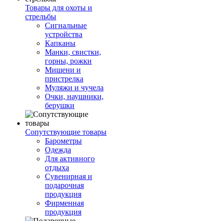
Товары для охоты и
стрельбы
Сигнальные
устройства
Капканы
Манки, свистки,
горны, рожки
Мишени и
пристрелка
Муляжи и чучела
Очки, наушники,
берушки
Сопутствующие товары
Барометры
Одежда
Для активного
отдыха
Сувенирная и
подарочная
продукция
Фирменная
продукция