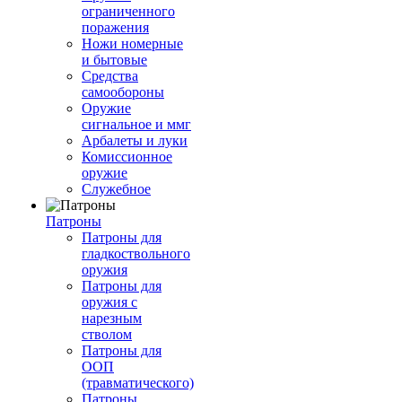
ограниченного
поражения
Ножи номерные
и бытовые
Средства
самообороны
Оружие
сигнальное и ммг
Арбалеты и луки
Комиссионное
оружие
Служебное
Патроны
Патроны для
гладкоствольного
оружия
Патроны для
оружия с
нарезным
стволом
Патроны для
ООП
(травматического)
Патроны