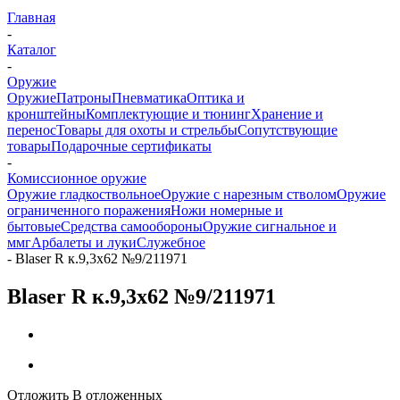
Главная
-
Каталог
-
Оружие
Оружие
Патроны
Пневматика
Оптика и
кронштейны
Комплектующие и тюнинг
Хранение и
перенос
Товары для охоты и стрельбы
Сопутствующие
товары
Подарочные сертификаты
-
Комиссионное оружие
Оружие гладкоствольное
Оружие с нарезным стволом
Оружие
ограниченного поражения
Ножи номерные и
бытовые
Средства самообороны
Оружие сигнальное и
ммг
Арбалеты и луки
Служебное
-
Blaser R к.9,3х62 №9/211971
Blaser R к.9,3х62 №9/211971
Отложить
В отложенных