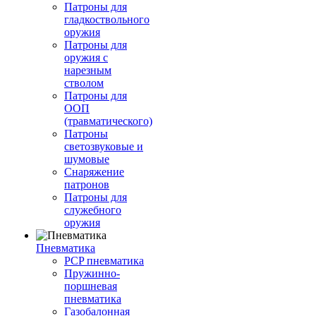
Патроны для
гладкоствольного
оружия
Патроны для
оружия с
нарезным
стволом
Патроны для
ООП
(травматического)
Патроны
светозвуковые и
шумовые
Снаряжение
патронов
Патроны для
служебного
оружия
Пневматика
PCP пневматика
Пружинно-
поршневая
пневматика
Газобалонная