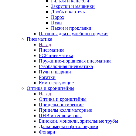
Гильзы и капсюли
Закрутки и машинки
Дробь и картечь
Порох
Пули
Пыжи и прокладки
Патроны для служебного оружия
Пневматика
Назад
Пневматика
PCP пневматика
Пружинно-поршневая пневматика
Газобалонная пневматика
Пули и шарики
Рогатки
Комплектующие
Оптика и кронштейны
Назад
Оптика и кронштейны
Прицелы оптические
Прицелы коллиматорные
ПНВ и тепловизоры
Бинокли, монокли, зрительные трубы
Дальномеры и фотоловушки
Фонари