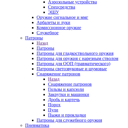
Аэрозольные устройства
Спецсредства
ЭШУ
Оружие сигнальное и ммг
Арбалеты и луки
Комиссионное оружие
Служебное
Патроны
Назад
Патроны
Патроны для гладкоствольного оружия
Патроны для оружия с нарезным стволом
Патроны для ООП (травматического)
Патроны светозвуковые и шумовые
Снаряжение патронов
Назад
Снаряжение патронов
Гильзы и капсюли
Закрутки и машинки
Дробь и картечь
Порох
Пули
Пыжи и прокладки
Патроны для служебного оружия
Пневматика