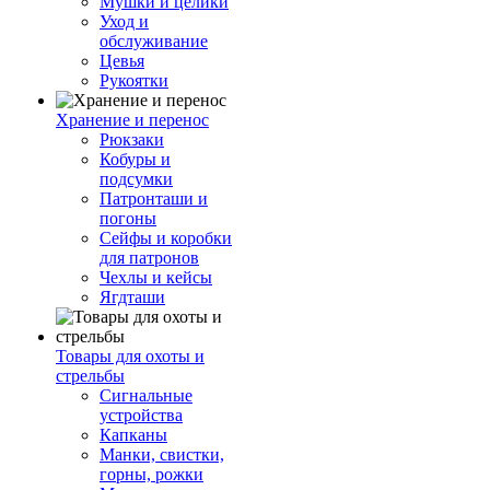
Мушки и целики
Уход и
обслуживание
Цевья
Рукоятки
Хранение и перенос
Рюкзаки
Кобуры и
подсумки
Патронташи и
погоны
Сейфы и коробки
для патронов
Чехлы и кейсы
Ягдташи
Товары для охоты и
стрельбы
Сигнальные
устройства
Капканы
Манки, свистки,
горны, рожки