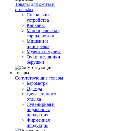
Товары для охоты и
стрельбы
Сигнальные
устройства
Капканы
Манки, свистки,
горны, рожки
Мишени и
пристрелка
Муляжи и чучела
Очки, наушники,
берушки
Сопутствующие товары
Барометры
Одежда
Для активного
отдыха
Сувенирная и
подарочная
продукция
Фирменная
продукция