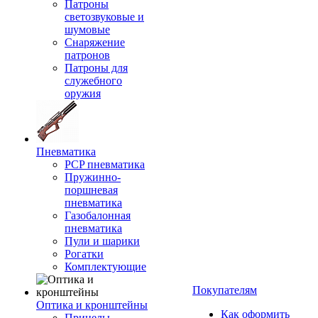
Патроны
светозвуковые и
шумовые
Снаряжение
патронов
Патроны для
служебного
оружия
Пневматика
PCP пневматика
Пружинно-
поршневая
пневматика
Газобалонная
пневматика
Пули и шарики
Рогатки
Комплектующие
Покупателям
Оптика и кронштейны
Как оформить
Прицелы