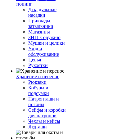
тюнинг
Дтк, дульные
насадки
Приклады,
затыльники
Магазины
ЗИП к оружию
Мушки и целики
Уход и
обслуживание
Цевья
Рукоятки
Хранение и перенос
Рюкзаки
Кобуры и
подсумки
Патронташи и
погоны
Сейфы и коробки
для патронов
Чехлы и кейсы
Ягдташи