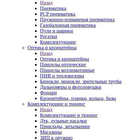
Назад
Пневматика
PCP пневматика
Пружинно-поршневая пневматика
Газобалонная пневматика
Пули и шарики
Рогатки
Комплектующие
Оптика и кронштейны
Назад
Оптика и кронштейны
Прицелы оптические
Прицелы коллиматорные
ПНВ и тепловизоры
Бинокли, монокли, зрительные трубы
Дальномеры и фотоловушки
Фонари
Кронштейны, планки, кольца, базы
Комплектующие и тюнинг
Назад
Комплектующие и тюнинг
Дтк, дульные насадки
Приклады, затыльники
Магазины
ЗИП к оружию