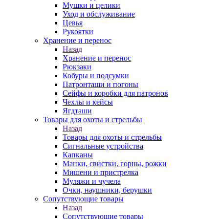
Мушки и целики
Уход и обслуживание
Цевья
Рукоятки
Хранение и перенос
Назад
Хранение и перенос
Рюкзаки
Кобуры и подсумки
Патронташи и погоны
Сейфы и коробки для патронов
Чехлы и кейсы
Ягдташи
Товары для охоты и стрельбы
Назад
Товары для охоты и стрельбы
Сигнальные устройства
Капканы
Манки, свистки, горны, рожки
Мишени и пристрелка
Муляжи и чучела
Очки, наушники, берушки
Сопутствующие товары
Назад
Сопутствующие товары