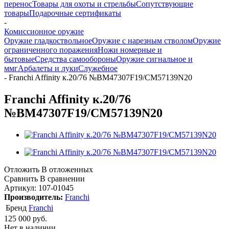
перенос
Товары для охоты и стрельбы
Сопутствующие
товары
Подарочные сертификаты
-
Комиссионное оружие
Оружие гладкоствольное
Оружие с нарезным стволом
Оружие
ограниченного поражения
Ножи номерные и
бытовые
Средства самообороны
Оружие сигнальное и
ммг
Арбалеты и луки
Служебное
-
Franchi Affinity к.20/76 №ВМ47307F19/CM57139N20
Franchi Affinity к.20/76
№ВМ47307F19/CM57139N20
Отложить
В отложенных
Сравнить
В сравнении
Артикул:
107-01045
Производитель:
Franchi
Бренд
Franchi
125 000
руб.
Нет в наличии