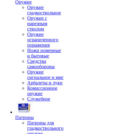
Оружие
Оружие
гладкоствольное
Оружие с
нарезным
стволом
Оружие
ограниченного
поражения
Ножи номерные
и бытовые
Средства
самообороны
Оружие
сигнальное и ммг
Арбалеты и луки
Комиссионное
оружие
Служебное
Патроны
Патроны для
гладкоствольного
оружия