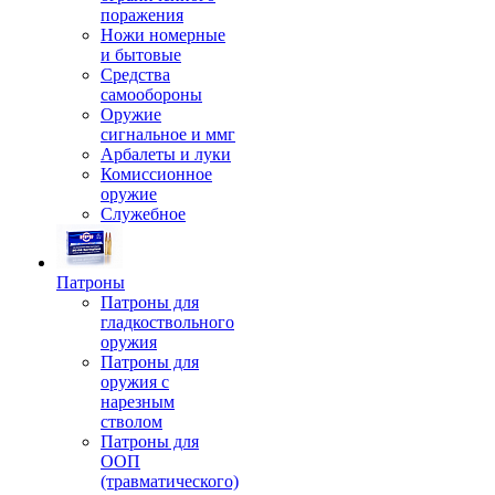
поражения
Ножи номерные
и бытовые
Средства
самообороны
Оружие
сигнальное и ммг
Арбалеты и луки
Комиссионное
оружие
Служебное
Патроны
Патроны для
гладкоствольного
оружия
Патроны для
оружия с
нарезным
стволом
Патроны для
ООП
(травматического)