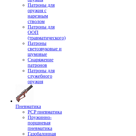
Патроны для
оружия с
нарезным
стволом
Патроны для
ООП
(травматического)
Патроны
светозвуковые и
шумовые
Снаряжение
патронов
Патроны для
служебного
оружия
Пневматика
PCP пневматика
Пружинно-
поршневая
пневматика
Газобалонная