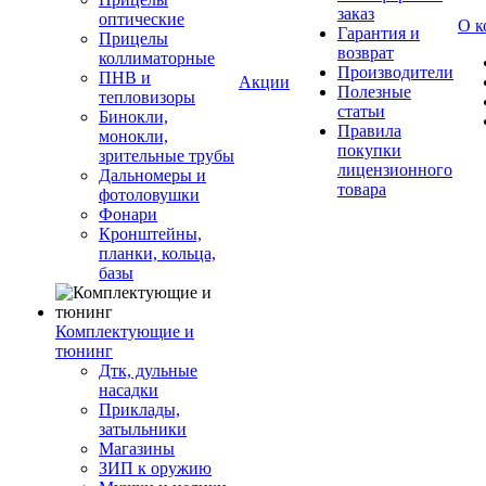
заказ
оптические
О к
Гарантия и
Прицелы
возврат
коллиматорные
Производители
ПНВ и
Акции
Полезные
тепловизоры
статьи
Бинокли,
Правила
монокли,
покупки
зрительные трубы
лицензионного
Дальномеры и
товара
фотоловушки
Фонари
Кронштейны,
планки, кольца,
базы
Комплектующие и
тюнинг
Дтк, дульные
насадки
Приклады,
затыльники
Магазины
ЗИП к оружию