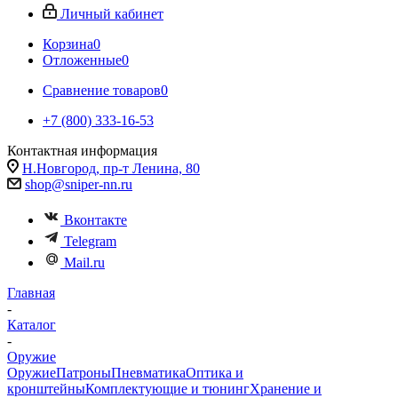
Личный кабинет
Корзина
0
Отложенные
0
Сравнение товаров
0
+7 (800) 333-16-53
Контактная информация
Н.Новгород, пр-т Ленина, 80
shop@sniper-nn.ru
Вконтакте
Telegram
Mail.ru
Главная
-
Каталог
-
Оружие
Оружие
Патроны
Пневматика
Оптика и
кронштейны
Комплектующие и тюнинг
Хранение и