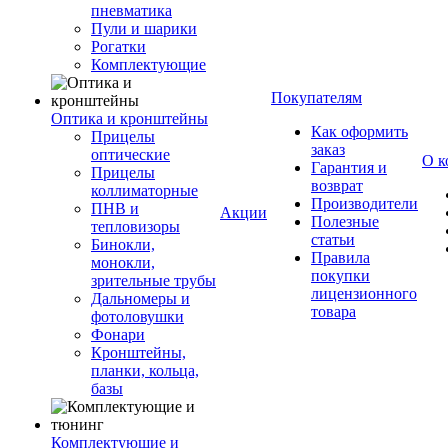
пневматика
Пули и шарики
Рогатки
Комплектующие
Покупателям
Оптика и кронштейны
Как оформить
Прицелы
заказ
оптические
О к
Гарантия и
Прицелы
возврат
коллиматорные
Производители
ПНВ и
Акции
Полезные
тепловизоры
статьи
Бинокли,
Правила
монокли,
покупки
зрительные трубы
лицензионного
Дальномеры и
товара
фотоловушки
Фонари
Кронштейны,
планки, кольца,
базы
Комплектующие и