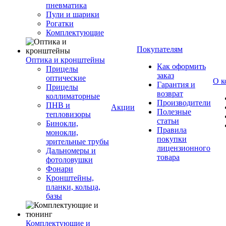
пневматика
Пули и шарики
Рогатки
Комплектующие
Покупателям
Оптика и кронштейны
Как оформить
Прицелы
заказ
оптические
О к
Гарантия и
Прицелы
возврат
коллиматорные
Производители
ПНВ и
Акции
Полезные
тепловизоры
статьи
Бинокли,
Правила
монокли,
покупки
зрительные трубы
лицензионного
Дальномеры и
товара
фотоловушки
Фонари
Кронштейны,
планки, кольца,
базы
Комплектующие и