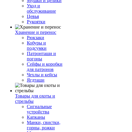
Мушки и целики
Уход и
обслуживание
Цевья
Рукоятки
Хранение и перенос
Рюкзаки
Кобуры и
подсумки
Патронташи и
погоны
Сейфы и коробки
для патронов
Чехлы и кейсы
Ягдташи
Товары для охоты и
стрельбы
Сигнальные
устройства
Капканы
Манки, свистки,
горны, рожки