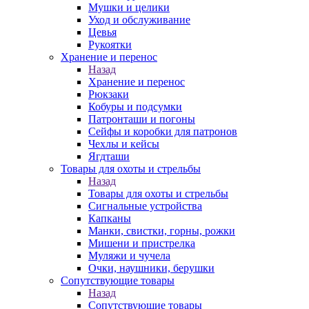
Мушки и целики
Уход и обслуживание
Цевья
Рукоятки
Хранение и перенос
Назад
Хранение и перенос
Рюкзаки
Кобуры и подсумки
Патронташи и погоны
Сейфы и коробки для патронов
Чехлы и кейсы
Ягдташи
Товары для охоты и стрельбы
Назад
Товары для охоты и стрельбы
Сигнальные устройства
Капканы
Манки, свистки, горны, рожки
Мишени и пристрелка
Муляжи и чучела
Очки, наушники, берушки
Сопутствующие товары
Назад
Сопутствующие товары