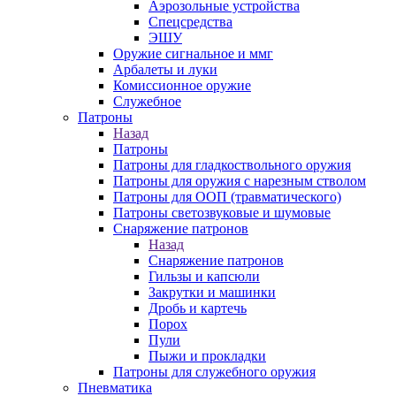
Аэрозольные устройства
Спецсредства
ЭШУ
Оружие сигнальное и ммг
Арбалеты и луки
Комиссионное оружие
Служебное
Патроны
Назад
Патроны
Патроны для гладкоствольного оружия
Патроны для оружия с нарезным стволом
Патроны для ООП (травматического)
Патроны светозвуковые и шумовые
Снаряжение патронов
Назад
Снаряжение патронов
Гильзы и капсюли
Закрутки и машинки
Дробь и картечь
Порох
Пули
Пыжи и прокладки
Патроны для служебного оружия
Пневматика