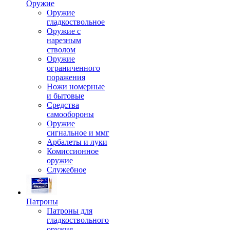
Оружие
Оружие
гладкоствольное
Оружие с
нарезным
стволом
Оружие
ограниченного
поражения
Ножи номерные
и бытовые
Средства
самообороны
Оружие
сигнальное и ммг
Арбалеты и луки
Комиссионное
оружие
Служебное
Патроны
Патроны для
гладкоствольного
оружия