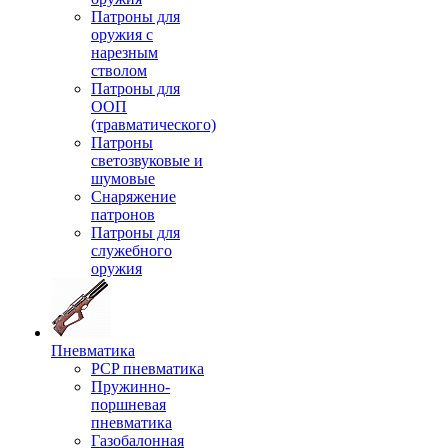
Патроны для
оружия с
нарезным
стволом
Патроны для
ООП
(травматического)
Патроны
светозвуковые и
шумовые
Снаряжение
патронов
Патроны для
служебного
оружия
Пневматика
PCP пневматика
Пружинно-
поршневая
пневматика
Газобалонная