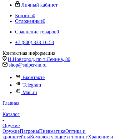
Личный кабинет
Корзина
0
Отложенные
0
Сравнение товаров
0
+7 (800) 333-16-53
Контактная информация
Н.Новгород, пр-т Ленина, 80
shop@sniper-nn.ru
Вконтакте
Telegram
Mail.ru
Главная
-
Каталог
-
Оружие
Оружие
Патроны
Пневматика
Оптика и
кронштейны
Комплектующие и тюнинг
Хранение и