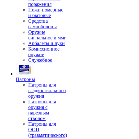
поражения
Ножи номерные
и бытовые
Средства
самообороны
Оружие
сигнальное и ммг
Арбалеты и луки
Комиссионное
оружие
Служебное
Патроны
Патроны для
гладкоствольного
оружия
Патроны для
оружия с
нарезным
стволом
Патроны для
ООП
(травматического)