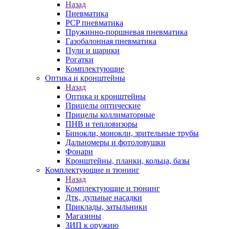
Назад
Пневматика
PCP пневматика
Пружинно-поршневая пневматика
Газобалонная пневматика
Пули и шарики
Рогатки
Комплектующие
Оптика и кронштейны
Назад
Оптика и кронштейны
Прицелы оптические
Прицелы коллиматорные
ПНВ и тепловизоры
Бинокли, монокли, зрительные трубы
Дальномеры и фотоловушки
Фонари
Кронштейны, планки, кольца, базы
Комплектующие и тюнинг
Назад
Комплектующие и тюнинг
Дтк, дульные насадки
Приклады, затыльники
Магазины
ЗИП к оружию