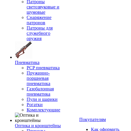
Патроны
светозвуковые и
шумовые
Снаряжение
патронов
Патроны для
служебного
оружия
Пневматика
PCP пневматика
Пружинно-
поршневая
пневматика
Газобалонная
пневматика
Пули и шарики
Рогатки
Комплектующие
Покупателям
Оптика и кронштейны
Как оформить
Прицелы