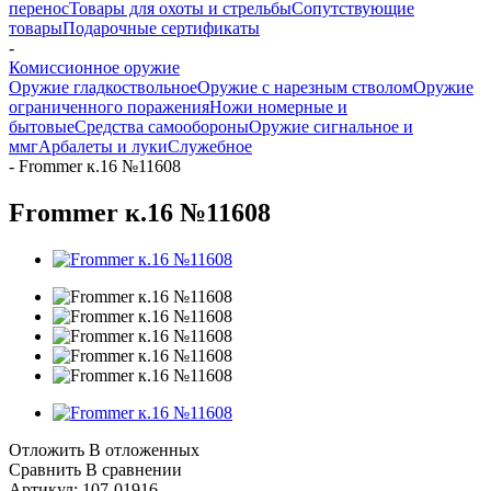
перенос
Товары для охоты и стрельбы
Сопутствующие
товары
Подарочные сертификаты
-
Комиссионное оружие
Оружие гладкоствольное
Оружие с нарезным стволом
Оружие
ограниченного поражения
Ножи номерные и
бытовые
Средства самообороны
Оружие сигнальное и
ммг
Арбалеты и луки
Служебное
-
Frommer к.16 №11608
Frommer к.16 №11608
Отложить
В отложенных
Сравнить
В сравнении
Артикул:
107-01916