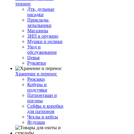
тюнинг
Дтк, дульные
насадки
Приклады,
затыльники
Магазины
ЗИП к оружию
Мушки и целики
Уход и
обслуживание
Цевья
Рукоятки
Хранение и перенос
Рюкзаки
Кобуры и
подсумки
Патронташи и
погоны
Сейфы и коробки
для патронов
Чехлы и кейсы
Ягдташи