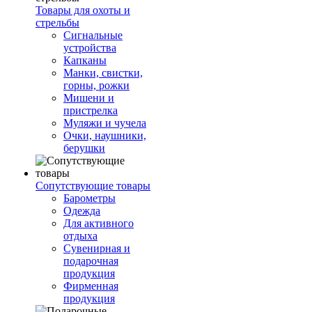
Товары для охоты и
стрельбы
Сигнальные
устройства
Капканы
Манки, свистки,
горны, рожки
Мишени и
пристрелка
Муляжи и чучела
Очки, наушники,
берушки
Сопутствующие товары
Барометры
Одежда
Для активного
отдыха
Сувенирная и
подарочная
продукция
Фирменная
продукция