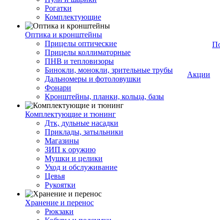
Рогатки
Комплектующие
Оптика и кронштейны
Прицелы оптические
П
Прицелы коллиматорные
ПНВ и тепловизоры
Бинокли, монокли, зрительные трубы
Акции
Дальномеры и фотоловушки
Фонари
Кронштейны, планки, кольца, базы
Комплектующие и тюнинг
Дтк, дульные насадки
Приклады, затыльники
Магазины
ЗИП к оружию
Мушки и целики
Уход и обслуживание
Цевья
Рукоятки
Хранение и перенос
Рюкзаки