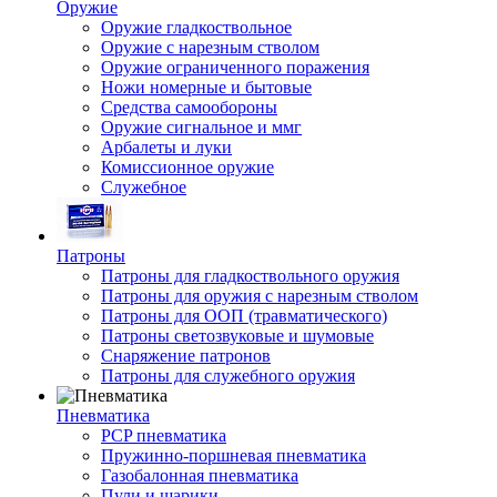
Оружие
Оружие гладкоствольное
Оружие с нарезным стволом
Оружие ограниченного поражения
Ножи номерные и бытовые
Средства самообороны
Оружие сигнальное и ммг
Арбалеты и луки
Комиссионное оружие
Служебное
Патроны
Патроны для гладкоствольного оружия
Патроны для оружия с нарезным стволом
Патроны для ООП (травматического)
Патроны светозвуковые и шумовые
Снаряжение патронов
Патроны для служебного оружия
Пневматика
PCP пневматика
Пружинно-поршневая пневматика
Газобалонная пневматика
Пули и шарики