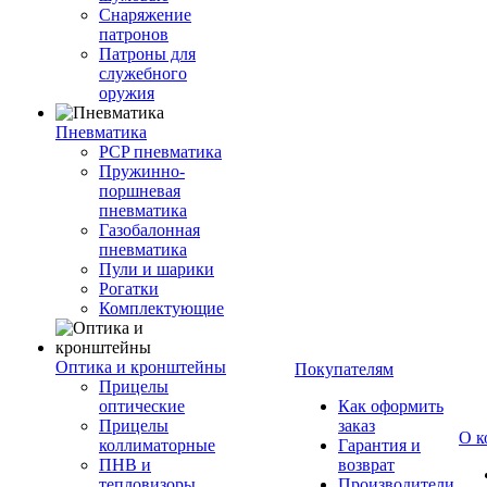
Снаряжение
патронов
Патроны для
служебного
оружия
Пневматика
PCP пневматика
Пружинно-
поршневая
пневматика
Газобалонная
пневматика
Пули и шарики
Рогатки
Комплектующие
Оптика и кронштейны
Покупателям
Прицелы
оптические
Как оформить
Прицелы
заказ
О к
коллиматорные
Гарантия и
ПНВ и
возврат
тепловизоры
Производители