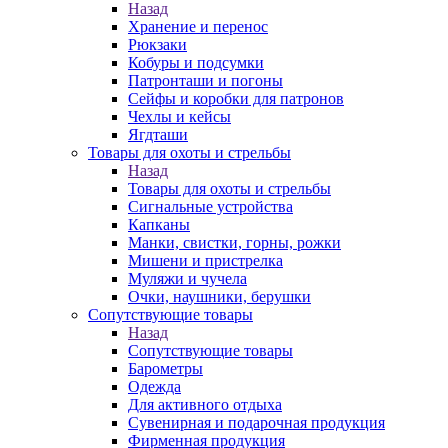
Назад
Хранение и перенос
Рюкзаки
Кобуры и подсумки
Патронташи и погоны
Сейфы и коробки для патронов
Чехлы и кейсы
Ягдташи
Товары для охоты и стрельбы
Назад
Товары для охоты и стрельбы
Сигнальные устройства
Капканы
Манки, свистки, горны, рожки
Мишени и пристрелка
Муляжи и чучела
Очки, наушники, берушки
Сопутствующие товары
Назад
Сопутствующие товары
Барометры
Одежда
Для активного отдыха
Сувенирная и подарочная продукция
Фирменная продукция