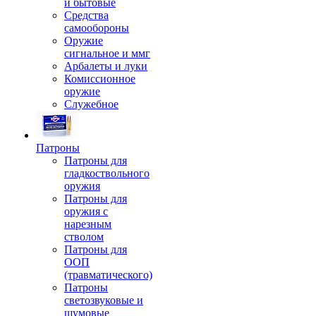
и бытовые
Средства
самообороны
Оружие
сигнальное и ммг
Арбалеты и луки
Комиссионное
оружие
Служебное
Патроны
Патроны для
гладкоствольного
оружия
Патроны для
оружия с
нарезным
стволом
Патроны для
ООП
(травматического)
Патроны
светозвуковые и
шумовые