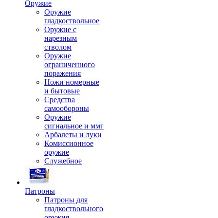
Оружие
Оружие
гладкоствольное
Оружие с
нарезным
стволом
Оружие
ограниченного
поражения
Ножи номерные
и бытовые
Средства
самообороны
Оружие
сигнальное и ммг
Арбалеты и луки
Комиссионное
оружие
Служебное
Патроны
Патроны для
гладкоствольного
оружия