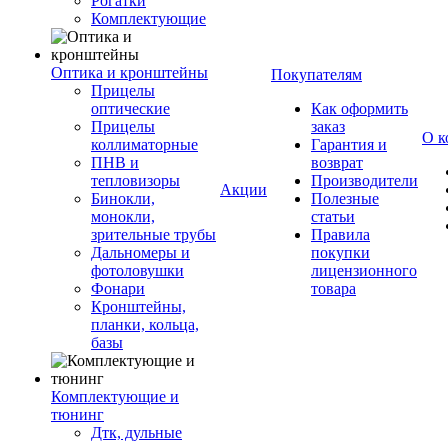
Рогатки
Комплектующие
Оптика и кронштейны
Покупателям
Прицелы
оптические
Как оформить
Прицелы
заказ
О к
коллиматорные
Гарантия и
ПНВ и
возврат
тепловизоры
Производители
Акции
Бинокли,
Полезные
монокли,
статьи
зрительные трубы
Правила
Дальномеры и
покупки
фотоловушки
лицензионного
Фонари
товара
Кронштейны,
планки, кольца,
базы
Комплектующие и
тюнинг
Дтк, дульные