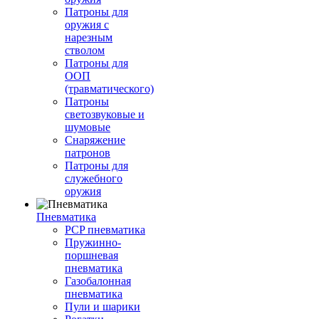
Патроны для
оружия с
нарезным
стволом
Патроны для
ООП
(травматического)
Патроны
светозвуковые и
шумовые
Снаряжение
патронов
Патроны для
служебного
оружия
Пневматика
PCP пневматика
Пружинно-
поршневая
пневматика
Газобалонная
пневматика
Пули и шарики