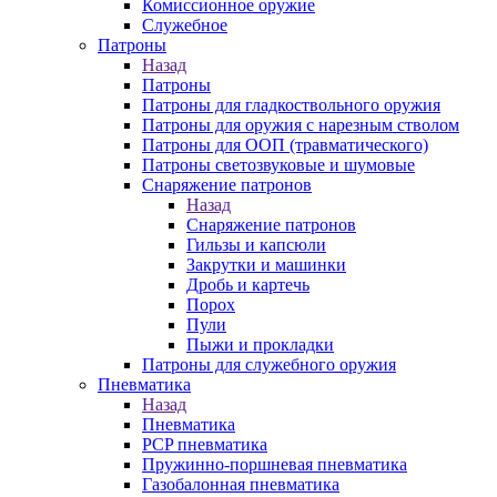
Комиссионное оружие
Служебное
Патроны
Назад
Патроны
Патроны для гладкоствольного оружия
Патроны для оружия с нарезным стволом
Патроны для ООП (травматического)
Патроны светозвуковые и шумовые
Снаряжение патронов
Назад
Снаряжение патронов
Гильзы и капсюли
Закрутки и машинки
Дробь и картечь
Порох
Пули
Пыжи и прокладки
Патроны для служебного оружия
Пневматика
Назад
Пневматика
PCP пневматика
Пружинно-поршневая пневматика
Газобалонная пневматика