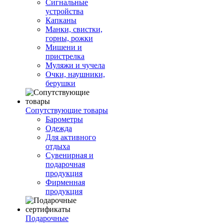
Сигнальные
устройства
Капканы
Манки, свистки,
горны, рожки
Мишени и
пристрелка
Муляжи и чучела
Очки, наушники,
берушки
Сопутствующие товары
Барометры
Одежда
Для активного
отдыха
Сувенирная и
подарочная
продукция
Фирменная
продукция
Подарочные