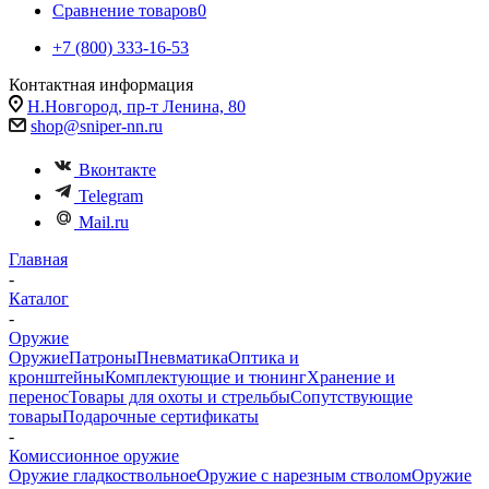
Сравнение товаров
0
+7 (800) 333-16-53
Контактная информация
Н.Новгород, пр-т Ленина, 80
shop@sniper-nn.ru
Вконтакте
Telegram
Mail.ru
Главная
-
Каталог
-
Оружие
Оружие
Патроны
Пневматика
Оптика и
кронштейны
Комплектующие и тюнинг
Хранение и
перенос
Товары для охоты и стрельбы
Сопутствующие
товары
Подарочные сертификаты
-
Комиссионное оружие
Оружие гладкоствольное
Оружие с нарезным стволом
Оружие