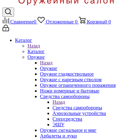
Сравнение
0
Отложенные
0
Корзина
0
0
Каталог
Назад
Каталог
Оружие
Назад
Оружие
Оружие гладкоствольное
Оружие с нарезным стволом
Оружие ограниченного поражения
Ножи номерные и бытовые
Средства самообороны
Назад
Средства самообороны
Аэрозольные устройства
Спецсредства
ЭШУ
Оружие сигнальное и ммг
Арбалеты и луки