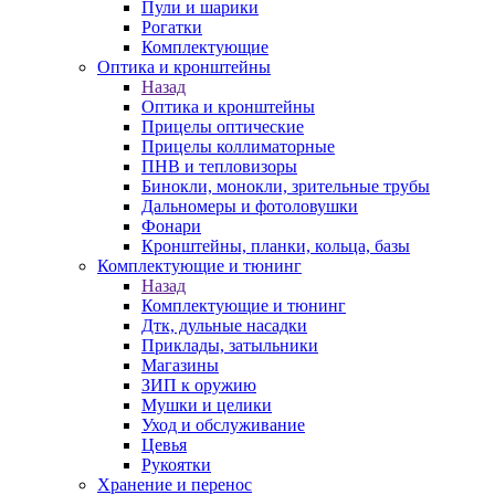
Пули и шарики
Рогатки
Комплектующие
Оптика и кронштейны
Назад
Оптика и кронштейны
Прицелы оптические
Прицелы коллиматорные
ПНВ и тепловизоры
Бинокли, монокли, зрительные трубы
Дальномеры и фотоловушки
Фонари
Кронштейны, планки, кольца, базы
Комплектующие и тюнинг
Назад
Комплектующие и тюнинг
Дтк, дульные насадки
Приклады, затыльники
Магазины
ЗИП к оружию
Мушки и целики
Уход и обслуживание
Цевья
Рукоятки
Хранение и перенос