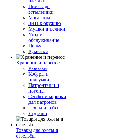
насадки
Приклады,
затыльники
Магазины
ЗИП к оружию
Мушки и целики
Уход и
обслуживание
Цевья
Рукоятки
Хранение и перенос
Рюкзаки
Кобуры и
подсумки
Патронташи и
погоны
Сейфы и коробки
для патронов
Чехлы и кейсы
Ягдташи
Товары для охоты и
стрельбы