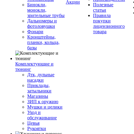
Акции
Бинокли,
Полезные
монокли,
статьи
зрительные трубы
Правила
Дальномеры и
покупки
фотоловушки
лицензионного
Фонари
товара
Кронштейны,
планки, кольца,
базы
Комплектующие и
тюнинг
Дтк, дульные
насадки
Приклады,
затыльники
Магазины
ЗИП к оружию
Мушки и целики
Уход и
обслуживание
Цевья
Рукоятки