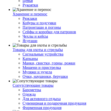
Цевья
Рукоятки
Хранение и перенос
Рюкзаки
Кобуры и подсумки
Патронташи и погоны
Сейфы и коробки для патронов
Чехлы и кейсы
Ягдташи
Товары для охоты и стрельбы
Сигнальные устройства
Капканы
Манки, свистки, горны, рожки
Мишени и пристрелка
Муляжи и чучела
Очки, наушники, берушки
Сопутствующие товары
Барометры
Одежда
Для активного отдыха
Сувенирная и подарочная продукция
Фирменная продукция