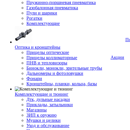
Пружинно-поршневая пневматика
Газобалонная пневматика
Пули и шарики
Рогатки
Комплектующие
П
Оптика и кронштейны
Прицелы оптические
Акции
Прицелы коллиматорные
ПНВ и тепловизоры
Бинокли, монокли, зрительные трубы
Дальномеры и фотоловушки
Фонари
Кронштейны, планки, кольца, базы
Комплектующие и тюнинг
Дтк, дульные насадки
Приклады, затыльники
Магазины
ЗИП к оружию
Мушки и целики
Уход и обслуживание