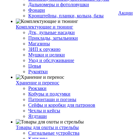
Дальномеры и фотоловушки
Фонари
Акции
Кронштейны, планки, кольца, базы
Комплектующие и тюнинг
Дтк, дульные насадки
Приклады, затыльники
Магазины
ЗИП к оружию
Мушки и целики
Уход и обслуживание
Цевья
Рукоятки
Хранение и перенос
Рюкзаки
Кобуры и подсумки
Патронташи и погоны
Сейфы и коробки для патронов
Чехлы и кейсы
Ягдташи
Товары для охоты и стрельбы
Сигнальные устройства
Капканы