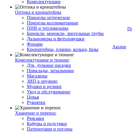
Комплектующие
Оптика и кронштейны
Прицелы оптические
Прицелы коллиматорные
ПНВ и тепловизоры
П
Бинокли, монокли, зрительные трубы
Дальномеры и фотоловушки
Фонари
Акции
Кронштейны, планки, кольца, базы
Комплектующие и тюнинг
Дтк, дульные насадки
Приклады, затыльники
Магазины
ЗИП к оружию
Мушки и целики
Уход и обслуживание
Цевья
Рукоятки
Хранение и перенос
Рюкзаки
Кобуры и подсумки
Патронташи и погоны