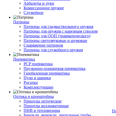
Арбалеты и луки
Комиссионное оружие
Служебное
Патроны
Патроны для гладкоствольного оружия
Патроны для оружия с нарезным стволом
Патроны для ООП (травматического)
Патроны светозвуковые и шумовые
Снаряжение патронов
Патроны для служебного оружия
Пневматика
PCP пневматика
Пружинно-поршневая пневматика
Газобалонная пневматика
Пули и шарики
Рогатки
Комплектующие
Оптика и кронштейны
Прицелы оптические
Прицелы коллиматорные
ПНВ и тепловизоры
П
Бинокли, монокли, зрительные трубы