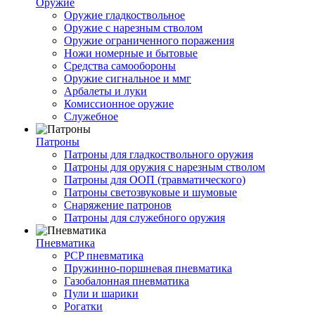
Оружие
Оружие гладкоствольное
Оружие с нарезным стволом
Оружие ограниченного поражения
Ножи номерные и бытовые
Средства самообороны
Оружие сигнальное и ммг
Арбалеты и луки
Комиссионное оружие
Служебное
Патроны
Патроны для гладкоствольного оружия
Патроны для оружия с нарезным стволом
Патроны для ООП (травматического)
Патроны светозвуковые и шумовые
Снаряжение патронов
Патроны для служебного оружия
Пневматика
PCP пневматика
Пружинно-поршневая пневматика
Газобалонная пневматика
Пули и шарики
Рогатки