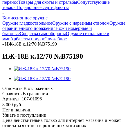
перенос
Товары для охоты и стрельбы
Сопутствующие
товары
Подарочные сертификаты
-
Комиссионное оружие
Оружие гладкоствольное
Оружие с нарезным стволом
Оружие
ограниченного поражения
Ножи номерные и
бытовые
Средства самообороны
Оружие сигнальное и
ммг
Арбалеты и луки
Служебное
-
ИЖ-18Е к.12/70 №В75190
ИЖ-18Е к.12/70 №В75190
Отложить
В отложенных
Сравнить
В сравнении
Артикул:
107-01096
8 000
руб.
Нет в наличии
Узнать о поступлении
Цена действительна только для интернет-магазина и может
отличаться от цен в розничных магазинах