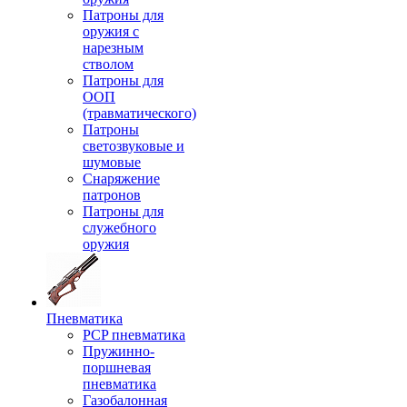
Патроны для
оружия с
нарезным
стволом
Патроны для
ООП
(травматического)
Патроны
светозвуковые и
шумовые
Снаряжение
патронов
Патроны для
служебного
оружия
Пневматика
PCP пневматика
Пружинно-
поршневая
пневматика
Газобалонная