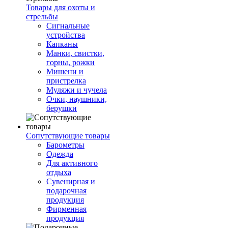
Товары для охоты и
стрельбы
Сигнальные
устройства
Капканы
Манки, свистки,
горны, рожки
Мишени и
пристрелка
Муляжи и чучела
Очки, наушники,
берушки
Сопутствующие товары
Барометры
Одежда
Для активного
отдыха
Сувенирная и
подарочная
продукция
Фирменная
продукция