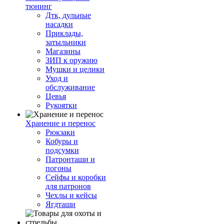
тюнинг
Дтк, дульные
насадки
Приклады,
затыльники
Магазины
ЗИП к оружию
Мушки и целики
Уход и
обслуживание
Цевья
Рукоятки
Хранение и перенос
Рюкзаки
Кобуры и
подсумки
Патронташи и
погоны
Сейфы и коробки
для патронов
Чехлы и кейсы
Ягдташи