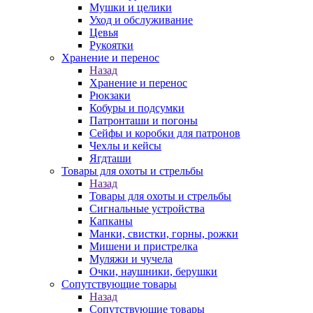
Мушки и целики
Уход и обслуживание
Цевья
Рукоятки
Хранение и перенос
Назад
Хранение и перенос
Рюкзаки
Кобуры и подсумки
Патронташи и погоны
Сейфы и коробки для патронов
Чехлы и кейсы
Ягдташи
Товары для охоты и стрельбы
Назад
Товары для охоты и стрельбы
Сигнальные устройства
Капканы
Манки, свистки, горны, рожки
Мишени и пристрелка
Муляжи и чучела
Очки, наушники, берушки
Сопутствующие товары
Назад
Сопутствующие товары