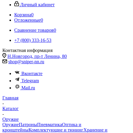
Личный кабинет
Корзина
0
Отложенные
0
Сравнение товаров
0
+7 (800) 333-16-53
Контактная информация
Н.Новгород, пр-т Ленина, 80
shop@sniper-nn.ru
Вконтакте
Telegram
Mail.ru
Главная
-
Каталог
-
Оружие
Оружие
Патроны
Пневматика
Оптика и
кронштейны
Комплектующие и тюнинг
Хранение и