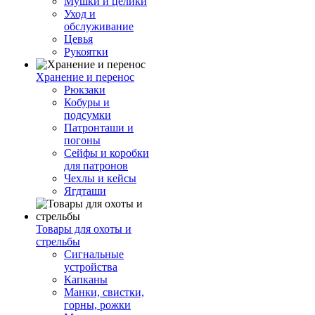
Мушки и целики
Уход и
обслуживание
Цевья
Рукоятки
Хранение и перенос
Рюкзаки
Кобуры и
подсумки
Патронташи и
погоны
Сейфы и коробки
для патронов
Чехлы и кейсы
Ягдташи
Товары для охоты и
стрельбы
Сигнальные
устройства
Капканы
Манки, свистки,
горны, рожки