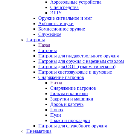
Аэрозольные устройства
Спецсредства
ЭШУ
Оружие сигнальное и ммг
Арбалеты и луки
Комиссионное оружие
Служебное
Патроны
Назад
Патроны
Патроны для гладкоствольного оружия
Патроны для оружия с нарезным стволом
Патроны для ООП (травматического)
Патроны светозвуковые и шумовые
Снаряжение патронов
Назад
Снаряжение патронов
Гильзы и капсюли
Закрутки и машинки
Дробь и картечь
Порох
Пули
Пыжи и прокладки
Патроны для служебного оружия
Пневматика