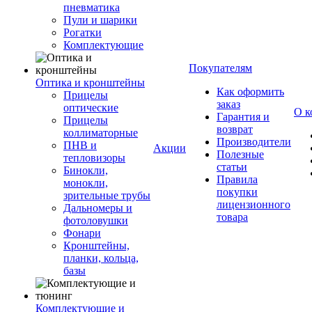
пневматика
Пули и шарики
Рогатки
Комплектующие
Покупателям
Оптика и кронштейны
Как оформить
Прицелы
заказ
оптические
О к
Гарантия и
Прицелы
возврат
коллиматорные
Производители
ПНВ и
Акции
Полезные
тепловизоры
статьи
Бинокли,
Правила
монокли,
покупки
зрительные трубы
лицензионного
Дальномеры и
товара
фотоловушки
Фонари
Кронштейны,
планки, кольца,
базы
Комплектующие и