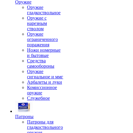
Оружие
Оружие
гладкоствольное
Оружие с
нарезным
стволом
Оружие
ограниченного
поражения
Ножи номерные
и бытовые
Средства
самообороны
Оружие
сигнальное и ммг
Арбалеты и луки
Комиссионное
оружие
Служебное
Патроны
Патроны для
гладкоствольного
оружия