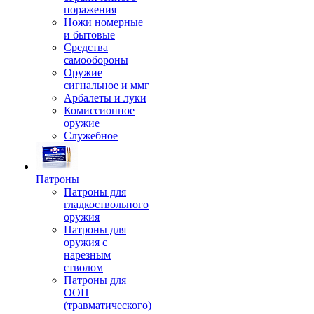
поражения
Ножи номерные
и бытовые
Средства
самообороны
Оружие
сигнальное и ммг
Арбалеты и луки
Комиссионное
оружие
Служебное
Патроны
Патроны для
гладкоствольного
оружия
Патроны для
оружия с
нарезным
стволом
Патроны для
ООП
(травматического)