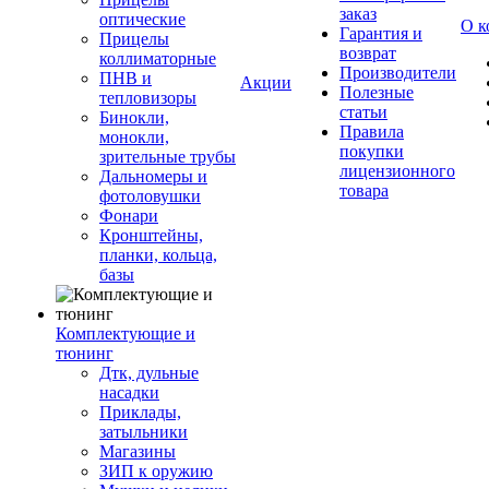
заказ
оптические
О к
Гарантия и
Прицелы
возврат
коллиматорные
Производители
ПНВ и
Акции
Полезные
тепловизоры
статьи
Бинокли,
Правила
монокли,
покупки
зрительные трубы
лицензионного
Дальномеры и
товара
фотоловушки
Фонари
Кронштейны,
планки, кольца,
базы
Комплектующие и
тюнинг
Дтк, дульные
насадки
Приклады,
затыльники
Магазины
ЗИП к оружию