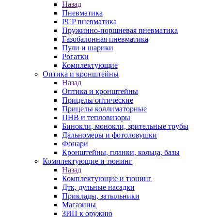
Назад
Пневматика
PCP пневматика
Пружинно-поршневая пневматика
Газобалонная пневматика
Пули и шарики
Рогатки
Комплектующие
Оптика и кронштейны
Назад
Оптика и кронштейны
Прицелы оптические
Прицелы коллиматорные
ПНВ и тепловизоры
Бинокли, монокли, зрительные трубы
Дальномеры и фотоловушки
Фонари
Кронштейны, планки, кольца, базы
Комплектующие и тюнинг
Назад
Комплектующие и тюнинг
Дтк, дульные насадки
Приклады, затыльники
Магазины
ЗИП к оружию