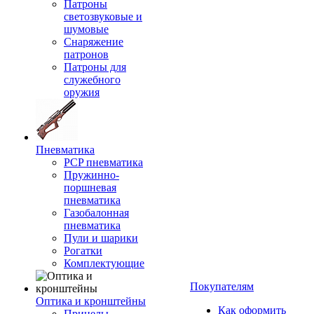
Патроны
светозвуковые и
шумовые
Снаряжение
патронов
Патроны для
служебного
оружия
Пневматика
PCP пневматика
Пружинно-
поршневая
пневматика
Газобалонная
пневматика
Пули и шарики
Рогатки
Комплектующие
Покупателям
Оптика и кронштейны
Как оформить
Прицелы