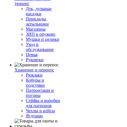
тюнинг
Дтк, дульные
насадки
Приклады,
затыльники
Магазины
ЗИП к оружию
Мушки и целики
Уход и
обслуживание
Цевья
Рукоятки
Хранение и перенос
Рюкзаки
Кобуры и
подсумки
Патронташи и
погоны
Сейфы и коробки
для патронов
Чехлы и кейсы
Ягдташи