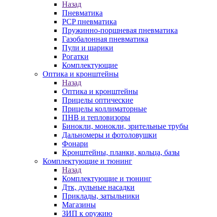
Назад
Пневматика
PCP пневматика
Пружинно-поршневая пневматика
Газобалонная пневматика
Пули и шарики
Рогатки
Комплектующие
Оптика и кронштейны
Назад
Оптика и кронштейны
Прицелы оптические
Прицелы коллиматорные
ПНВ и тепловизоры
Бинокли, монокли, зрительные трубы
Дальномеры и фотоловушки
Фонари
Кронштейны, планки, кольца, базы
Комплектующие и тюнинг
Назад
Комплектующие и тюнинг
Дтк, дульные насадки
Приклады, затыльники
Магазины
ЗИП к оружию