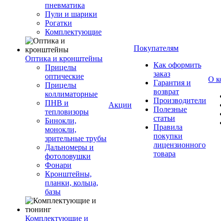
пневматика
Пули и шарики
Рогатки
Комплектующие
Покупателям
Оптика и кронштейны
Как оформить
Прицелы
заказ
оптические
О к
Гарантия и
Прицелы
возврат
коллиматорные
Производители
ПНВ и
Акции
Полезные
тепловизоры
статьи
Бинокли,
Правила
монокли,
покупки
зрительные трубы
лицензионного
Дальномеры и
товара
фотоловушки
Фонари
Кронштейны,
планки, кольца,
базы
Комплектующие и