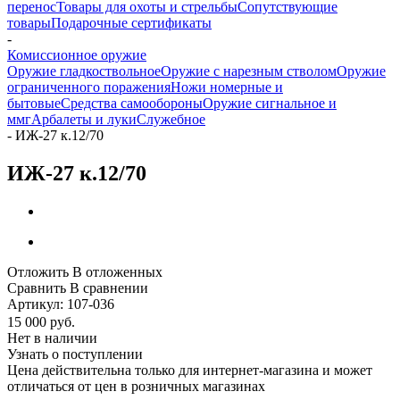
перенос
Товары для охоты и стрельбы
Сопутствующие
товары
Подарочные сертификаты
-
Комиссионное оружие
Оружие гладкоствольное
Оружие с нарезным стволом
Оружие
ограниченного поражения
Ножи номерные и
бытовые
Средства самообороны
Оружие сигнальное и
ммг
Арбалеты и луки
Служебное
-
ИЖ-27 к.12/70
ИЖ-27 к.12/70
Отложить
В отложенных
Сравнить
В сравнении
Артикул:
107-036
15 000
руб.
Нет в наличии
Узнать о поступлении
Цена действительна только для интернет-магазина и может
отличаться от цен в розничных магазинах