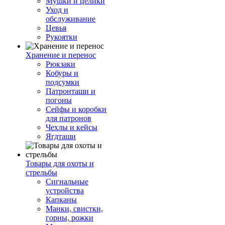
Мушки и целики
Уход и
обслуживание
Цевья
Рукоятки
Хранение и перенос
Рюкзаки
Кобуры и
подсумки
Патронташи и
погоны
Сейфы и коробки
для патронов
Чехлы и кейсы
Ягдташи
Товары для охоты и
стрельбы
Сигнальные
устройства
Капканы
Манки, свистки,
горны, рожки