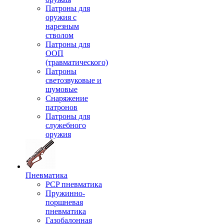
Патроны для
оружия с
нарезным
стволом
Патроны для
ООП
(травматического)
Патроны
светозвуковые и
шумовые
Снаряжение
патронов
Патроны для
служебного
оружия
Пневматика
PCP пневматика
Пружинно-
поршневая
пневматика
Газобалонная