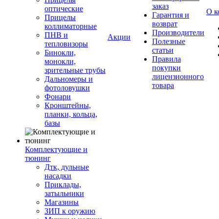
заказ
оптические
О к
Гарантия и
Прицелы
возврат
коллиматорные
Производители
ПНВ и
Акции
Полезные
тепловизоры
статьи
Бинокли,
Правила
монокли,
покупки
зрительные трубы
лицензионного
Дальномеры и
товара
фотоловушки
Фонари
Кронштейны,
планки, кольца,
базы
Комплектующие и
тюнинг
Дтк, дульные
насадки
Приклады,
затыльники
Магазины
ЗИП к оружию