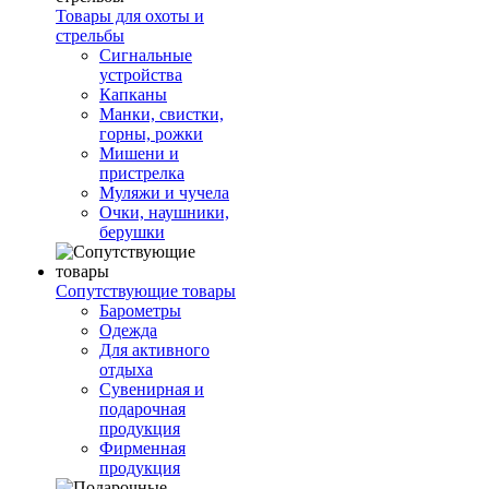
Товары для охоты и
стрельбы
Сигнальные
устройства
Капканы
Манки, свистки,
горны, рожки
Мишени и
пристрелка
Муляжи и чучела
Очки, наушники,
берушки
Сопутствующие товары
Барометры
Одежда
Для активного
отдыха
Сувенирная и
подарочная
продукция
Фирменная
продукция