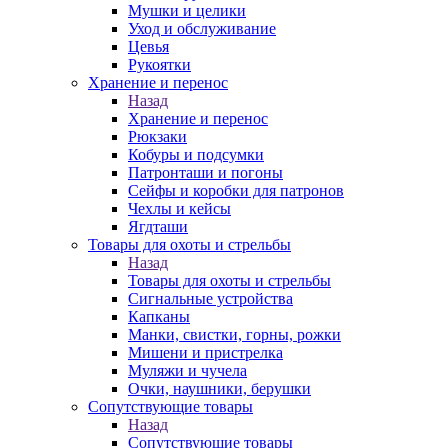
Мушки и целики
Уход и обслуживание
Цевья
Рукоятки
Хранение и перенос
Назад
Хранение и перенос
Рюкзаки
Кобуры и подсумки
Патронташи и погоны
Сейфы и коробки для патронов
Чехлы и кейсы
Ягдташи
Товары для охоты и стрельбы
Назад
Товары для охоты и стрельбы
Сигнальные устройства
Капканы
Манки, свистки, горны, рожки
Мишени и пристрелка
Муляжи и чучела
Очки, наушники, берушки
Сопутствующие товары
Назад
Сопутствующие товары