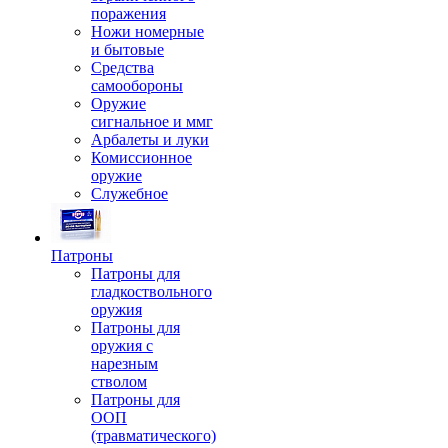
поражения
Ножи номерные
и бытовые
Средства
самообороны
Оружие
сигнальное и ммг
Арбалеты и луки
Комиссионное
оружие
Служебное
Патроны
Патроны для
гладкоствольного
оружия
Патроны для
оружия с
нарезным
стволом
Патроны для
ООП
(травматического)