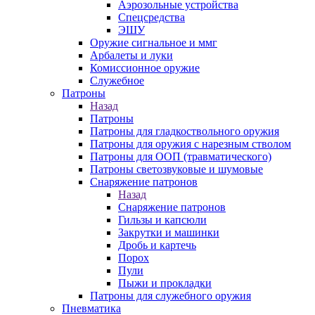
Аэрозольные устройства
Спецсредства
ЭШУ
Оружие сигнальное и ммг
Арбалеты и луки
Комиссионное оружие
Служебное
Патроны
Назад
Патроны
Патроны для гладкоствольного оружия
Патроны для оружия с нарезным стволом
Патроны для ООП (травматического)
Патроны светозвуковые и шумовые
Снаряжение патронов
Назад
Снаряжение патронов
Гильзы и капсюли
Закрутки и машинки
Дробь и картечь
Порох
Пули
Пыжи и прокладки
Патроны для служебного оружия
Пневматика