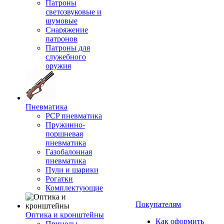
Патроны
светозвуковые и
шумовые
Снаряжение
патронов
Патроны для
служебного
оружия
Пневматика
PCP пневматика
Пружинно-
поршневая
пневматика
Газобалонная
пневматика
Пули и шарики
Рогатки
Комплектующие
Покупателям
Оптика и кронштейны
Как оформить
Прицелы