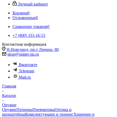
Личный кабинет
Корзина
0
Отложенные
0
Сравнение товаров
0
+7 (800) 333-16-53
Контактная информация
Н.Новгород, пр-т Ленина, 80
shop@sniper-nn.ru
Вконтакте
Telegram
Mail.ru
Главная
-
Каталог
-
Оружие
Оружие
Патроны
Пневматика
Оптика и
кронштейны
Комплектующие и тюнинг
Хранение и