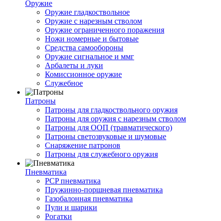
Оружие
Оружие гладкоствольное
Оружие с нарезным стволом
Оружие ограниченного поражения
Ножи номерные и бытовые
Средства самообороны
Оружие сигнальное и ммг
Арбалеты и луки
Комиссионное оружие
Служебное
Патроны
Патроны для гладкоствольного оружия
Патроны для оружия с нарезным стволом
Патроны для ООП (травматического)
Патроны светозвуковые и шумовые
Снаряжение патронов
Патроны для служебного оружия
Пневматика
PCP пневматика
Пружинно-поршневая пневматика
Газобалонная пневматика
Пули и шарики
Рогатки