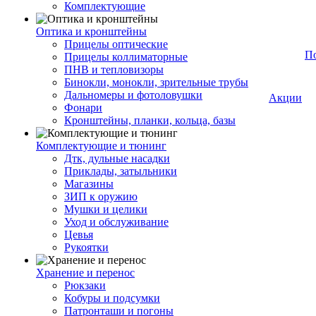
Комплектующие
Оптика и кронштейны
Прицелы оптические
П
Прицелы коллиматорные
ПНВ и тепловизоры
Бинокли, монокли, зрительные трубы
Дальномеры и фотоловушки
Акции
Фонари
Кронштейны, планки, кольца, базы
Комплектующие и тюнинг
Дтк, дульные насадки
Приклады, затыльники
Магазины
ЗИП к оружию
Мушки и целики
Уход и обслуживание
Цевья
Рукоятки
Хранение и перенос
Рюкзаки
Кобуры и подсумки
Патронташи и погоны