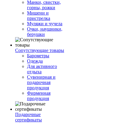
Манки, свистки,
горны, рожки
Мишени и
пристрелка
Муляжи и чучела
Очки, наушники,
берушки
Сопутствующие товары
Барометры
Одежда
Для активного
отдыха
Сувенирная и
подарочная
продукция
Фирменная
продукция
Подарочные
сертификаты