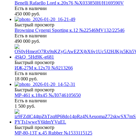
Benelli Rafaello Lord к.20х76 №X033850Н/Н169590V
Есть в наличии
450 000 руб.
Быстрый просмотр
Browning Cynergi Sporting к.12 №22546MV132/22546
Есть в наличии
490 000 руб.
Быстрый просмотр
ИЖ-27М к.12х70 №9213266
Есть в наличии
18 000 руб.
Быстрый просмотр
МР-461 к.18х45 №Л0746105650
Есть в наличии
1 500 руб.
Быстрый просмотр
МР-80-13Т к.45 Rubber №1533115125