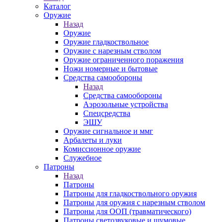
Каталог
Оружие
Назад
Оружие
Оружие гладкоствольное
Оружие с нарезным стволом
Оружие ограниченного поражения
Ножи номерные и бытовые
Средства самообороны
Назад
Средства самообороны
Аэрозольные устройства
Спецсредства
ЭШУ
Оружие сигнальное и ммг
Арбалеты и луки
Комиссионное оружие
Служебное
Патроны
Назад
Патроны
Патроны для гладкоствольного оружия
Патроны для оружия с нарезным стволом
Патроны для ООП (травматического)
Патроны светозвуковые и шумовые