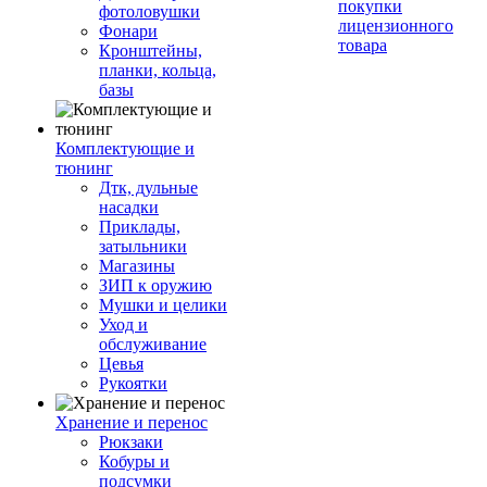
покупки
фотоловушки
лицензионного
Фонари
товара
Кронштейны,
планки, кольца,
базы
Комплектующие и
тюнинг
Дтк, дульные
насадки
Приклады,
затыльники
Магазины
ЗИП к оружию
Мушки и целики
Уход и
обслуживание
Цевья
Рукоятки
Хранение и перенос
Рюкзаки
Кобуры и
подсумки