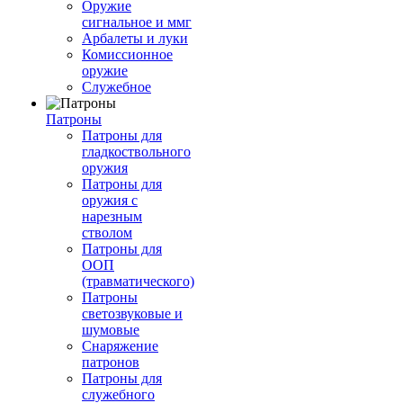
Оружие
сигнальное и ммг
Арбалеты и луки
Комиссионное
оружие
Служебное
Патроны
Патроны для
гладкоствольного
оружия
Патроны для
оружия с
нарезным
стволом
Патроны для
ООП
(травматического)
Патроны
светозвуковые и
шумовые
Снаряжение
патронов
Патроны для
служебного