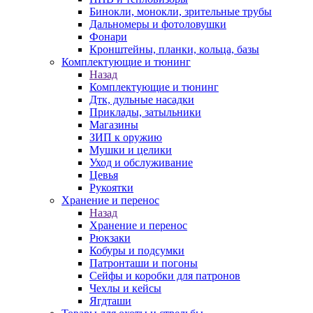
Бинокли, монокли, зрительные трубы
Дальномеры и фотоловушки
Фонари
Кронштейны, планки, кольца, базы
Комплектующие и тюнинг
Назад
Комплектующие и тюнинг
Дтк, дульные насадки
Приклады, затыльники
Магазины
ЗИП к оружию
Мушки и целики
Уход и обслуживание
Цевья
Рукоятки
Хранение и перенос
Назад
Хранение и перенос
Рюкзаки
Кобуры и подсумки
Патронташи и погоны
Сейфы и коробки для патронов
Чехлы и кейсы
Ягдташи