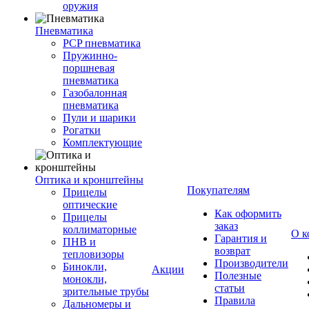
оружия
Пневматика
PCP пневматика
Пружинно-
поршневая
пневматика
Газобалонная
пневматика
Пули и шарики
Рогатки
Комплектующие
Оптика и кронштейны
Покупателям
Прицелы
оптические
Как оформить
Прицелы
заказ
коллиматорные
О к
Гарантия и
ПНВ и
возврат
тепловизоры
Производители
Бинокли,
Акции
Полезные
монокли,
статьи
зрительные трубы
Правила
Дальномеры и