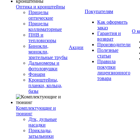
Оптика и кронштейны
Покупателям
Прицелы
оптические
Как оформить
Прицелы
заказ
коллиматорные
О к
Гарантия и
ПНВ и
возврат
тепловизоры
Производители
Бинокли,
Акции
Полезные
монокли,
статьи
зрительные трубы
Правила
Дальномеры и
покупки
фотоловушки
лицензионного
Фонари
товара
Кронштейны,
планки, кольца,
базы
Комплектующие и
тюнинг
Дтк, дульные
насадки
Приклады,
затыльники