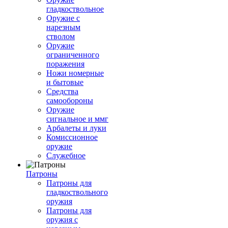
гладкоствольное
Оружие с
нарезным
стволом
Оружие
ограниченного
поражения
Ножи номерные
и бытовые
Средства
самообороны
Оружие
сигнальное и ммг
Арбалеты и луки
Комиссионное
оружие
Служебное
Патроны
Патроны для
гладкоствольного
оружия
Патроны для
оружия с