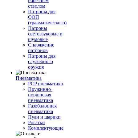
нарезным
стволом
Патроны для
ООП
(травматического)
Патроны
светозвуковые и
шумовые
Снаряжение
патронов
Патроны для
служебного
оружия
Пневматика
PCP пневматика
Пружинно-
поршневая
пневматика
Газобалонная
пневматика
Пули и шарики
Рогатки
Комплектующие