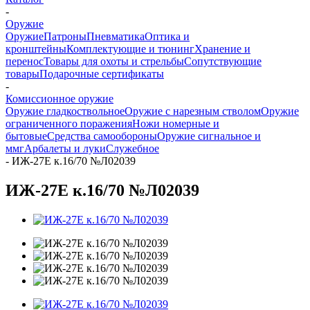
-
Оружие
Оружие
Патроны
Пневматика
Оптика и
кронштейны
Комплектующие и тюнинг
Хранение и
перенос
Товары для охоты и стрельбы
Сопутствующие
товары
Подарочные сертификаты
-
Комиссионное оружие
Оружие гладкоствольное
Оружие с нарезным стволом
Оружие
ограниченного поражения
Ножи номерные и
бытовые
Средства самообороны
Оружие сигнальное и
ммг
Арбалеты и луки
Служебное
-
ИЖ-27Е к.16/70 №Л02039
ИЖ-27Е к.16/70 №Л02039