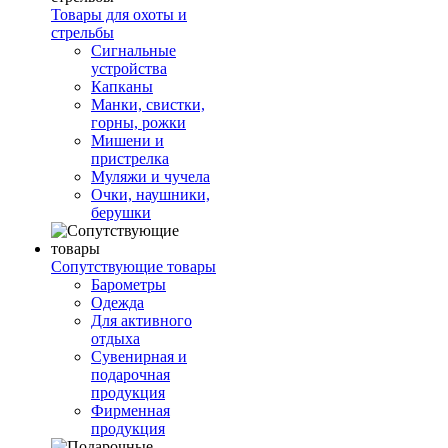
Товары для охоты и
стрельбы
Сигнальные
устройства
Капканы
Манки, свистки,
горны, рожки
Мишени и
пристрелка
Муляжи и чучела
Очки, наушники,
берушки
Сопутствующие товары
Барометры
Одежда
Для активного
отдыха
Сувенирная и
подарочная
продукция
Фирменная
продукция