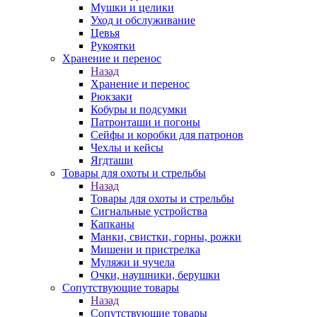
Мушки и целики
Уход и обслуживание
Цевья
Рукоятки
Хранение и перенос
Назад
Хранение и перенос
Рюкзаки
Кобуры и подсумки
Патронташи и погоны
Сейфы и коробки для патронов
Чехлы и кейсы
Ягдташи
Товары для охоты и стрельбы
Назад
Товары для охоты и стрельбы
Сигнальные устройства
Капканы
Манки, свистки, горны, рожки
Мишени и пристрелка
Муляжи и чучела
Очки, наушники, берушки
Сопутствующие товары
Назад
Сопутствующие товары