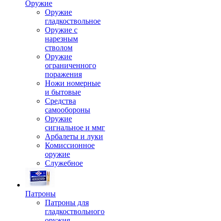
Оружие
Оружие
гладкоствольное
Оружие с
нарезным
стволом
Оружие
ограниченного
поражения
Ножи номерные
и бытовые
Средства
самообороны
Оружие
сигнальное и ммг
Арбалеты и луки
Комиссионное
оружие
Служебное
Патроны
Патроны для
гладкоствольного
оружия