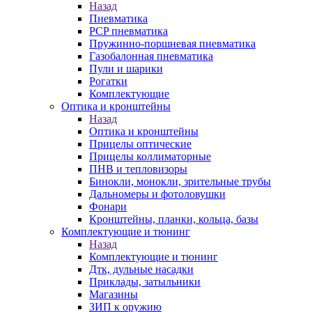
Назад
Пневматика
PCP пневматика
Пружинно-поршневая пневматика
Газобалонная пневматика
Пули и шарики
Рогатки
Комплектующие
Оптика и кронштейны
Назад
Оптика и кронштейны
Прицелы оптические
Прицелы коллиматорные
ПНВ и тепловизоры
Бинокли, монокли, зрительные трубы
Дальномеры и фотоловушки
Фонари
Кронштейны, планки, кольца, базы
Комплектующие и тюнинг
Назад
Комплектующие и тюнинг
Дтк, дульные насадки
Приклады, затыльники
Магазины
ЗИП к оружию