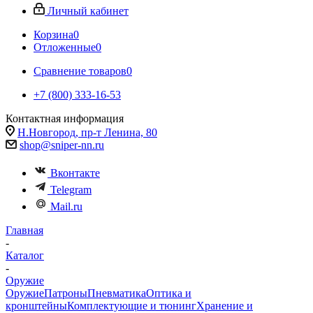
Личный кабинет
Корзина
0
Отложенные
0
Сравнение товаров
0
+7 (800) 333-16-53
Контактная информация
Н.Новгород, пр-т Ленина, 80
shop@sniper-nn.ru
Вконтакте
Telegram
Mail.ru
Главная
-
Каталог
-
Оружие
Оружие
Патроны
Пневматика
Оптика и
кронштейны
Комплектующие и тюнинг
Хранение и