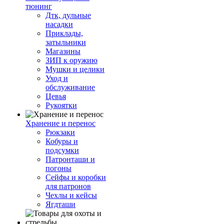
тюнинг
Дтк, дульные
насадки
Приклады,
затыльники
Магазины
ЗИП к оружию
Мушки и целики
Уход и
обслуживание
Цевья
Рукоятки
Хранение и перенос
Рюкзаки
Кобуры и
подсумки
Патронташи и
погоны
Сейфы и коробки
для патронов
Чехлы и кейсы
Ягдташи