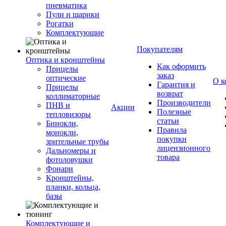
пневматика
Пули и шарики
Рогатки
Комплектующие
Покупателям
Оптика и кронштейны
Как оформить
Прицелы
заказ
оптические
О к
Гарантия и
Прицелы
возврат
коллиматорные
Производители
ПНВ и
Акции
Полезные
тепловизоры
статьи
Бинокли,
Правила
монокли,
покупки
зрительные трубы
лицензионного
Дальномеры и
товара
фотоловушки
Фонари
Кронштейны,
планки, кольца,
базы
Комплектующие и