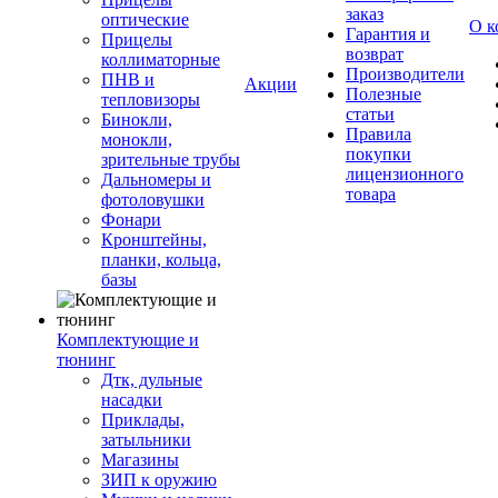
заказ
оптические
О к
Гарантия и
Прицелы
возврат
коллиматорные
Производители
ПНВ и
Акции
Полезные
тепловизоры
статьи
Бинокли,
Правила
монокли,
покупки
зрительные трубы
лицензионного
Дальномеры и
товара
фотоловушки
Фонари
Кронштейны,
планки, кольца,
базы
Комплектующие и
тюнинг
Дтк, дульные
насадки
Приклады,
затыльники
Магазины
ЗИП к оружию