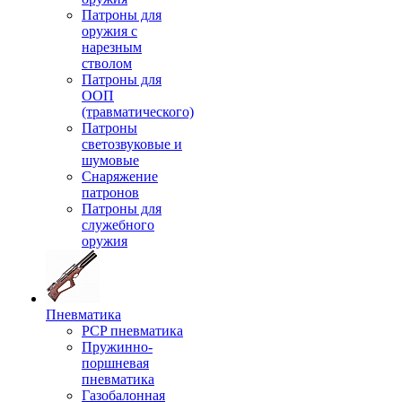
Патроны для
оружия с
нарезным
стволом
Патроны для
ООП
(травматического)
Патроны
светозвуковые и
шумовые
Снаряжение
патронов
Патроны для
служебного
оружия
Пневматика
PCP пневматика
Пружинно-
поршневая
пневматика
Газобалонная