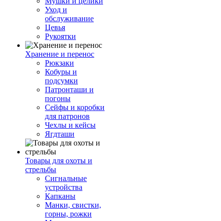
Мушки и целики
Уход и
обслуживание
Цевья
Рукоятки
Хранение и перенос
Рюкзаки
Кобуры и
подсумки
Патронташи и
погоны
Сейфы и коробки
для патронов
Чехлы и кейсы
Ягдташи
Товары для охоты и
стрельбы
Сигнальные
устройства
Капканы
Манки, свистки,
горны, рожки