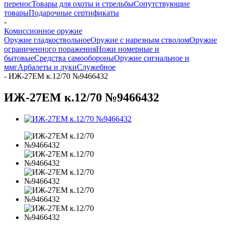
перенос
Товары для охоты и стрельбы
Сопутствующие
товары
Подарочные сертификаты
-
Комиссионное оружие
Оружие гладкоствольное
Оружие с нарезным стволом
Оружие
ограниченного поражения
Ножи номерные и
бытовые
Средства самообороны
Оружие сигнальное и
ммг
Арбалеты и луки
Служебное
-
ИЖ-27ЕМ к.12/70 №9466432
ИЖ-27ЕМ к.12/70 №9466432