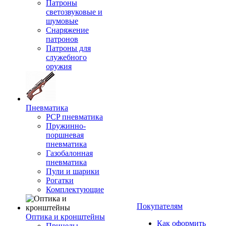
Патроны
светозвуковые и
шумовые
Снаряжение
патронов
Патроны для
служебного
оружия
Пневматика
PCP пневматика
Пружинно-
поршневая
пневматика
Газобалонная
пневматика
Пули и шарики
Рогатки
Комплектующие
Покупателям
Оптика и кронштейны
Как оформить
Прицелы