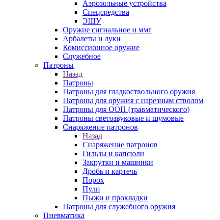
Аэрозольные устройства
Спецсредства
ЭШУ
Оружие сигнальное и ммг
Арбалеты и луки
Комиссионное оружие
Служебное
Патроны
Назад
Патроны
Патроны для гладкоствольного оружия
Патроны для оружия с нарезным стволом
Патроны для ООП (травматического)
Патроны светозвуковые и шумовые
Снаряжение патронов
Назад
Снаряжение патронов
Гильзы и капсюли
Закрутки и машинки
Дробь и картечь
Порох
Пули
Пыжи и прокладки
Патроны для служебного оружия
Пневматика