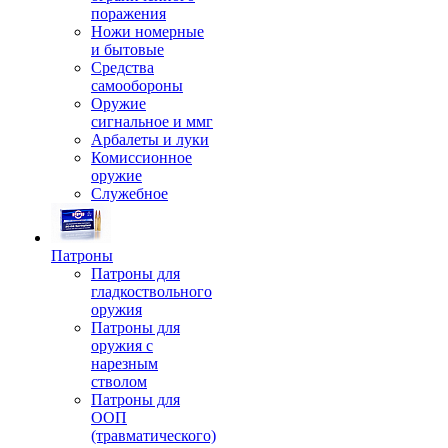
поражения
Ножи номерные
и бытовые
Средства
самообороны
Оружие
сигнальное и ммг
Арбалеты и луки
Комиссионное
оружие
Служебное
Патроны
Патроны для
гладкоствольного
оружия
Патроны для
оружия с
нарезным
стволом
Патроны для
ООП
(травматического)