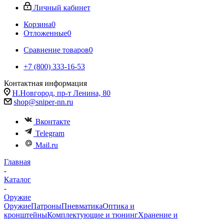
Личный кабинет
Корзина
0
Отложенные
0
Сравнение товаров
0
+7 (800) 333-16-53
Контактная информация
Н.Новгород, пр-т Ленина, 80
shop@sniper-nn.ru
Вконтакте
Telegram
Mail.ru
Главная
-
Каталог
-
Оружие
Оружие
Патроны
Пневматика
Оптика и
кронштейны
Комплектующие и тюнинг
Хранение и