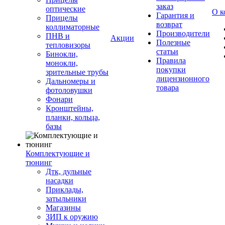
заказ
оптические
О к
Гарантия и
Прицелы
возврат
коллиматорные
Производители
ПНВ и
Акции
Полезные
тепловизоры
статьи
Бинокли,
Правила
монокли,
покупки
зрительные трубы
лицензионного
Дальномеры и
товара
фотоловушки
Фонари
Кронштейны,
планки, кольца,
базы
Комплектующие и
тюнинг
Дтк, дульные
насадки
Приклады,
затыльники
Магазины
ЗИП к оружию