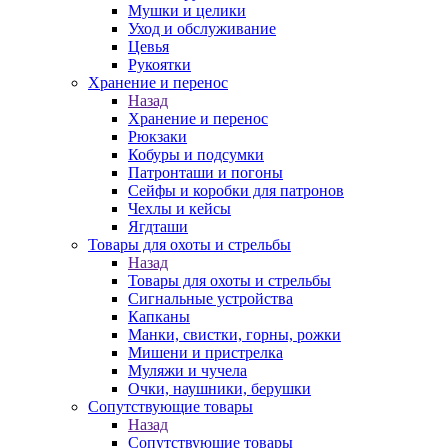
Мушки и целики
Уход и обслуживание
Цевья
Рукоятки
Хранение и перенос
Назад
Хранение и перенос
Рюкзаки
Кобуры и подсумки
Патронташи и погоны
Сейфы и коробки для патронов
Чехлы и кейсы
Ягдташи
Товары для охоты и стрельбы
Назад
Товары для охоты и стрельбы
Сигнальные устройства
Капканы
Манки, свистки, горны, рожки
Мишени и пристрелка
Муляжи и чучела
Очки, наушники, берушки
Сопутствующие товары
Назад
Сопутствующие товары