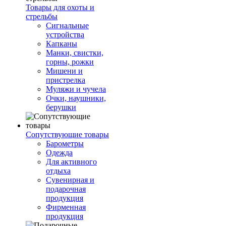
Товары для охоты и
стрельбы
Сигнальные
устройства
Капканы
Манки, свистки,
горны, рожки
Мишени и
пристрелка
Муляжи и чучела
Очки, наушники,
берушки
Сопутствующие товары
Барометры
Одежда
Для активного
отдыха
Сувенирная и
подарочная
продукция
Фирменная
продукция