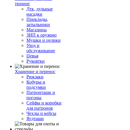
тюнинг
Дтк, дульные
насадки
Приклады,
затыльники
Магазины
ЗИП к оружию
Мушки и целики
Уход и
обслуживание
Цевья
Рукоятки
Хранение и перенос
Рюкзаки
Кобуры и
подсумки
Патронташи и
погоны
Сейфы и коробки
для патронов
Чехлы и кейсы
Ягдташи