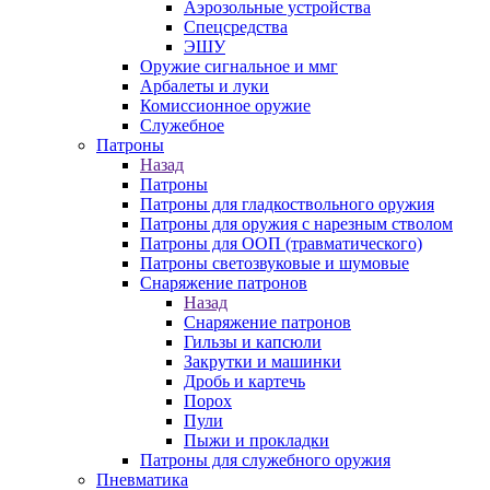
Аэрозольные устройства
Спецсредства
ЭШУ
Оружие сигнальное и ммг
Арбалеты и луки
Комиссионное оружие
Служебное
Патроны
Назад
Патроны
Патроны для гладкоствольного оружия
Патроны для оружия с нарезным стволом
Патроны для ООП (травматического)
Патроны светозвуковые и шумовые
Снаряжение патронов
Назад
Снаряжение патронов
Гильзы и капсюли
Закрутки и машинки
Дробь и картечь
Порох
Пули
Пыжи и прокладки
Патроны для служебного оружия
Пневматика