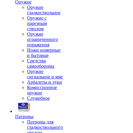
Оружие
Оружие
гладкоствольное
Оружие с
нарезным
стволом
Оружие
ограниченного
поражения
Ножи номерные
и бытовые
Средства
самообороны
Оружие
сигнальное и ммг
Арбалеты и луки
Комиссионное
оружие
Служебное
Патроны
Патроны для
гладкоствольного
оружия