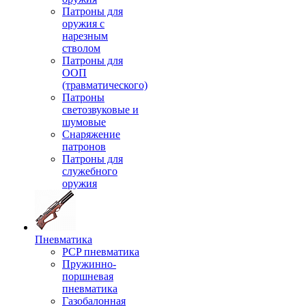
Патроны для
оружия с
нарезным
стволом
Патроны для
ООП
(травматического)
Патроны
светозвуковые и
шумовые
Снаряжение
патронов
Патроны для
служебного
оружия
Пневматика
PCP пневматика
Пружинно-
поршневая
пневматика
Газобалонная