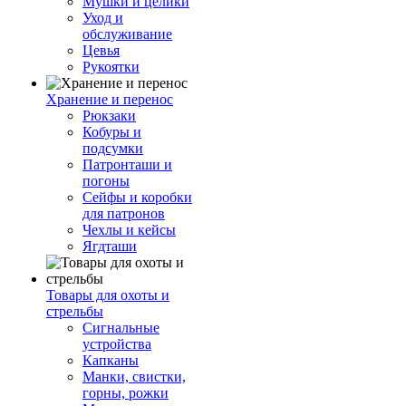
Мушки и целики
Уход и
обслуживание
Цевья
Рукоятки
Хранение и перенос
Рюкзаки
Кобуры и
подсумки
Патронташи и
погоны
Сейфы и коробки
для патронов
Чехлы и кейсы
Ягдташи
Товары для охоты и
стрельбы
Сигнальные
устройства
Капканы
Манки, свистки,
горны, рожки