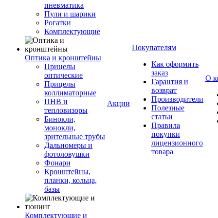
пневматика
Пули и шарики
Рогатки
Комплектующие
Покупателям
Оптика и кронштейны
Как оформить
Прицелы
заказ
оптические
О к
Гарантия и
Прицелы
возврат
коллиматорные
Производители
ПНВ и
Акции
Полезные
тепловизоры
статьи
Бинокли,
Правила
монокли,
покупки
зрительные трубы
лицензионного
Дальномеры и
товара
фотоловушки
Фонари
Кронштейны,
планки, кольца,
базы
Комплектующие и