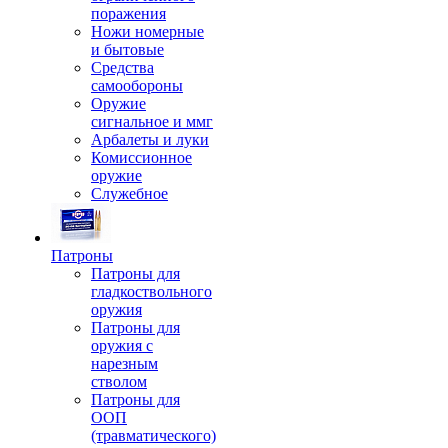
поражения
Ножи номерные
и бытовые
Средства
самообороны
Оружие
сигнальное и ммг
Арбалеты и луки
Комиссионное
оружие
Служебное
Патроны
Патроны для
гладкоствольного
оружия
Патроны для
оружия с
нарезным
стволом
Патроны для
ООП
(травматического)