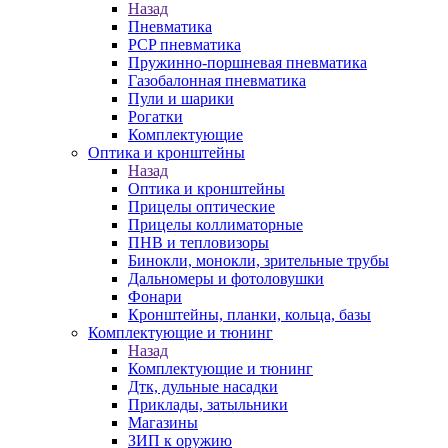
Назад
Пневматика
PCP пневматика
Пружинно-поршневая пневматика
Газобалонная пневматика
Пули и шарики
Рогатки
Комплектующие
Оптика и кронштейны
Назад
Оптика и кронштейны
Прицелы оптические
Прицелы коллиматорные
ПНВ и тепловизоры
Бинокли, монокли, зрительные трубы
Дальномеры и фотоловушки
Фонари
Кронштейны, планки, кольца, базы
Комплектующие и тюнинг
Назад
Комплектующие и тюнинг
Дтк, дульные насадки
Приклады, затыльники
Магазины
ЗИП к оружию