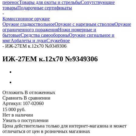
перенос
Товары для охоты и стрельбы
Сопутствующие
товары
Подарочные сертификаты
-
Комиссионное оружие
Оружие гладкоствольное
Оружие с нарезным стволом
Оружие
ограниченного поражения
Ножи номерные и
бытовые
Средства самообороны
Оружие сигнальное и
ммг
Арбалеты и луки
Служебное
-
ИЖ-27ЕМ к.12х70 №9349306
ИЖ-27ЕМ к.12х70 №9349306
Отложить
В отложенных
Сравнить
В сравнении
Артикул:
107-02060
15 000
руб.
Нет в наличии
Узнать о поступлении
Цена действительна только для интернет-магазина и может
отличаться от цен в розничных магазинах