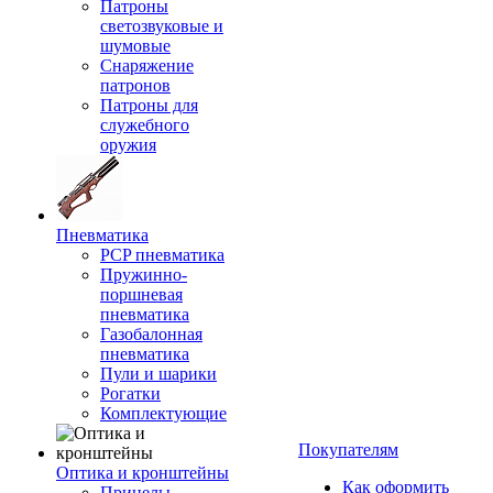
Патроны
светозвуковые и
шумовые
Снаряжение
патронов
Патроны для
служебного
оружия
Пневматика
PCP пневматика
Пружинно-
поршневая
пневматика
Газобалонная
пневматика
Пули и шарики
Рогатки
Комплектующие
Покупателям
Оптика и кронштейны
Как оформить
Прицелы