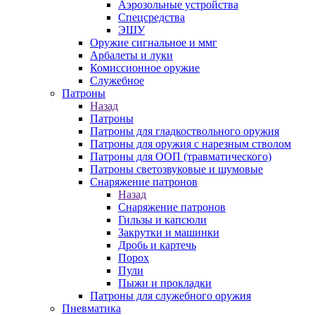
Аэрозольные устройства
Спецсредства
ЭШУ
Оружие сигнальное и ммг
Арбалеты и луки
Комиссионное оружие
Служебное
Патроны
Назад
Патроны
Патроны для гладкоствольного оружия
Патроны для оружия с нарезным стволом
Патроны для ООП (травматического)
Патроны светозвуковые и шумовые
Снаряжение патронов
Назад
Снаряжение патронов
Гильзы и капсюли
Закрутки и машинки
Дробь и картечь
Порох
Пули
Пыжи и прокладки
Патроны для служебного оружия
Пневматика