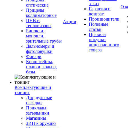
заказ
оптические
О к
Гарантия и
Прицелы
возврат
коллиматорные
Производители
ПНВ и
Акции
Полезные
тепловизоры
статьи
Бинокли,
Правила
монокли,
покупки
зрительные трубы
лицензионного
Дальномеры и
товара
фотоловушки
Фонари
Кронштейны,
планки, кольца,
базы
Комплектующие и
тюнинг
Дтк, дульные
насадки
Приклады,
затыльники
Магазины
ЗИП к оружию