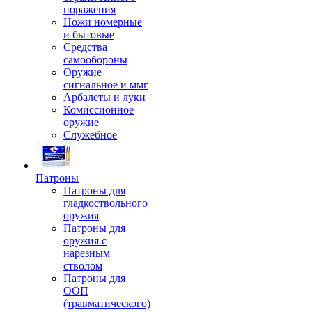
поражения
Ножи номерные
и бытовые
Средства
самообороны
Оружие
сигнальное и ммг
Арбалеты и луки
Комиссионное
оружие
Служебное
Патроны
Патроны для
гладкоствольного
оружия
Патроны для
оружия с
нарезным
стволом
Патроны для
ООП
(травматического)