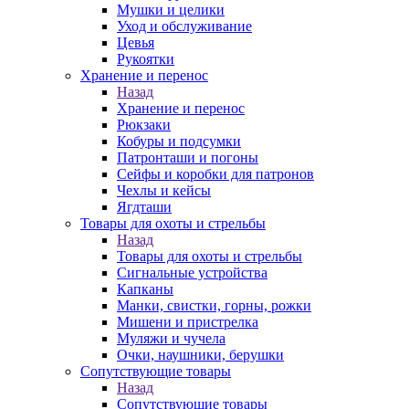
Мушки и целики
Уход и обслуживание
Цевья
Рукоятки
Хранение и перенос
Назад
Хранение и перенос
Рюкзаки
Кобуры и подсумки
Патронташи и погоны
Сейфы и коробки для патронов
Чехлы и кейсы
Ягдташи
Товары для охоты и стрельбы
Назад
Товары для охоты и стрельбы
Сигнальные устройства
Капканы
Манки, свистки, горны, рожки
Мишени и пристрелка
Муляжи и чучела
Очки, наушники, берушки
Сопутствующие товары
Назад
Сопутствующие товары