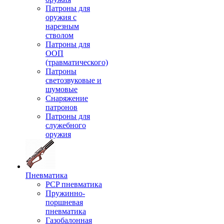
Патроны для
оружия с
нарезным
стволом
Патроны для
ООП
(травматического)
Патроны
светозвуковые и
шумовые
Снаряжение
патронов
Патроны для
служебного
оружия
Пневматика
PCP пневматика
Пружинно-
поршневая
пневматика
Газобалонная