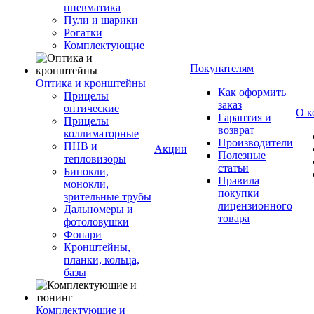
пневматика
Пули и шарики
Рогатки
Комплектующие
Покупателям
Оптика и кронштейны
Как оформить
Прицелы
заказ
оптические
О к
Гарантия и
Прицелы
возврат
коллиматорные
Производители
ПНВ и
Акции
Полезные
тепловизоры
статьи
Бинокли,
Правила
монокли,
покупки
зрительные трубы
лицензионного
Дальномеры и
товара
фотоловушки
Фонари
Кронштейны,
планки, кольца,
базы
Комплектующие и