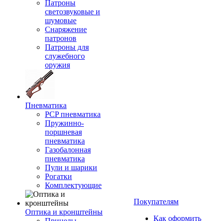
Патроны
светозвуковые и
шумовые
Снаряжение
патронов
Патроны для
служебного
оружия
Пневматика
PCP пневматика
Пружинно-
поршневая
пневматика
Газобалонная
пневматика
Пули и шарики
Рогатки
Комплектующие
Покупателям
Оптика и кронштейны
Как оформить
Прицелы