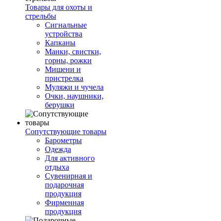
Товары для охоты и
стрельбы
Сигнальные
устройства
Капканы
Манки, свистки,
горны, рожки
Мишени и
пристрелка
Муляжи и чучела
Очки, наушники,
берушки
Сопутствующие товары
Барометры
Одежда
Для активного
отдыха
Сувенирная и
подарочная
продукция
Фирменная
продукция