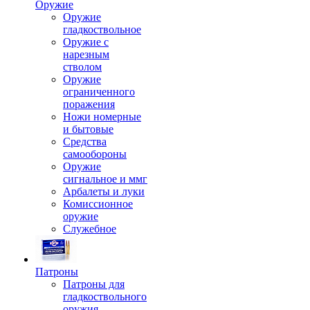
Оружие
Оружие
гладкоствольное
Оружие с
нарезным
стволом
Оружие
ограниченного
поражения
Ножи номерные
и бытовые
Средства
самообороны
Оружие
сигнальное и ммг
Арбалеты и луки
Комиссионное
оружие
Служебное
Патроны
Патроны для
гладкоствольного
оружия