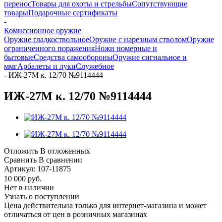
перенос
Товары для охоты и стрельбы
Сопутствующие
товары
Подарочные сертификаты
-
Комиссионное оружие
Оружие гладкоствольное
Оружие с нарезным стволом
Оружие
ограниченного поражения
Ножи номерные и
бытовые
Средства самообороны
Оружие сигнальное и
ммг
Арбалеты и луки
Служебное
-
ИЖ-27М к. 12/70 №9114444
ИЖ-27М к. 12/70 №9114444
Отложить
В отложенных
Сравнить
В сравнении
Артикул:
107-11875
10 000
руб.
Нет в наличии
Узнать о поступлении
Цена действительна только для интернет-магазина и может
отличаться от цен в розничных магазинах