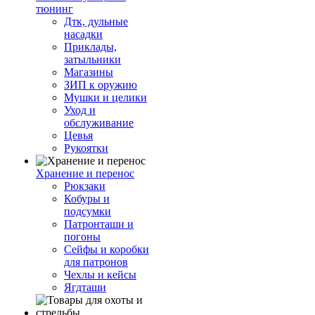
тюнинг
Дтк, дульные
насадки
Приклады,
затыльники
Магазины
ЗИП к оружию
Мушки и целики
Уход и
обслуживание
Цевья
Рукоятки
Хранение и перенос
Рюкзаки
Кобуры и
подсумки
Патронташи и
погоны
Сейфы и коробки
для патронов
Чехлы и кейсы
Ягдташи