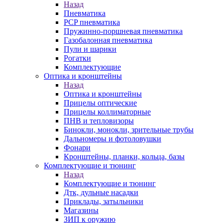
Назад
Пневматика
PCP пневматика
Пружинно-поршневая пневматика
Газобалонная пневматика
Пули и шарики
Рогатки
Комплектующие
Оптика и кронштейны
Назад
Оптика и кронштейны
Прицелы оптические
Прицелы коллиматорные
ПНВ и тепловизоры
Бинокли, монокли, зрительные трубы
Дальномеры и фотоловушки
Фонари
Кронштейны, планки, кольца, базы
Комплектующие и тюнинг
Назад
Комплектующие и тюнинг
Дтк, дульные насадки
Приклады, затыльники
Магазины
ЗИП к оружию