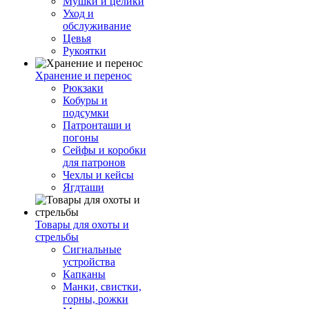
Мушки и целики
Уход и
обслуживание
Цевья
Рукоятки
Хранение и перенос
Рюкзаки
Кобуры и
подсумки
Патронташи и
погоны
Сейфы и коробки
для патронов
Чехлы и кейсы
Ягдташи
Товары для охоты и
стрельбы
Сигнальные
устройства
Капканы
Манки, свистки,
горны, рожки