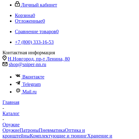
Личный кабинет
Корзина
0
Отложенные
0
Сравнение товаров
0
+7 (800) 333-16-53
Контактная информация
Н.Новгород, пр-т Ленина, 80
shop@sniper-nn.ru
Вконтакте
Telegram
Mail.ru
Главная
-
Каталог
-
Оружие
Оружие
Патроны
Пневматика
Оптика и
кронштейны
Комплектующие и тюнинг
Хранение и