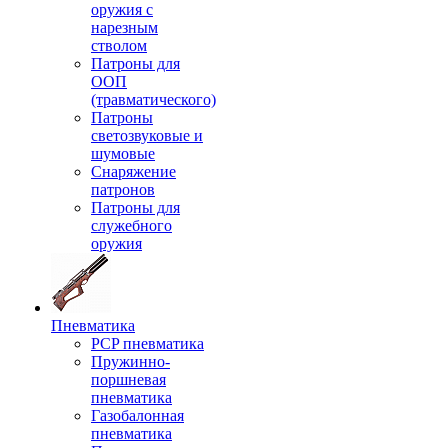
оружия с
нарезным
стволом
Патроны для
ООП
(травматического)
Патроны
светозвуковые и
шумовые
Снаряжение
патронов
Патроны для
служебного
оружия
Пневматика
PCP пневматика
Пружинно-
поршневая
пневматика
Газобалонная
пневматика