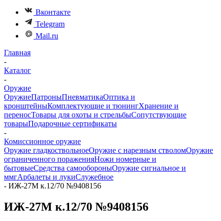
Вконтакте
Telegram
Mail.ru
Главная
-
Каталог
-
Оружие
Оружие
Патроны
Пневматика
Оптика и
кронштейны
Комплектующие и тюнинг
Хранение и
перенос
Товары для охоты и стрельбы
Сопутствующие
товары
Подарочные сертификаты
-
Комиссионное оружие
Оружие гладкоствольное
Оружие с нарезным стволом
Оружие
ограниченного поражения
Ножи номерные и
бытовые
Средства самообороны
Оружие сигнальное и
ммг
Арбалеты и луки
Служебное
-
ИЖ-27М к.12/70 №9408156
ИЖ-27М к.12/70 №9408156