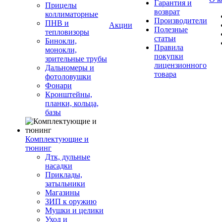
Гарантия и
Прицелы
возврат
коллиматорные
Производители
ПНВ и
Акции
Полезные
тепловизоры
статьи
Бинокли,
Правила
монокли,
покупки
зрительные трубы
лицензионного
Дальномеры и
товара
фотоловушки
Фонари
Кронштейны,
планки, кольца,
базы
Комплектующие и
тюнинг
Дтк, дульные
насадки
Приклады,
затыльники
Магазины
ЗИП к оружию
Мушки и целики
Уход и