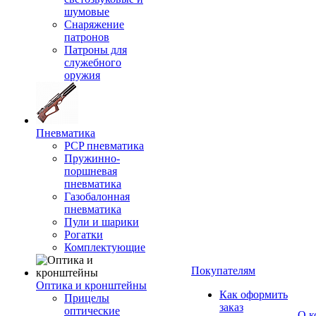
шумовые
Снаряжение
патронов
Патроны для
служебного
оружия
Пневматика
PCP пневматика
Пружинно-
поршневая
пневматика
Газобалонная
пневматика
Пули и шарики
Рогатки
Комплектующие
Покупателям
Оптика и кронштейны
Как оформить
Прицелы
заказ
оптические
О к