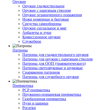
Оружие
Оружие гладкоствольное
Оружие с нарезным стволом
Оружие ограниченного поражения
Ножи номерные и бытовые
Средства самообороны
Оружие сигнальное и ммг
Арбалеты и луки
Комиссионное оружие
Служебное
Патроны
Патроны для гладкоствольного оружия
Патроны для оружия с нарезным стволом
Патроны для ООП (травматического)
Патроны светозвуковые и шумовые
Снаряжение патронов
Патроны для служебного оружия
Пневматика
PCP пневматика
Пружинно-поршневая пневматика
Газобалонная пневматика
Пули и шарики
Рогатки