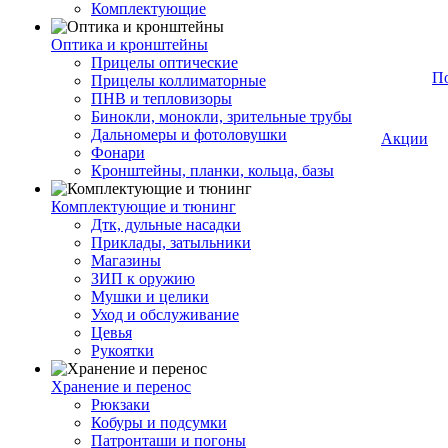
Комплектующие
Оптика и кронштейны
Прицелы оптические
П
Прицелы коллиматорные
ПНВ и тепловизоры
Бинокли, монокли, зрительные трубы
Дальномеры и фотоловушки
Акции
Фонари
Кронштейны, планки, кольца, базы
Комплектующие и тюнинг
Дтк, дульные насадки
Приклады, затыльники
Магазины
ЗИП к оружию
Мушки и целики
Уход и обслуживание
Цевья
Рукоятки
Хранение и перенос
Рюкзаки
Кобуры и подсумки
Патронташи и погоны