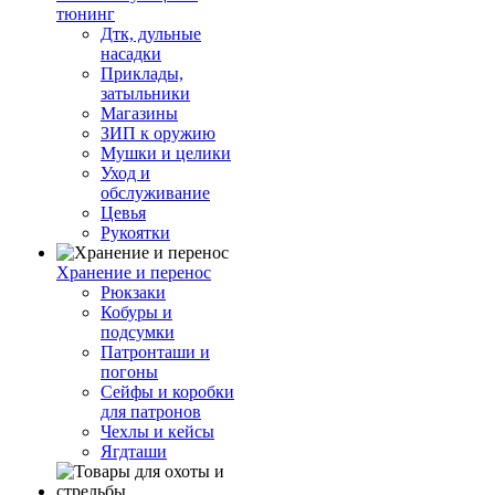
тюнинг
Дтк, дульные
насадки
Приклады,
затыльники
Магазины
ЗИП к оружию
Мушки и целики
Уход и
обслуживание
Цевья
Рукоятки
Хранение и перенос
Рюкзаки
Кобуры и
подсумки
Патронташи и
погоны
Сейфы и коробки
для патронов
Чехлы и кейсы
Ягдташи