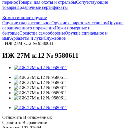
перенос
Товары для охоты и стрельбы
Сопутствующие
товары
Подарочные сертификаты
-
Комиссионное оружие
Оружие гладкоствольное
Оружие с нарезным стволом
Оружие
ограниченного поражения
Ножи номерные и
бытовые
Средства самообороны
Оружие сигнальное и
ммг
Арбалеты и луки
Служебное
-
ИЖ-27М к.12 № 9580611
ИЖ-27М к.12 № 9580611
Отложить
В отложенных
Сравнить
В сравнении
Артикул:
107-01664