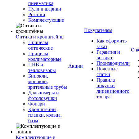
пневматика
Пули и шарики
Рогатки
Комплектующие
Покупателям
Оптика и кронштейны
Как оформить
Прицелы
заказ
оптические
О к
Гарантия и
Прицелы
возврат
коллиматорные
Производители
ПНВ и
Акции
Полезные
тепловизоры
статьи
Бинокли,
Правила
монокли,
покупки
зрительные трубы
лицензионного
Дальномеры и
товара
фотоловушки
Фонари
Кронштейны,
планки, кольца,
базы
Комплектующие и