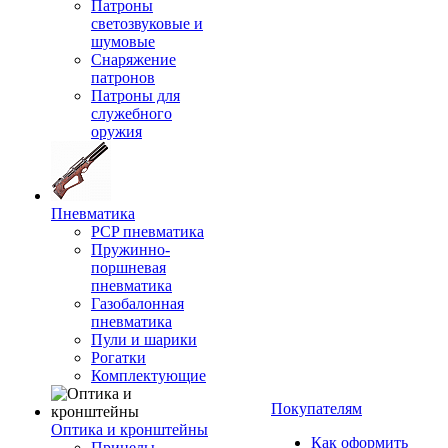
Патроны
светозвуковые и
шумовые
Снаряжение
патронов
Патроны для
служебного
оружия
Пневматика
PCP пневматика
Пружинно-
поршневая
пневматика
Газобалонная
пневматика
Пули и шарики
Рогатки
Комплектующие
Покупателям
Оптика и кронштейны
Как оформить
Прицелы