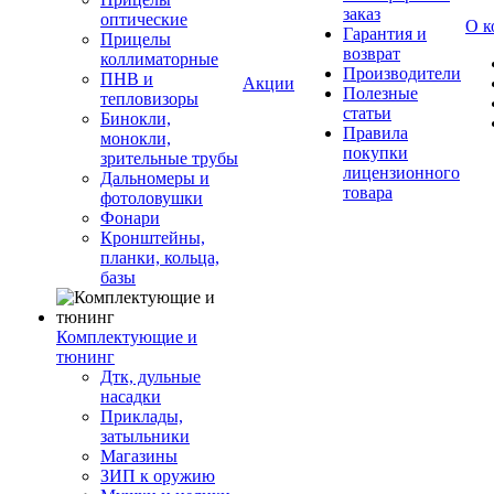
заказ
оптические
О к
Гарантия и
Прицелы
возврат
коллиматорные
Производители
ПНВ и
Акции
Полезные
тепловизоры
статьи
Бинокли,
Правила
монокли,
покупки
зрительные трубы
лицензионного
Дальномеры и
товара
фотоловушки
Фонари
Кронштейны,
планки, кольца,
базы
Комплектующие и
тюнинг
Дтк, дульные
насадки
Приклады,
затыльники
Магазины
ЗИП к оружию