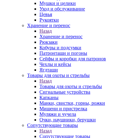
Мушки и целики
Уход и обслуживание
Цевья
Рукоятки
Хранение и перенос
Назад
Хранение и перенос
Рюкзаки
Кобуры и подсумки
Патронташи и погоны
Сейфы и коробки для патронов
Чехлы и кейсы
Ягдташи
Товары для охоты и стрельбы
Назад
Товары для охоты и стрельбы
Сигнальные устройства
Капканы
Манки, свистки, горны, рожки
Мишени и пристрелка
Муляжи и чучела
Очки, наушники, берушки
Сопутствующие товары
Назад
Сопутствующие товары