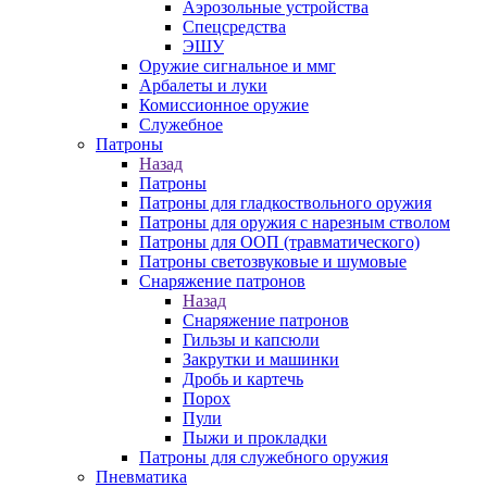
Аэрозольные устройства
Спецсредства
ЭШУ
Оружие сигнальное и ммг
Арбалеты и луки
Комиссионное оружие
Служебное
Патроны
Назад
Патроны
Патроны для гладкоствольного оружия
Патроны для оружия с нарезным стволом
Патроны для ООП (травматического)
Патроны светозвуковые и шумовые
Снаряжение патронов
Назад
Снаряжение патронов
Гильзы и капсюли
Закрутки и машинки
Дробь и картечь
Порох
Пули
Пыжи и прокладки
Патроны для служебного оружия
Пневматика