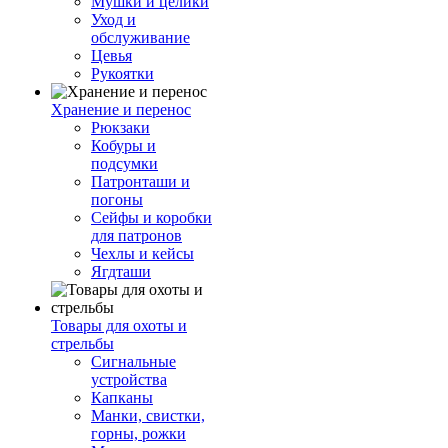
Мушки и целики
Уход и
обслуживание
Цевья
Рукоятки
Хранение и перенос
Рюкзаки
Кобуры и
подсумки
Патронташи и
погоны
Сейфы и коробки
для патронов
Чехлы и кейсы
Ягдташи
Товары для охоты и
стрельбы
Сигнальные
устройства
Капканы
Манки, свистки,
горны, рожки