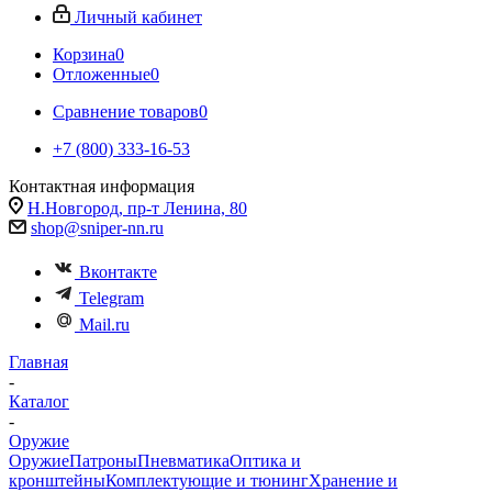
Личный кабинет
Корзина
0
Отложенные
0
Сравнение товаров
0
+7 (800) 333-16-53
Контактная информация
Н.Новгород, пр-т Ленина, 80
shop@sniper-nn.ru
Вконтакте
Telegram
Mail.ru
Главная
-
Каталог
-
Оружие
Оружие
Патроны
Пневматика
Оптика и
кронштейны
Комплектующие и тюнинг
Хранение и