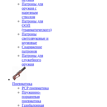
Патроны для
оружия с
нарезным
стволом
Патроны для
ООП
(травматического)
Патроны
светозвуковые и
шумовые
Снаряжение
патронов
Патроны для
служебного
оружия
Пневматика
PCP пневматика
Пружинно-
поршневая
пневматика
Газобалонная