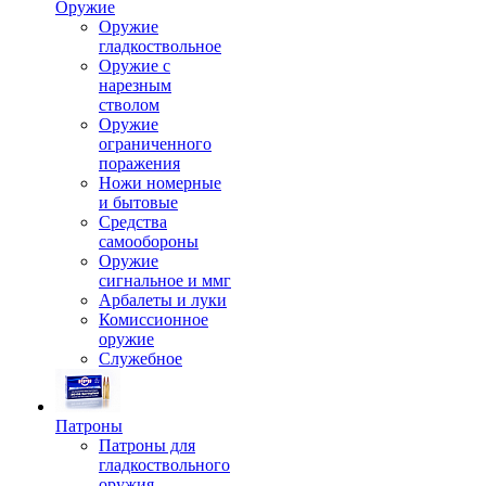
Оружие
Оружие
гладкоствольное
Оружие с
нарезным
стволом
Оружие
ограниченного
поражения
Ножи номерные
и бытовые
Средства
самообороны
Оружие
сигнальное и ммг
Арбалеты и луки
Комиссионное
оружие
Служебное
Патроны
Патроны для
гладкоствольного
оружия