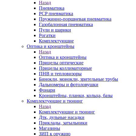
Назад
Пневматика
PCP пневматика
Пружинно-поршневая пневматика
Газобалонная пневматика
Пули и шарики
Рогатки
Комплектующие
Оптика и кронштейны
Назад
Оптика и кронштейны
Прицелы оптические
Прицелы коллиматорные
ПНВ и тепловизоры
Бинокли, монокли, зрительные трубы
Дальномеры и фотоловушки
Фонари
Кронштейны, планки, кольца, базы
Комплектующие и тюнинг
Назад
Комплектующие и тюнинг
Дтк, дульные насадки
Приклады, затыльники
Магазины
ЗИП к оружию