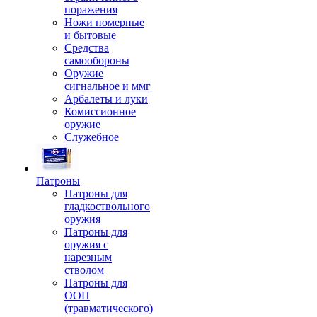
поражения
Ножи номерные
и бытовые
Средства
самообороны
Оружие
сигнальное и ммг
Арбалеты и луки
Комиссионное
оружие
Служебное
Патроны
Патроны для
гладкоствольного
оружия
Патроны для
оружия с
нарезным
стволом
Патроны для
ООП
(травматического)