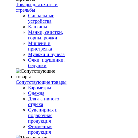
Товары для охоты и
стрельбы
Сигнальные
устройства
Капканы
Манки, свистки,
горны, рожки
Мишени и
пристрелка
Муляжи и чучела
Очки, наушники,
берушки
Сопутствующие товары
Барометры
Одежда
Для активного
отдыха
Сувенирная и
подарочная
продукция
Фирменная
продукция