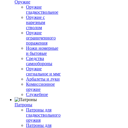
Оружие
Оружие
гладкоствольное
Оружие с
нарезным
стволом
Оружие
ограниченного
поражения
Ножи номерные
и бытовые
Средства
самообороны
Оружие
сигнальное и ммг
Арбалеты и луки
Комиссионное
оружие
Служебное
Патроны
Патроны для
гладкоствольного
оружия
Патроны для