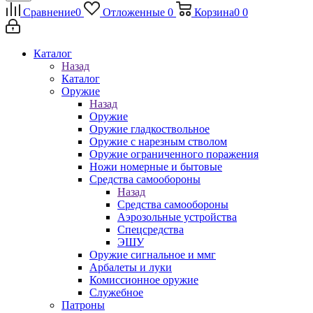
Сравнение
0
Отложенные
0
Корзина
0
0
Каталог
Назад
Каталог
Оружие
Назад
Оружие
Оружие гладкоствольное
Оружие с нарезным стволом
Оружие ограниченного поражения
Ножи номерные и бытовые
Средства самообороны
Назад
Средства самообороны
Аэрозольные устройства
Спецсредства
ЭШУ
Оружие сигнальное и ммг
Арбалеты и луки
Комиссионное оружие
Служебное
Патроны