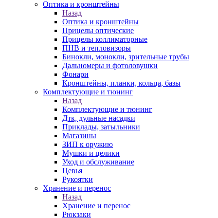
Оптика и кронштейны
Назад
Оптика и кронштейны
Прицелы оптические
Прицелы коллиматорные
ПНВ и тепловизоры
Бинокли, монокли, зрительные трубы
Дальномеры и фотоловушки
Фонари
Кронштейны, планки, кольца, базы
Комплектующие и тюнинг
Назад
Комплектующие и тюнинг
Дтк, дульные насадки
Приклады, затыльники
Магазины
ЗИП к оружию
Мушки и целики
Уход и обслуживание
Цевья
Рукоятки
Хранение и перенос
Назад
Хранение и перенос
Рюкзаки