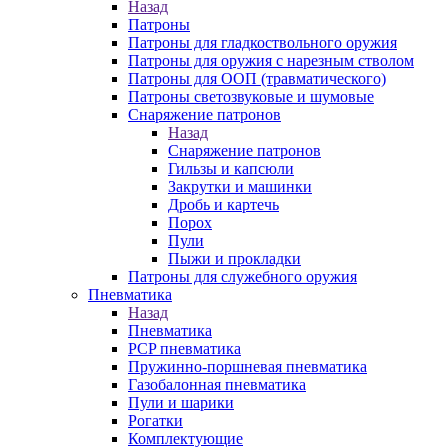
Назад
Патроны
Патроны для гладкоствольного оружия
Патроны для оружия с нарезным стволом
Патроны для ООП (травматического)
Патроны светозвуковые и шумовые
Снаряжение патронов
Назад
Снаряжение патронов
Гильзы и капсюли
Закрутки и машинки
Дробь и картечь
Порох
Пули
Пыжи и прокладки
Патроны для служебного оружия
Пневматика
Назад
Пневматика
PCP пневматика
Пружинно-поршневая пневматика
Газобалонная пневматика
Пули и шарики
Рогатки
Комплектующие