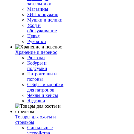
затыльники
Магазины
ЗИП к оружию
Мушки и целики
Уход и
обслуживание
Цевья
Рукоятки
Хранение и перенос
Рюкзаки
Кобуры и
подсумки
Патронташи и
погоны
Сейфы и коробки
для патронов
Чехлы и кейсы
Ягдташи
Товары для охоты и
стрельбы
Сигнальные
устройства