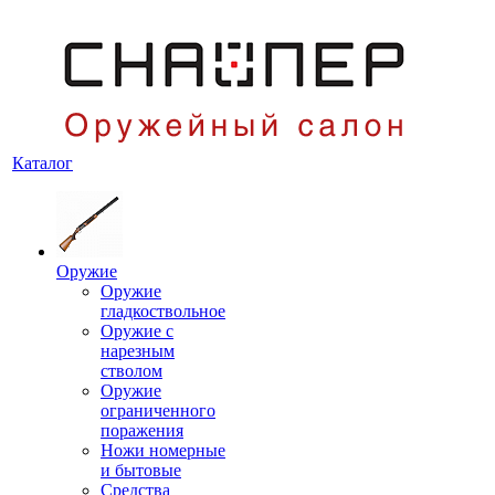
Каталог
Оружие
Оружие
гладкоствольное
Оружие с
нарезным
стволом
Оружие
ограниченного
поражения
Ножи номерные
и бытовые
Средства