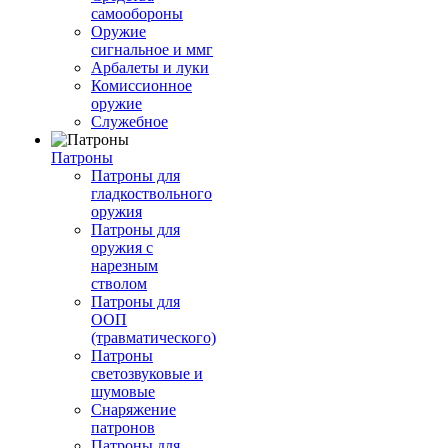
самообороны
Оружие
сигнальное и ммг
Арбалеты и луки
Комиссионное
оружие
Служебное
Патроны
Патроны для
гладкоствольного
оружия
Патроны для
оружия с
нарезным
стволом
Патроны для
ООП
(травматического)
Патроны
светозвуковые и
шумовые
Снаряжение
патронов
Патроны для