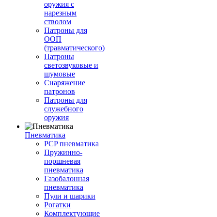
оружия с
нарезным
стволом
Патроны для
ООП
(травматического)
Патроны
светозвуковые и
шумовые
Снаряжение
патронов
Патроны для
служебного
оружия
Пневматика
PCP пневматика
Пружинно-
поршневая
пневматика
Газобалонная
пневматика
Пули и шарики
Рогатки
Комплектующие