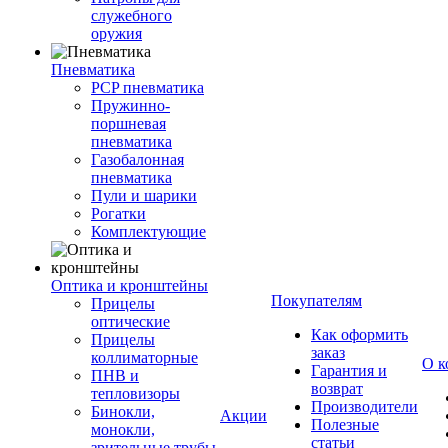
служебного
оружия
Пневматика
PCP пневматика
Пружинно-
поршневая
пневматика
Газобалонная
пневматика
Пули и шарики
Рогатки
Комплектующие
Оптика и кронштейны
Покупателям
Прицелы
оптические
Как оформить
Прицелы
заказ
коллиматорные
О к
Гарантия и
ПНВ и
возврат
тепловизоры
Производители
Бинокли,
Акции
Полезные
монокли,
статьи
зрительные трубы