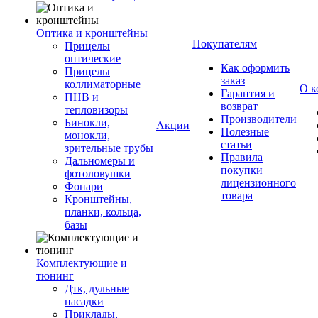
Оптика и кронштейны
Покупателям
Прицелы
оптические
Как оформить
Прицелы
заказ
коллиматорные
О к
Гарантия и
ПНВ и
возврат
тепловизоры
Производители
Бинокли,
Акции
Полезные
монокли,
статьи
зрительные трубы
Правила
Дальномеры и
покупки
фотоловушки
лицензионного
Фонари
товара
Кронштейны,
планки, кольца,
базы
Комплектующие и
тюнинг
Дтк, дульные
насадки
Приклады,