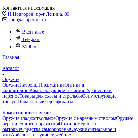
Контактная информация
Н.Новгород, пр-т Ленина, 80
shop@sniper-nn.ru
Вконтакте
Telegram
Mail.ru
Главная
-
Каталог
-
Оружие
Оружие
Патроны
Пневматика
Оптика и
кронштейны
Комплектующие и тюнинг
Хранение и
перенос
Товары для охоты и стрельбы
Сопутствующие
товары
Подарочные сертификаты
-
Комиссионное оружие
Оружие гладкоствольное
Оружие с нарезным стволом
Оружие
ограниченного поражения
Ножи номерные и
бытовые
Средства самообороны
Оружие сигнальное и
ммг
Арбалеты и луки
Служебное